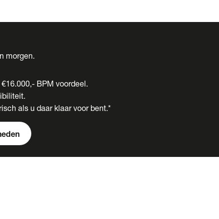
én morgen.
t €16.000,- BPM voordeel.
biliteit.
isch als u daar klaar voor bent.*
heden