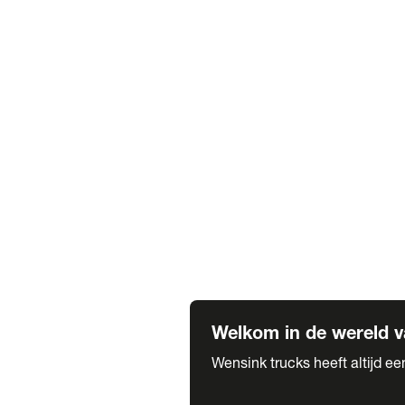
Truck verhuur
Service & onderhoud
APK
Onze labels & partners
Truck & Trailer
Trias Trailers
Spuiterij B. de Wilde
Carrosseriewerk Van de Weijer
Fleetcraft
A1 Automotive
Vestigingen
Bekijk alle vestigingen
Welkom in de wereld v
Wensink trucks heeft altijd e