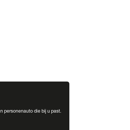
expand_more
expand_more
n personenauto die bij u past.