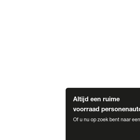
Elektrische Mercedes-Benz
Elektrische Occasions
Alles over elektrisch rijden
Voorraad leasen
Private lease voorraad
Zakelijk lease voorraad
Occasion lease voorraad
Private Lease samenstellen
Diensten
Expatriate Services & Diplomatic
Altijd een ruime
voorraad personenaut
Of u nu op zoek bent naar een