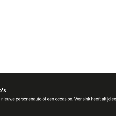
 Sales
o's
 nieuwe personenauto óf een occasion, Wensink heeft altijd ee