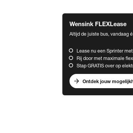
Fuso
Mercedes-Benz
Wensink FLEXLease
Altijd de juiste bus, vandaag 
Lease nu een Sprinter me
Rij door met maximale flexi
Stap GRATIS over op elektr
arrow_forward
Ontdek jouw mogelijk
Trucks
chevron_right
close
Onze merken
Mercedes Benz Trucks