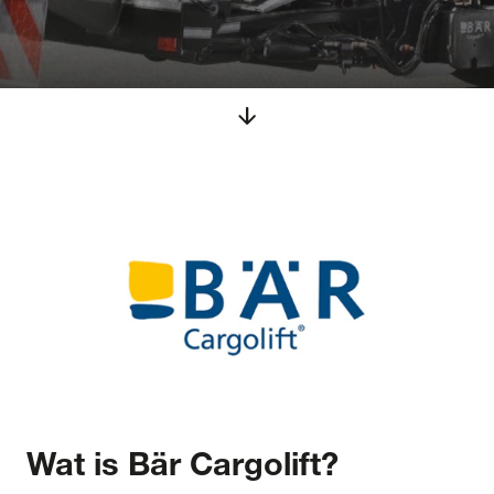
arrow_downward
Wat is
Bär Cargolift?