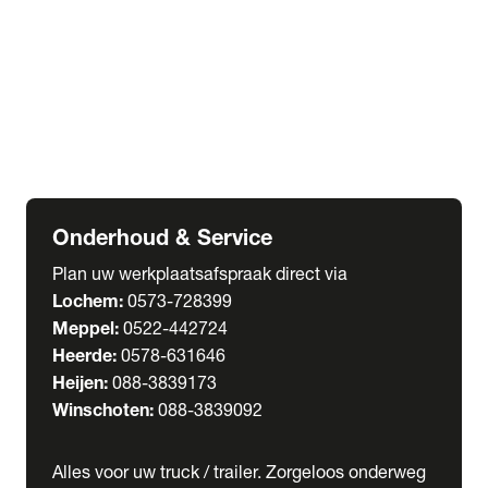
Welgro Bulkwagens
RMO Tankwagens
expand_more
Service
Serviceabonnementen
Verhuur
Wasstraat
Onderhoud & Service
Plan uw werkplaatsafspraak direct via
Lochem:
0573-728399
Meppel:
0522-442724
Heerde:
0578-631646
Heijen:
088-3839173
Winschoten:
088-3839092
Alles voor uw truck / trailer. Zorgeloos onderweg