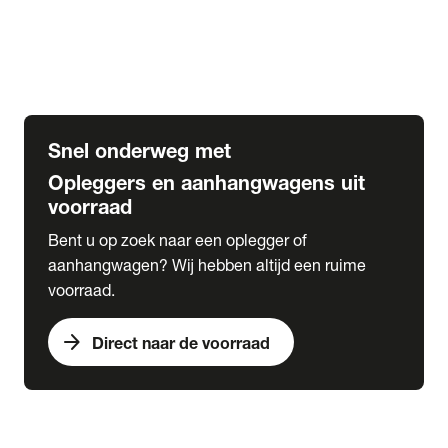
Opbouw Car Go-Box
Containerchassis
Oplegger chassis voor carrosserie bouw
BDF chassis
Snel onderweg met
Opleggers en aanhangwagens uit
voorraad
Bent u op zoek naar een oplegger of
aanhangwagen? Wij hebben altijd een ruime
voorraad.
arrow_forward
Direct naar de voorraad
expand_more
Lease
chevron_right
close