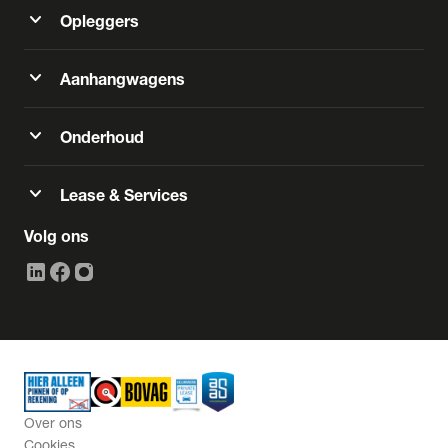
expand_more
Opleggers
expand_more
Aanhangwagens
expand_more
Onderhoud
expand_more
Lease & Services
Volg ons
Over ons
Cookies