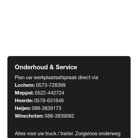
Welgro Bulkwagens
RMO Tankwagens
expand_more
Service
Serviceabonnementen
Verhuur
Wasstraat
Onderhoud & Service
Plan uw werkplaatsafspraak direct via
Lochem:
0573-728399
Meppel:
0522-442724
Heerde:
0578-631646
Heijen:
088-3839173
Winschoten:
088-3839092
Alles voor uw truck / trailer. Zorgeloos onderweg