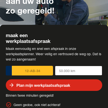
aan uw auto
zo geregeld!
maak een
werkplaatsafspraak
Maak eenvoudig en snel een afspraak in onze
werkplaatsplanner. Weer veilig en vertrouwd de weg op. Dat is
wel zo aangenaam!
arrow_forward
Plan mijn werkplaatsafspraak
Binnen twee minuten geregeld!
check_circle
Geen gedoe, ook niet achteraf