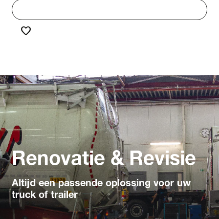
work
Werken bij Truck & Trailer
favorite
Favorieten
chevron_right
chevron_right
Home
Service & onderhoud
Renovatie en revisie
Renovatie & Revisie
Altijd een passende oplossing voor uw
truck of trailer