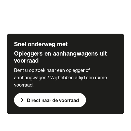
Opbouw Car Go-Box
Containerchassis
Oplegger chassis voor carrosserie bouw
BDF chassis
Snel onderweg met
Opleggers en aanhangwagens uit
voorraad
Bent u op zoek naar een oplegger of
aanhangwagen? Wij hebben altijd een ruime
voorraad.
arrow_forward
Direct naar de voorraad
expand_more
Lease
chevron_right
close