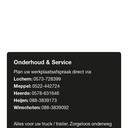
Welgro Bulkwagens
RMO Tankwagens
expand_more
service
Serviceabonnementen
Verhuur
Wasstraat
Onderhoud & Service
Plan uw werkplaatsafspraak direct via
Lochem:
0573-728399
Meppel:
0522-442724
Heerde:
0578-631646
Heijen:
088-3839173
Winschoten:
088-3839092
Alles voor uw truck / trailer. Zorgeloos onderweg