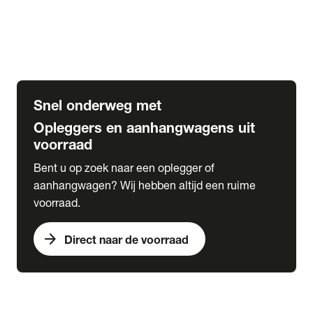
Opbouw Car Go-Box
Containerchassis
Oplegger chassis voor carrosserie bouw
BDF chassis
Snel onderweg met
Opleggers en aanhangwagens uit
voorraad
Bent u op zoek naar een oplegger of
aanhangwagen? Wij hebben altijd een ruime
voorraad.
arrow_forward
Direct naar de voorraad
expand_more
Lease
chevron_right
close