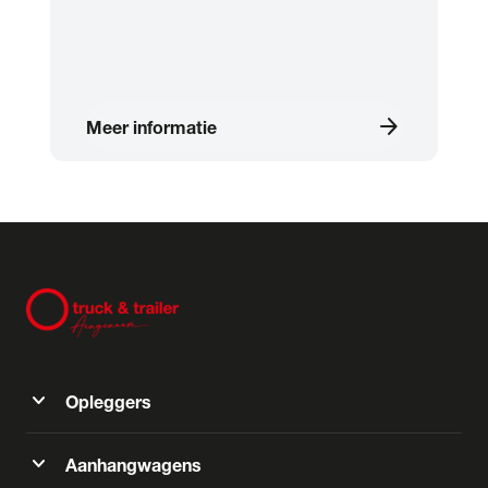
arrow_forward
Meer informatie
expand_more
Opleggers
expand_more
Aanhangwagens