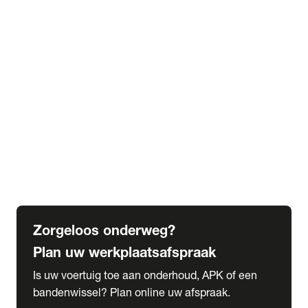
expand_more
Extra services
Beautykuur
Navigatie update
expand_more
Accessoires & onderdelen
Accessoires
Onderdelen
expand_more
Abonnementen
Alles over onze serviceabonnementen
Bandenhotel
expand_more
Schade melden
Meld hier je schade
Zorgeloos onderweg?
Plan uw werkplaatsafspraak
Is uw voertuig toe aan onderhoud, APK of een
bandenwissel? Plan online uw afspraak.