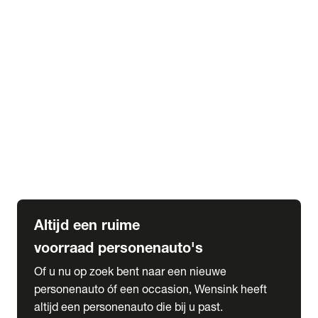
Elektrische Mercedes-Benz
Elektrische Occasions
Alles over elektrisch rijden
expand_more
Voorraad leasen
Private lease voorraad
Zakelijk lease voorraad
Occasion lease voorraad
Private Lease samenstellen
expand_more
Diensten
Expatriate Services & Diplomatic Sales
Altijd een ruime
voorraad personenauto's
Of u nu op zoek bent naar een nieuwe
personenauto óf een occasion, Wensink heeft
altijd een personenauto die bij u past.