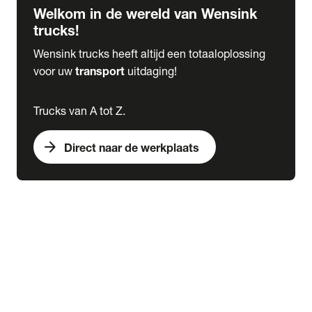
Welkom in de wereld van Wensink
trucks!
Wensink trucks heeft altijd een totaaloplossing
voor uw
transport
uitdaging!
Trucks van A tot Z.
arrow_forward
Direct naar de werkplaats
Lease
expand_more
Onderhoud
chevron_right
close
expand_more
Werkplaatsafspraak maken
Werkplaatsafspraak maken
Schade melden
expand_more
Onderhoud