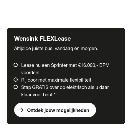
Ford
Fuso
Mercedes-Benz
Wensink FLEXLease
Altijd de juiste bus, vandaag én morgen.
Lease nu een Sprinter met €16.000,- BPM
voordeel.
Rij door met maximale flexibiliteit.
Stap GRATIS over op elektrisch als u daar
klaar voor bent.*
arrow_forward
Ontdek jouw mogelijkheden
expand_more
Trucks