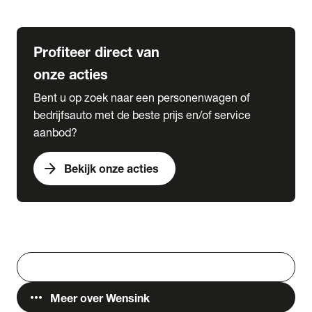
Lease & Services
Profiteer direct van
onze acties
Bent u op zoek naar een personenwagen of
bedrijfsauto met de beste prijs en/of service
aanbod?
arrow_forward
Bekijk onze acties
Vestigingen
Werken bij Wensink
search
Zoeken
more_horiz
Meer over Wensink