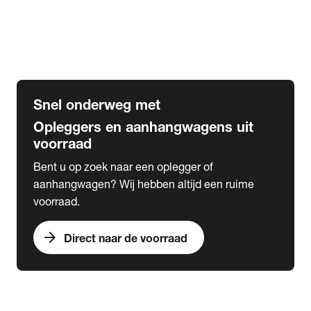
Opbouw Car Go-Box
Containerchassis
Oplegger chassis voor carrosserie bouw
BDF chassis
Snel onderweg met
Opleggers en aanhangwagens uit
voorraad
Bent u op zoek naar een oplegger of
aanhangwagen? Wij hebben altijd een ruime
voorraad.
arrow_forward
Direct naar de voorraad
expand_more
Lease
chevron_right
close