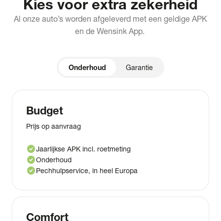
Kies voor extra zekerheid
Al onze auto’s worden afgeleverd met een geldige APK
en de Wensink App.
Onderhoud
Garantie
Budget
Prijs op aanvraag
check_circle
Jaarlijkse APK incl. roetmeting
check_circle
Onderhoud
check_circle
Pechhulpservice, in heel Europa
Comfort