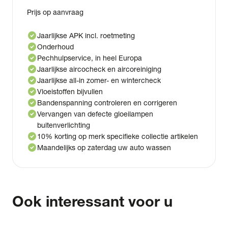
Prijs op aanvraag
check_circle
Jaarlijkse APK incl. roetmeting
check_circle
Onderhoud
check_circle
Pechhulpservice, in heel Europa
check_circle
Jaarlijkse aircocheck en aircoreiniging
check_circle
Jaarlijkse all-in zomer- en wintercheck
check_circle
Vloeistoffen bijvullen
check_circle
Bandenspanning controleren en corrigeren
check_circle
Vervangen van defecte gloeilampen
buitenverlichting
check_circle
10% korting op merk specifieke collectie artikelen
check_circle
Maandelijks op zaterdag uw auto wassen
Ook interessant voor u