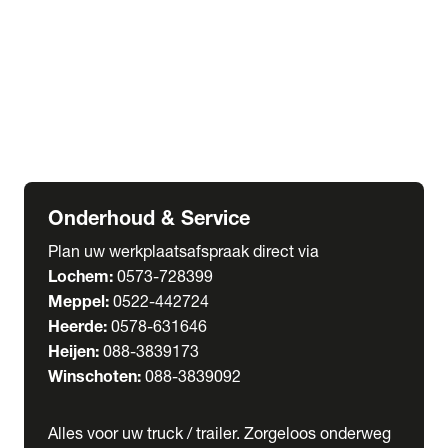
Welgro Bulkwagens
RMO Tankwagens
expand_more
Service
Serviceabonnementen
Verhuur
Wasstraat
Onderhoud & Service
Plan uw werkplaatsafspraak direct via
Lochem:
0573-728399
Meppel:
0522-442724
Heerde:
0578-631646
Heijen:
088-3839173
Winschoten:
088-3839092
Alles voor uw truck / trailer. Zorgeloos onderweg