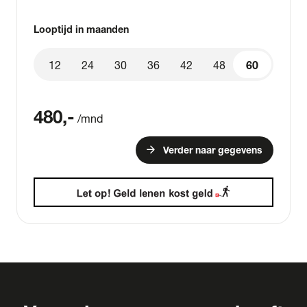
Looptijd in maanden
12
24
30
36
42
48
60
60
480
,-
/mnd
arrow_forward
Verder naar gegevens