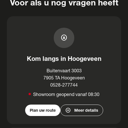
Voor als u nog vragen heeft
assistant_navigation
Kom langs in Hoogeveen
Buitenvaart 3003
7905 TA Hoogeveen
0528-277744
Showroom geopend vanaf 08:30
add_circle
Plan uw route
Meer details