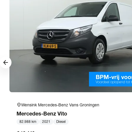
arrow_forward
location_on
Wensink Mercedes-Benz Vans Groningen
Mercedes-Benz
Vito
82.988 km
2021
Diesel