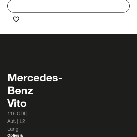
work
Werken bij Truck & Trailer
favorite
Favorieten
Mercedes-
Benz
Vito
116 CDI |
Aut. | L2
Lang
Opties &