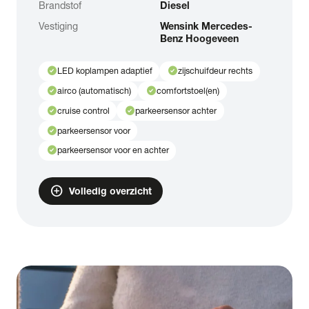
Brandstof
Diesel
Vestiging
Wensink Mercedes-
Benz Hoogeveen
check_circle
check_circle
LED koplampen adaptief
zijschuifdeur rechts
check_circle
check_circle
airco (automatisch)
comfortstoel(en)
check_circle
check_circle
cruise control
parkeersensor achter
check_circle
parkeersensor voor
check_circle
parkeersensor voor en achter
add_circle
Volledig overzicht