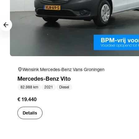
arrow_forward
location_on
Wensink Mercedes-Benz Vans Groningen
Mercedes-Benz
Vito
82.988 km
2021
Diesel
€ 19.440
Details