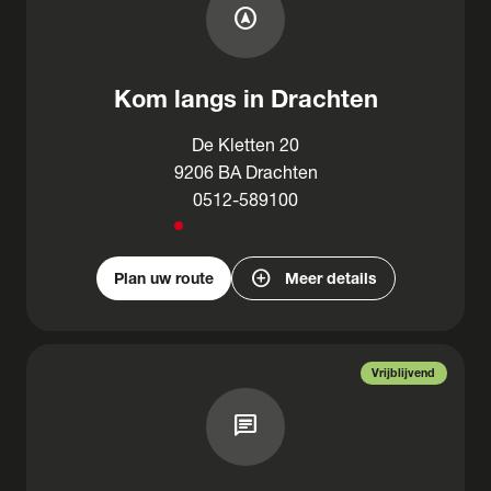
assistant_navigation
Kom langs in Drachten
De Kletten 20
9206 BA Drachten
0512-589100
add_circle
Plan uw route
Meer details
Vrijblijvend
chat