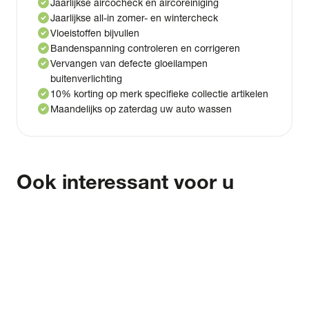
check_circle
Jaarlijkse aircocheck en aircoreiniging
check_circle
Jaarlijkse all-in zomer- en wintercheck
check_circle
Vloeistoffen bijvullen
check_circle
Bandenspanning controleren en corrigeren
check_circle
Vervangen van defecte gloeilampen
buitenverlichting
check_circle
10% korting op merk specifieke collectie artikelen
check_circle
Maandelijks op zaterdag uw auto wassen
Ook interessant voor u