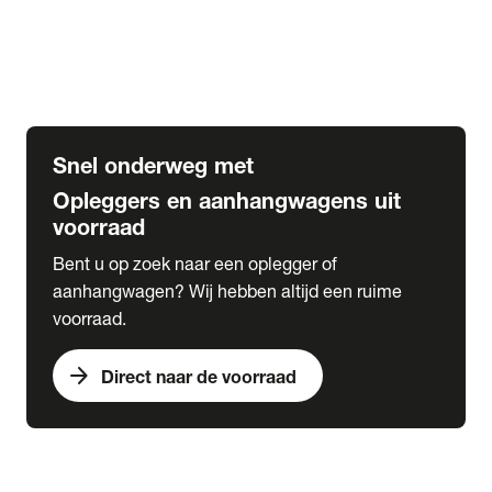
Opbouw Car Go-Box
Containerchassis
Oplegger chassis voor carrosserie bouw
BDF chassis
Snel onderweg met
Opleggers en aanhangwagens uit
voorraad
Bent u op zoek naar een oplegger of
aanhangwagen? Wij hebben altijd een ruime
voorraad.
arrow_forward
Direct naar de voorraad
expand_more
Lease
chevron_right
close