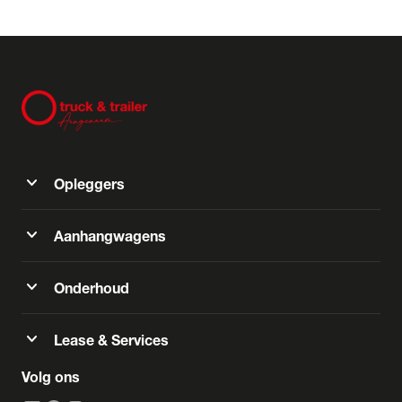
expand_more
Opleggers
expand_more
Aanhangwagens
expand_more
Onderhoud
expand_more
Lease & Services
Volg ons