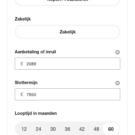
Zakelijk
Zakelijk
Aanbetaling of inruil
info
Slottermijn
info
Looptijd in maanden
12
24
30
36
42
48
60
60