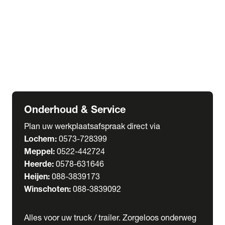
Welgro Bulkwagens
RMO Tankwagens
expand_more
Service
Serviceabonnementen
Verhuur
Wasstraat
Onderhoud & Service
Plan uw werkplaatsafspraak direct via
Lochem:
0573-728399
Meppel:
0522-442724
Heerde:
0578-631646
Heijen:
088-3839173
Winschoten:
088-3839092
Alles voor uw truck / trailer. Zorgeloos onderweg