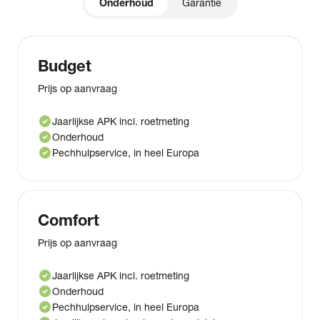
Onderhoud
Garantie
Budget
Prijs op aanvraag
check_circle
Jaarlijkse APK incl. roetmeting
check_circle
Onderhoud
check_circle
Pechhulpservice, in heel Europa
Comfort
Prijs op aanvraag
check_circle
Jaarlijkse APK incl. roetmeting
check_circle
Onderhoud
check_circle
Pechhulpservice, in heel Europa