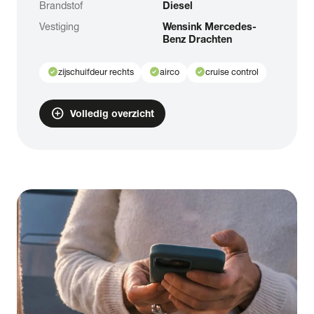
Brandstof
Diesel
Vestiging
Wensink Mercedes-
Benz Drachten
check_circle
check_circle
check_circle
zijschuifdeur rechts
airco
cruise control
add_circle
Volledig overzicht