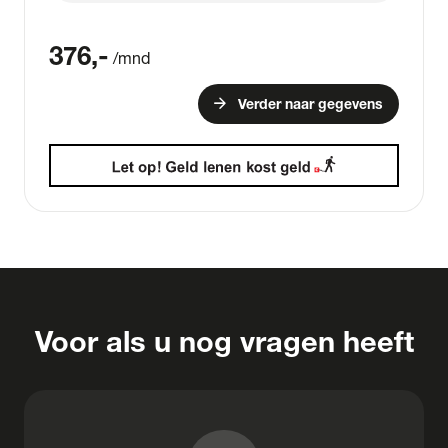
376
,-
/mnd
arrow_forward
Verder naar gegevens
Voor als u nog vragen heeft