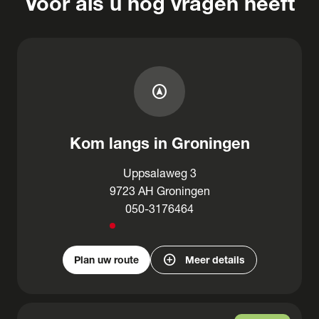
Voor als u nog vragen heeft
assistant_navigation
Kom langs in Groningen
Uppsalaweg 3
9723 AH Groningen
050-3176464
add_circle
Plan uw route
Meer details