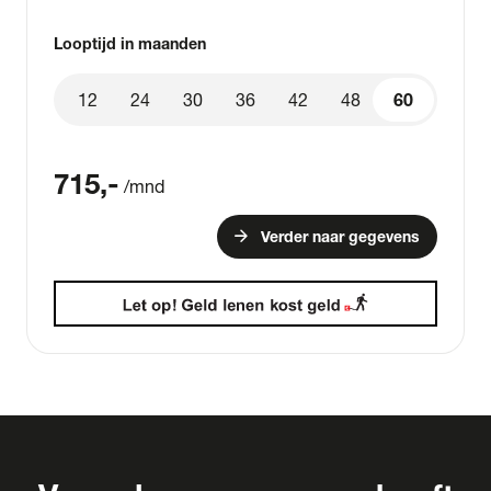
Looptijd in maanden
12
24
30
36
42
48
60
60
715
,-
/mnd
arrow_forward
Verder naar gegevens