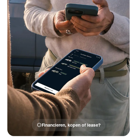
info
Financieren, kopen of lease?