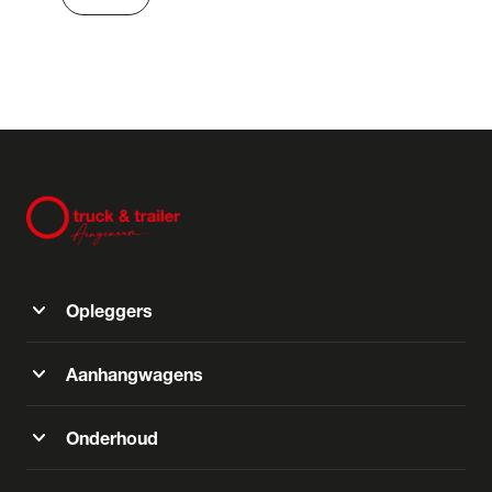
expand_more
Opleggers
expand_more
Aanhangwagens
expand_more
Onderhoud