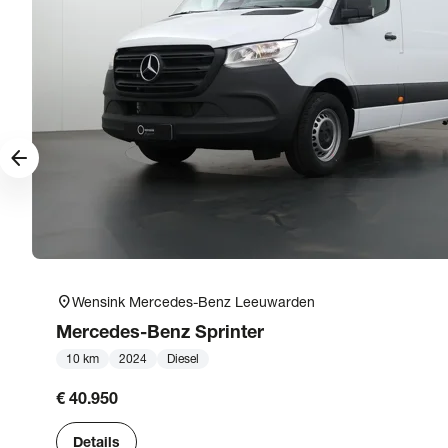
arrow_forward
location_on
Wensink Mercedes-Benz Leeuwarden
Mercedes-Benz
Sprinter
10 km
2024
Diesel
€ 40.950
Details