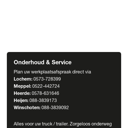
Welgro Bulkwagens
RMO Tankwagens
expand_more
Service
Serviceabonnementen
Verhuur
Wasstraat
Onderhoud & Service
Plan uw werkplaatsafspraak direct via
Lochem:
0573-728399
Meppel:
0522-442724
Heerde:
0578-631646
Heijen:
088-3839173
Winschoten:
088-3839092
Alles voor uw truck / trailer. Zorgeloos onderweg