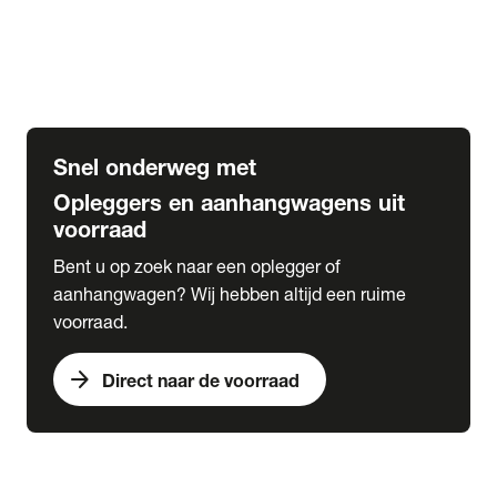
Opbouw Car Go-Box
Containerchassis
Oplegger chassis voor carrosserie bouw
BDF chassis
Snel onderweg met
Opleggers en aanhangwagens uit
voorraad
Bent u op zoek naar een oplegger of
aanhangwagen? Wij hebben altijd een ruime
voorraad.
arrow_forward
Direct naar de voorraad
expand_more
Lease
chevron_right
close