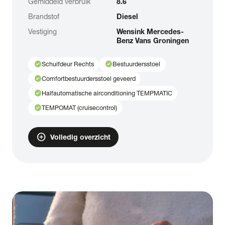
Gemiddeld verbruik
8.6
Brandstof
Diesel
Vestiging
Wensink Mercedes-
Benz Vans Groningen
check_circle
check_circle
Schuifdeur Rechts
Bestuurdersstoel
check_circle
Comfortbestuurdersstoel geveerd
check_circle
Halfautomatische airconditioning TEMPMATIC
check_circle
TEMPOMAT (cruisecontrol)
add_circle
Volledig overzicht