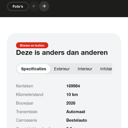
arrow_forward
arrow_forward
Foto's
Binnen en buiten
Deze is anders dan anderen
Specificaties
Exterieur
Interieur
Infotainment
Kenteken
169984
Kilometerstand
10 km
Bouwjaar
2026
Transmissie
Automaat
Carrosserie
Bestelauto