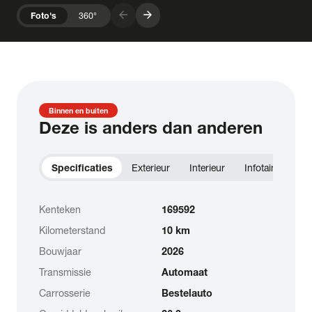
arrow_forward
arrow_forward
Foto's
360°
Binnen en buiten
Deze is anders dan anderen
Specificaties
Exterieur
Interieur
Infotainment
Kenteken
169592
Kilometerstand
10 km
Bouwjaar
2026
Transmissie
Automaat
Carrosserie
Bestelauto