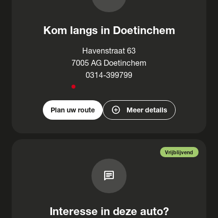
Kom langs in Doetinchem
Havenstraat 63
7005 AG Doetinchem
0314-399799
add_circle
Plan uw route
Meer details
Vrijblijvend
chat
Interesse in deze auto?