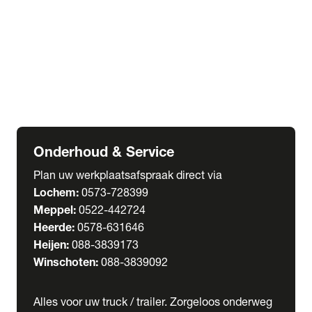
Welgro Bulkwagens
RMO Tankwagens
expand_more
Service
Serviceabonnementen
Verhuur
Wasstraat
Onderhoud & Service
Plan uw werkplaatsafspraak direct via
Lochem:
0573-728399
Meppel:
0522-442724
Heerde:
0578-631646
Heijen:
088-3839173
Winschoten:
088-3839092
Alles voor uw truck / trailer. Zorgeloos onderweg