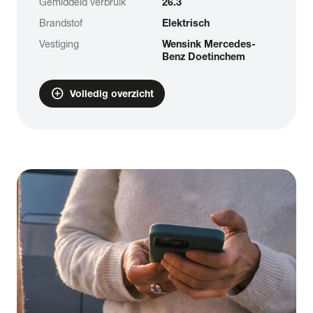
Gemiddeld verbruik
26.3
Brandstof
Elektrisch
Vestiging
Wensink Mercedes-
Benz Doetinchem
add_circle
Volledig overzicht