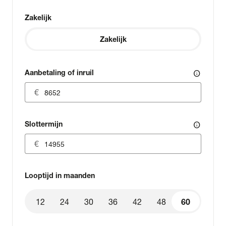
Zakelijk
Zakelijk
Aanbetaling of inruil
info
Slottermijn
info
Looptijd in maanden
12
24
30
36
42
48
60
60