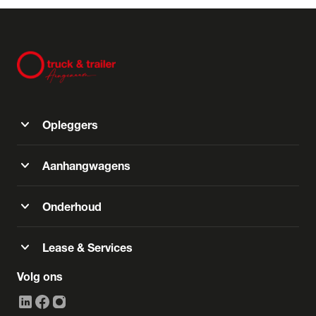
expand_more
Opleggers
expand_more
Aanhangwagens
expand_more
Onderhoud
expand_more
Lease & Services
Volg ons