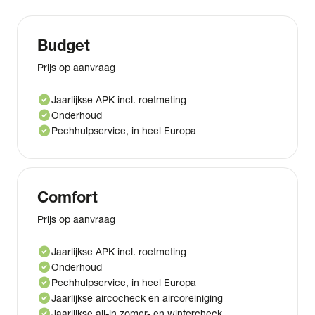
Budget
Prijs op aanvraag
check_circle
Jaarlijkse APK incl. roetmeting
check_circle
Onderhoud
check_circle
Pechhulpservice, in heel Europa
Comfort
Prijs op aanvraag
check_circle
Jaarlijkse APK incl. roetmeting
check_circle
Onderhoud
check_circle
Pechhulpservice, in heel Europa
check_circle
Jaarlijkse aircocheck en aircoreiniging
check_circle
Jaarlijkse all-in zomer- en wintercheck