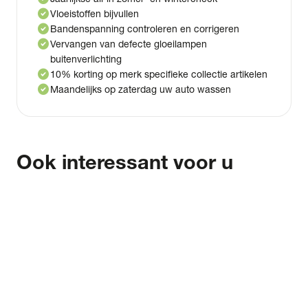
check_circle
Vloeistoffen bijvullen
check_circle
Bandenspanning controleren en corrigeren
check_circle
Vervangen van defecte gloeilampen
buitenverlichting
check_circle
10% korting op merk specifieke collectie artikelen
check_circle
Maandelijks op zaterdag uw auto wassen
Ook interessant voor u