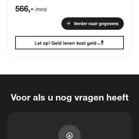
566
,-
/mnd
arrow_forward
Verder naar gegevens
Voor als u nog vragen heeft
assistant_navigation