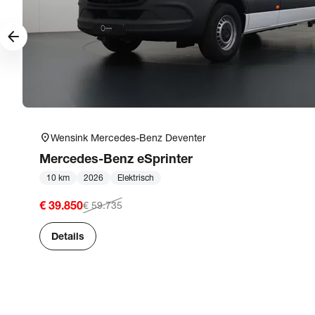
arrow_forward
location_on
Wensink Mercedes-Benz Deventer
Mercedes-Benz
eSprinter
10 km
2026
Elektrisch
€ 39.850
€ 59.735
Details