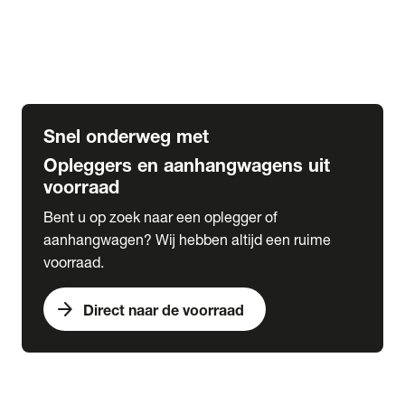
Opbouw Car Go-Box
Containerchassis
Oplegger chassis voor carrosserie bouw
BDF chassis
Snel onderweg met
Opleggers en aanhangwagens uit
voorraad
Bent u op zoek naar een oplegger of
aanhangwagen? Wij hebben altijd een ruime
voorraad.
arrow_forward
Direct naar de voorraad
expand_more
Lease
chevron_right
close