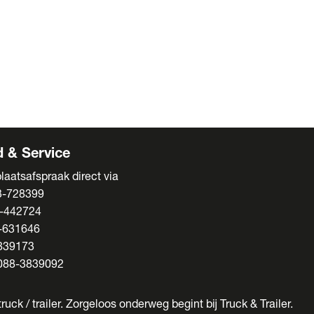
ens
s
enten
 & Service
laatsafspraak direct via
3-728399
-442724
-631646
839173
088-3839092
ruck / trailer. Zorgeloos onderweg begint bij Truck & Trailer.