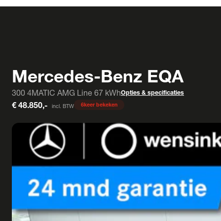
Mercedes-Benz EQA
300 4MATIC AMG Line 67 kWh
Opties & specificaties
€ 48.850,-
6
keer bekeken
incl. BTW