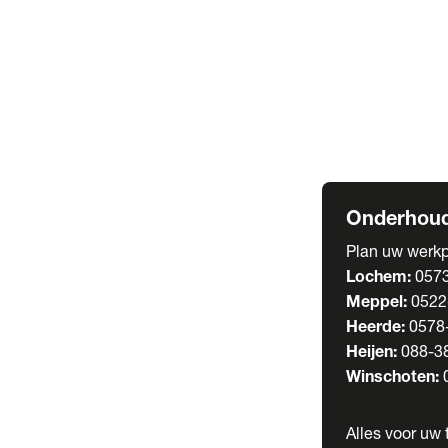
Welgro Bulkwag
RMO Tankwagen
Service
Serviceabonnem
Verhuur
Wasstraat
Onderhoud
Plan uw werkp
Lochem:
057
Meppel:
0522
Heerde:
0578
Heijen:
088-3
Winschoten:
Alles voor uw t