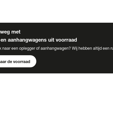
s
 voor carrosserie bouw
rweg met
 en aanhangwagens uit voorraad
k naar een oplegger of aanhangwagen? Wij hebben altijd een r
naar de voorraad
s
e