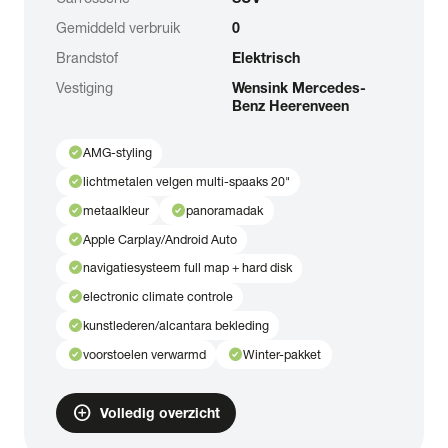
Gemiddeld verbruik
0
Brandstof
Elektrisch
Vestiging
Wensink Mercedes-
Benz Heerenveen
check_circle
AMG-styling
check_circle
lichtmetalen velgen multi-spaaks 20"
check_circle
check_circle
metaalkleur
panoramadak
check_circle
Apple Carplay/Android Auto
check_circle
navigatiesysteem full map + hard disk
check_circle
electronic climate controle
check_circle
kunstlederen/alcantara bekleding
check_circle
check_circle
voorstoelen verwarmd
Winter-pakket
add_circle
Volledig overzicht