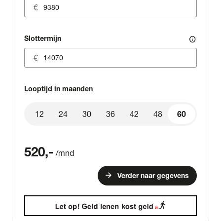
Slottermijn
info
Looptijd in maanden
12
24
30
36
42
48
60
60
520
,-
/mnd
arrow_forward
Verder naar gegevens