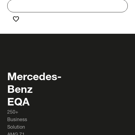
work
Werken bij Truck & Trailer
favorite
Favorieten
Mercedes-
Benz
EQA
250+
Business
Solution
AMG 71