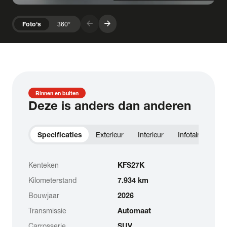
arrow_forward
arrow_forward
Foto's
360°
Binnen en buiten
Deze is anders dan anderen
Specificaties
Exterieur
Interieur
Infotainment
Kenteken
KFS27K
Kilometerstand
7.934 km
Bouwjaar
2026
Transmissie
Automaat
Carrosserie
SUV