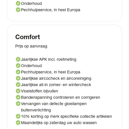
check_circle
Onderhoud
check_circle
Pechhulpservice, in heel Europa
Comfort
Prijs op aanvraag
check_circle
Jaarlijkse APK incl. roetmeting
check_circle
Onderhoud
check_circle
Pechhulpservice, in heel Europa
check_circle
Jaarlijkse aircocheck en aircoreiniging
check_circle
Jaarlijkse all-in zomer- en wintercheck
check_circle
Vloeistoffen bijvullen
check_circle
Bandenspanning controleren en corrigeren
check_circle
Vervangen van defecte gloeilampen
buitenverlichting
check_circle
10% korting op merk specifieke collectie artikelen
check_circle
Maandelijks op zaterdag uw auto wassen