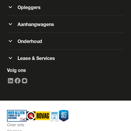
expand_more
Opleggers
expand_more
Aanhangwagens
expand_more
Onderhoud
expand_more
Lease & Services
Volg ons
Over ons