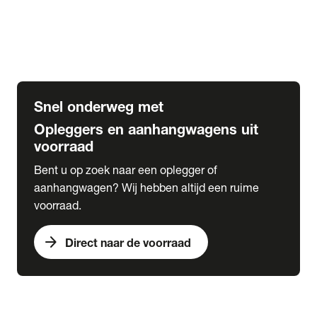
Opbouw Car Go-Box
Containerchassis
Oplegger chassis voor carrosserie bouw
BDF chassis
Snel onderweg met
Opleggers en aanhangwagens uit
voorraad
Bent u op zoek naar een oplegger of
aanhangwagen? Wij hebben altijd een ruime
voorraad.
arrow_forward
Direct naar de voorraad
expand_more
Lease
chevron_right
close