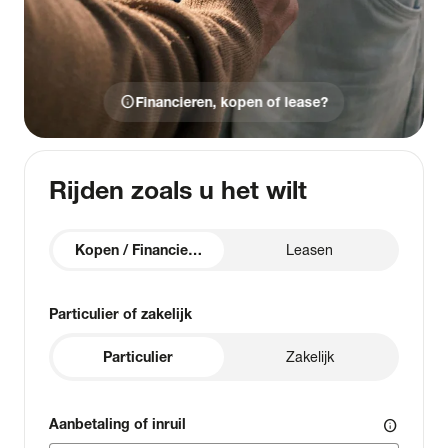
info
Financieren, kopen of lease?
Rijden zoals u het wilt
Kopen / Financieren
Leasen
Particulier of zakelijk
Particulier
Zakelijk
Aanbetaling of inruil
info