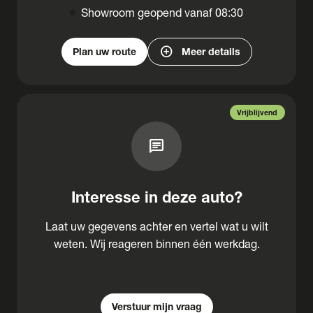
Showroom geopend vanaf 08:30
add_circle
Plan uw route
Meer details
Vrijblijvend
chat
Interesse in deze auto?
Laat uw gegevens achter en vertel wat u wilt
weten. Wij reageren binnen één werkdag.
Verstuur mijn vraag