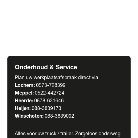
Welgro Bulkwagens
RMO Tankwagens
expand_more
Service
Serviceabonnementen
Verhuur
Wasstraat
Onderhoud & Service
Plan uw werkplaatsafspraak direct via
Lochem:
0573-728399
Meppel:
0522-442724
Heerde:
0578-631646
Heijen:
088-3839173
Winschoten:
088-3839092
Alles voor uw truck / trailer. Zorgeloos onderweg