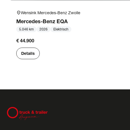
location_on
Wensink Mercedes-Benz Zwolle
Mercedes-Benz
EQA
5.046 km
2026
Elektrisch
€ 44.900
Details