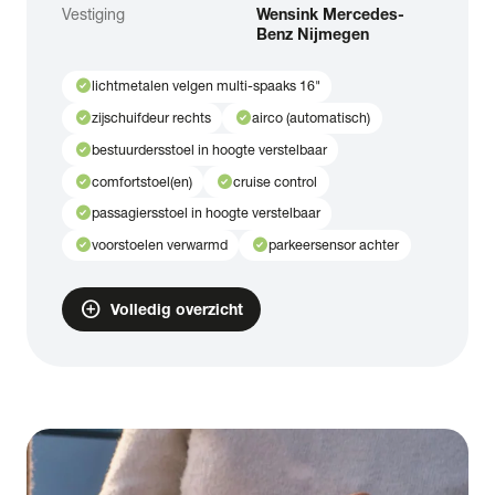
Vestiging
Wensink Mercedes-
Benz Nijmegen
check_circle
lichtmetalen velgen multi-spaaks 16"
check_circle
check_circle
zijschuifdeur rechts
airco (automatisch)
check_circle
bestuurdersstoel in hoogte verstelbaar
check_circle
check_circle
comfortstoel(en)
cruise control
check_circle
passagiersstoel in hoogte verstelbaar
check_circle
check_circle
voorstoelen verwarmd
parkeersensor achter
add_circle
Volledig overzicht