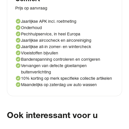
Prijs op aanvraag
check_circle
Jaarlijkse APK incl. roetmeting
check_circle
Onderhoud
check_circle
Pechhulpservice, in heel Europa
check_circle
Jaarlijkse aircocheck en aircoreiniging
check_circle
Jaarlijkse all-in zomer- en wintercheck
check_circle
Vloeistoffen bijvullen
check_circle
Bandenspanning controleren en corrigeren
check_circle
Vervangen van defecte gloeilampen
buitenverlichting
check_circle
10% korting op merk specifieke collectie artikelen
check_circle
Maandelijks op zaterdag uw auto wassen
Ook interessant voor u