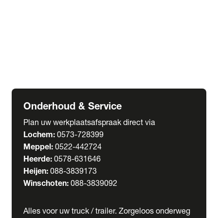
Welgro Bulkwagens
RMO Tankwagens
expand_more
service
Serviceabonnementen
Verhuur
Wasstraat
Onderhoud & Service
Plan uw werkplaatsafspraak direct via
Lochem:
0573-728399
Meppel:
0522-442724
Heerde:
0578-631646
Heijen:
088-3839173
Winschoten:
088-3839092
Alles voor uw truck / trailer. Zorgeloos onderweg