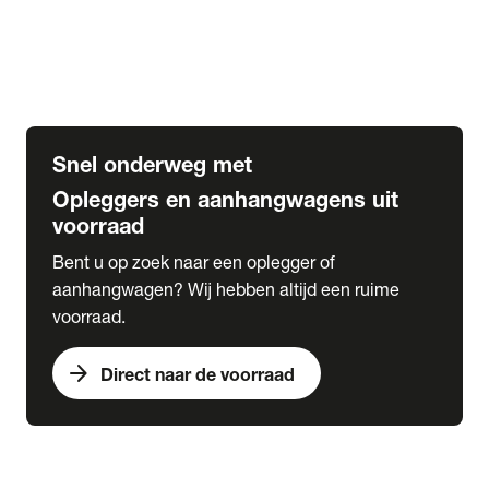
Opbouw Car Go-Box
Containerchassis
Oplegger chassis voor carrosserie bouw
BDF chassis
Snel onderweg met
Opleggers en aanhangwagens uit
voorraad
Bent u op zoek naar een oplegger of
aanhangwagen? Wij hebben altijd een ruime
voorraad.
arrow_forward
Direct naar de voorraad
expand_more
Lease
chevron_right
close