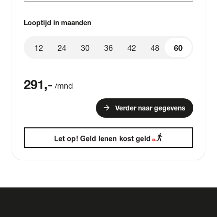
Looptijd in maanden
12
24
30
36
42
48
60
60
291
,-
/mnd
arrow_forward
Verder naar gegevens