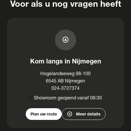
Voor als u nog vragen heeft
assistant_navigation
Kom langs in Nijmegen
Hogelandseweg 98-100
6545 AB Nijmegen
024-3727374
Showroom geopend vanaf 08:30
add_circle
Plan uw route
Meer details