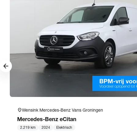
arrow_forward
location_on
Wensink Mercedes-Benz Vans Groningen
Mercedes-Benz
eCitan
2.219 km
2024
Elektrisch