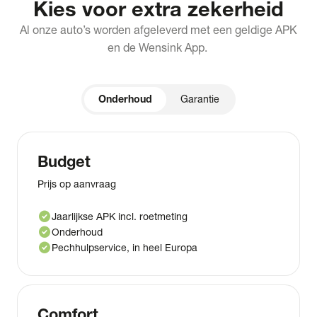
Kies voor extra zekerheid
Al onze auto’s worden afgeleverd met een geldige APK
en de Wensink App.
Onderhoud
Garantie
Budget
Prijs op aanvraag
check_circle
Jaarlijkse APK incl. roetmeting
check_circle
Onderhoud
check_circle
Pechhulpservice, in heel Europa
Comfort