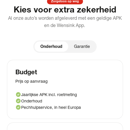
Zorgeloos op weg
Kies voor extra zekerheid
Al onze auto’s worden afgeleverd met een geldige APK
en de Wensink App.
Onderhoud
Garantie
Budget
Prijs op aanvraag
check_circle
Jaarlijkse APK incl. roetmeting
check_circle
Onderhoud
check_circle
Pechhulpservice, in heel Europa