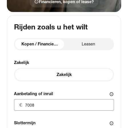
info
Financieren, kopen of lease?
Rijden zoals u het wilt
Kopen / Financieren
Leasen
Zakelijk
Zakelijk
Aanbetaling of inruil
info
Slottermijn
info