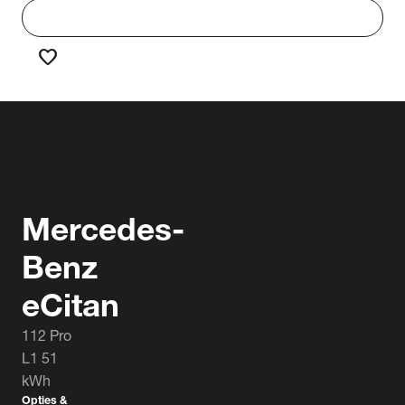
work
Werken bij Truck & Trailer
favorite
Favorieten
Mercedes-
Benz
eCitan
112 Pro
L1 51
kWh
Opties &