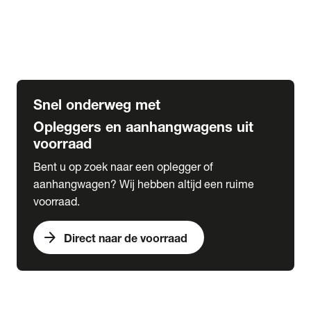
Opbouw Car Go-Box
Containerchassis
Oplegger chassis voor carrosserie bouw
BDF chassis
Snel onderweg met
Opleggers en aanhangwagens uit
voorraad
Bent u op zoek naar een oplegger of
aanhangwagen? Wij hebben altijd een ruime
voorraad.
arrow_forward
Direct naar de voorraad
expand_more
Lease
chevron_right
close