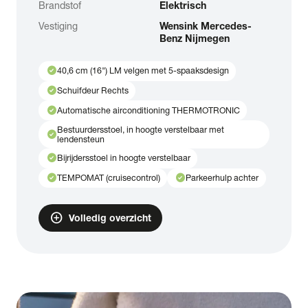
Brandstof
Elektrisch
Vestiging
Wensink Mercedes-
Benz Nijmegen
check_circle
40,6 cm (16") LM velgen met 5-spaaksdesign
check_circle
Schuifdeur Rechts
check_circle
Automatische airconditioning THERMOTRONIC
Bestuurdersstoel, in hoogte verstelbaar met
check_circle
lendensteun
check_circle
Bijrijdersstoel in hoogte verstelbaar
check_circle
check_circle
TEMPOMAT (cruisecontrol)
Parkeerhulp achter
add_circle
Volledig overzicht