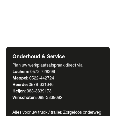
Welgro Bulkwagens
RMO Tankwagens
expand_more
Service
Serviceabonnementen
Verhuur
Wasstraat
Onderhoud & Service
Plan uw werkplaatsafspraak direct via
Lochem:
0573-728399
Meppel:
0522-442724
Heerde:
0578-631646
Heijen:
088-3839173
Winschoten:
088-3839092
Alles voor uw truck / trailer. Zorgeloos onderweg