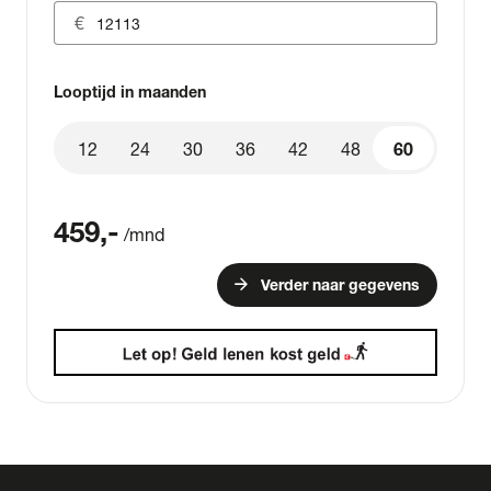
Looptijd in maanden
12
24
30
36
42
48
60
60
459
,-
/mnd
arrow_forward
Verder naar gegevens