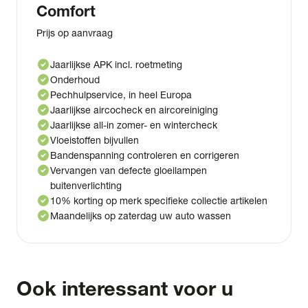
Comfort
Prijs op aanvraag
check_circle
Jaarlijkse APK incl. roetmeting
check_circle
Onderhoud
check_circle
Pechhulpservice, in heel Europa
check_circle
Jaarlijkse aircocheck en aircoreiniging
check_circle
Jaarlijkse all-in zomer- en wintercheck
check_circle
Vloeistoffen bijvullen
check_circle
Bandenspanning controleren en corrigeren
check_circle
Vervangen van defecte gloeilampen
buitenverlichting
check_circle
10% korting op merk specifieke collectie artikelen
check_circle
Maandelijks op zaterdag uw auto wassen
Ook interessant voor u