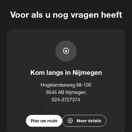
Voor als u nog vragen heeft
assistant_navigation
Kom langs in Nijmegen
Hogelandseweg 98-100
6545 AB Nijmegen
024-3727374
add_circle
Plan uw route
Meer details