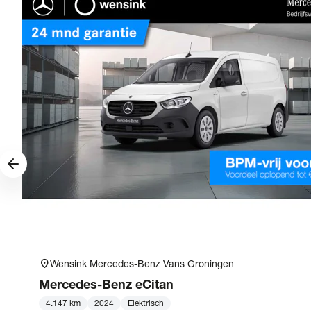
arrow_forward
location_on
Wensink Mercedes-Benz Vans Groningen
Mercedes-Benz
eCitan
4.147 km
2024
Elektrisch