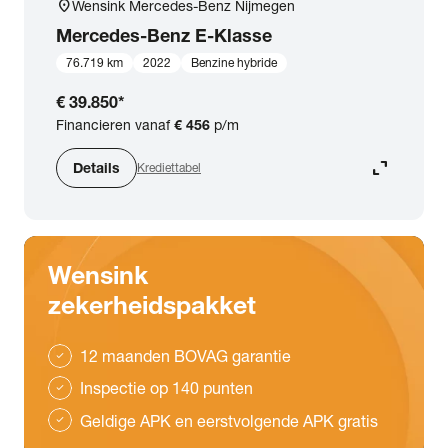
location_on
Wensink Mercedes-Benz Nijmegen
Mercedes-Benz
E-Klasse
76.719 km
2022
Benzine hybride
€ 39.850
*
Financieren vanaf
€ 456
p/m
expand_content
Details
Krediettabel
Wensink
zekerheidspakket
12 maanden BOVAG garantie
check
Inspectie op 140 punten
check
Geldige APK en eerstvolgende APK gratis
check