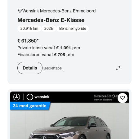
location_on
Wensink Mercedes-Benz Emmeloord
Mercedes-Benz
E-Klasse
20.915 km
2025
Benzine hybride
€ 61.850
*
Private lease vanaf
€ 1.091
p/m
Financieren vanaf
€ 708
p/m
expand_content
Details
Krediettabel
favorite