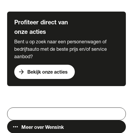
Lease & Services
Profiteer direct van
onze acties
Bent u op zoek naar een personenwagen of
bedrijfsauto met de beste prijs en/of service
aanbod?
arrow_forward
Bekijk onze acties
Vestigingen
Werken bij Wensink
search
Zoeken
more_horiz
Meer over Wensink