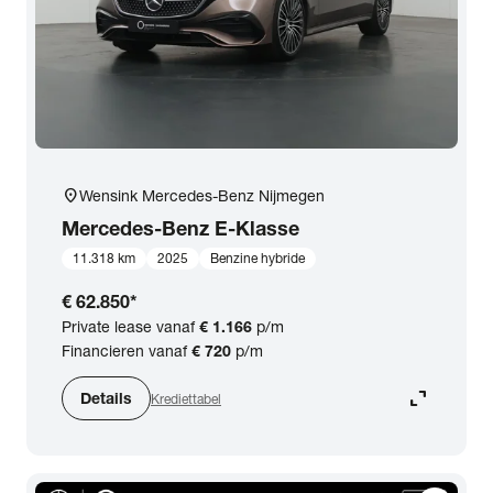
location_on
Wensink Mercedes-Benz Nijmegen
Mercedes-Benz
E-Klasse
11.318 km
2025
Benzine hybride
€ 62.850
*
Private lease vanaf
€ 1.166
p/m
Financieren vanaf
€ 720
p/m
expand_content
Details
Krediettabel