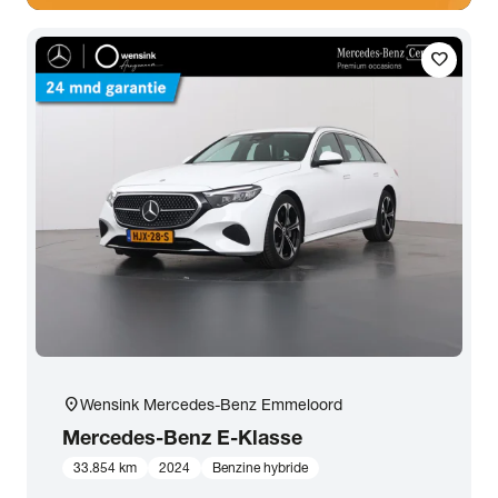
favorite
location_on
Wensink Mercedes-Benz Emmeloord
Mercedes-Benz
E-Klasse
33.854 km
2024
Benzine hybride