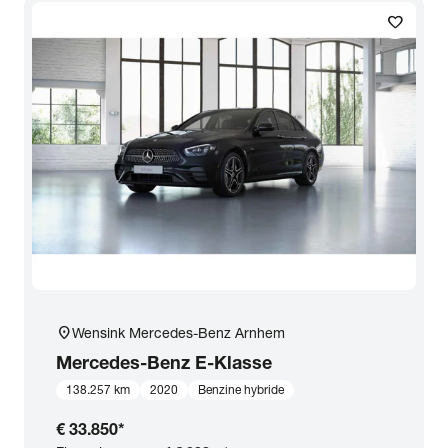
favorite
Transmissie
Opties
Carrosserie
Basiskleur
Aantal zitplaatsen
location_on
Wensink Mercedes-Benz Arnhem
Aantal deuren
Mercedes-Benz
E-Klasse
138.257 km
2020
Benzine hybride
Vestiging
€ 33.850
*