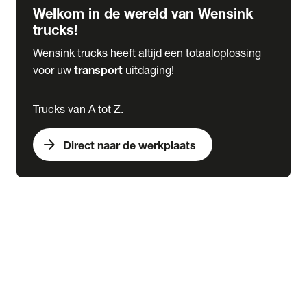
Welkom in de wereld van Wensink
trucks!
Wensink trucks heeft altijd een totaaloplossing
voor uw
transport
uitdaging!
Trucks van A tot Z.
arrow_forward
Direct naar de werkplaats
Lease
expand_more
Onderhoud
chevron_right
close
expand_more
Werkplaatsafspraak maken
Werkplaatsafspraak maken
Schade melden
expand_more
Onderhoud