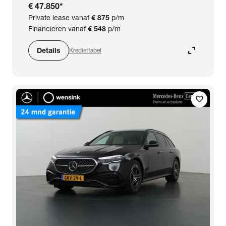
€ 47.850
*
Private lease vanaf
€ 875
p/m
Financieren vanaf
€ 548
p/m
expand_content
Details
Krediettabel
favorite