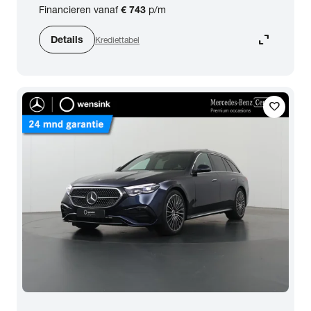
Financieren vanaf
€ 743
p/m
expand_content
Details
Krediettabel
favorite