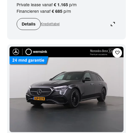
Private lease vanaf
€ 1.165
p/m
Financieren vanaf
€ 685
p/m
expand_content
Details
Krediettabel
favorite