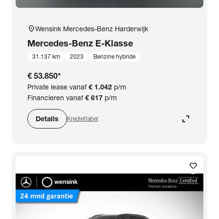
location_on
Wensink Mercedes-Benz Harderwijk
Mercedes-Benz
E-Klasse
31.137 km
2023
Benzine hybride
€ 53.850
*
Private lease vanaf
€ 1.042
p/m
Financieren vanaf
€ 617
p/m
expand_content
Details
Krediettabel
favorite