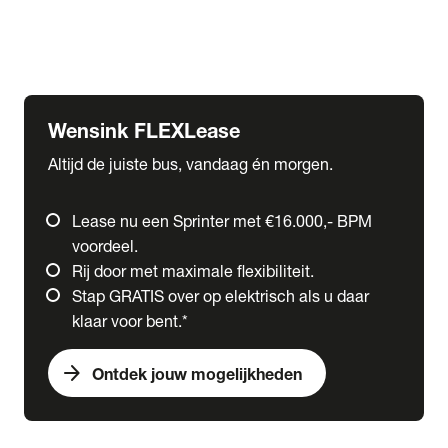
Ford
Fuso
Mercedes-Benz
Wensink FLEXLease
Altijd de juiste bus, vandaag én morgen.
Lease nu een Sprinter met €16.000,- BPM
voordeel.
Rij door met maximale flexibiliteit.
Stap GRATIS over op elektrisch als u daar
klaar voor bent.*
arrow_forward
Ontdek jouw mogelijkheden
expand_more
Trucks