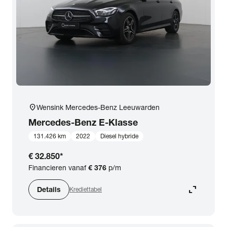
expand_more
BTW (aftrekbaar) / Marge (BTW niet aftrekbaar)
Merk & Model
close
Mercedes-Benz
Prijs
location_on
Wensink Mercedes-Benz Leeuwarden
Kilometerstand
Mercedes-Benz
E-Klasse
131.426 km
2022
Diesel hybride
Bouwjaar
€ 32.850
*
Financieren vanaf
€ 376
p/m
Staat van de auto
expand_content
Details
Krediettabel
Brandstof