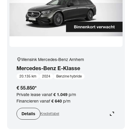
location_on
Wensink Mercedes-Benz Arnhem
Mercedes-Benz
E-Klasse
20.135 km
2024
Benzine hybride
€ 55.850
*
Private lease vanaf
€ 1.049
p/m
Financieren vanaf
€ 640
p/m
expand_content
Details
Krediettabel