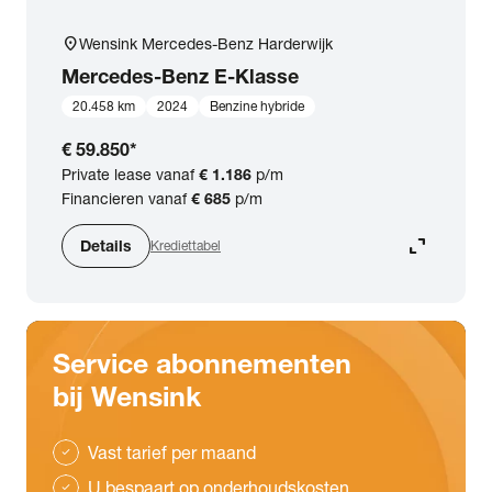
location_on
Wensink Mercedes-Benz Harderwijk
Mercedes-Benz
E-Klasse
20.458 km
2024
Benzine hybride
€ 59.850
*
Private lease vanaf
€ 1.186
p/m
Financieren vanaf
€ 685
p/m
expand_content
Details
Krediettabel
Service abonnementen
bij Wensink
Vast tarief per maand
check
U bespaart op onderhoudskosten
check