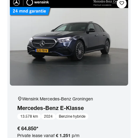
favorite
location_on
Wensink Mercedes-Benz Groningen
Mercedes-Benz
E-Klasse
13.578 km
2024
Benzine hybride
€ 64.850
*
Private lease vanaf
€ 1.251
p/m