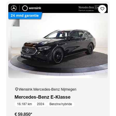
favorite
location_on
Wensink Mercedes-Benz Nijmegen
Mercedes-Benz
E-Klasse
16.187 km
2024
Benzine hybride
€ 59.850
*