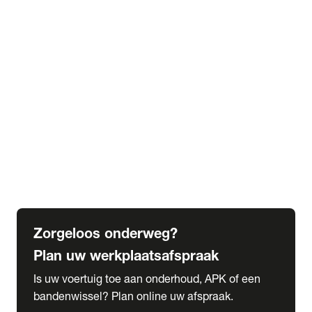
expand_more
Extra services
Beautykuur
Navigatie update
expand_more
Accessoires & onderdelen
Accessoires
Onderdelen
expand_more
Abonnementen
Alles over onze serviceabonnementen
Bandenhotel
expand_more
Schade melden
Meld hier je schade
Zorgeloos onderweg?
Plan uw werkplaatsafspraak
Is uw voertuig toe aan onderhoud, APK of een
bandenwissel? Plan online uw afspraak.