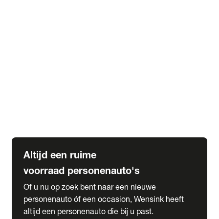
Elektrische Mercedes-Benz
Elektrische Occasions
Alles over elektrisch rijden
expand_more
Voorraad leasen
Private lease voorraad
Zakelijk lease voorraad
Occasion lease voorraad
Private Lease samenstellen
expand_more
Diensten
Expatriate Services & Diplomatic Sales
Altijd een ruime
voorraad personenauto's
Of u nu op zoek bent naar een nieuwe
personenauto óf een occasion, Wensink heeft
altijd een personenauto die bij u past.