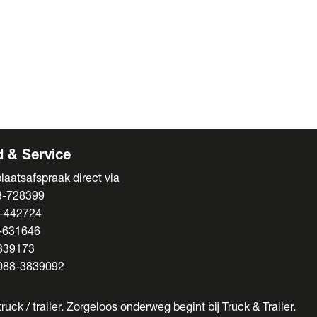
ens
s
enten
 & Service
laatsafspraak direct via
3-728399
-442724
-631646
839173
088-3839092
ruck / trailer. Zorgeloos onderweg begint bij Truck & Trailer.