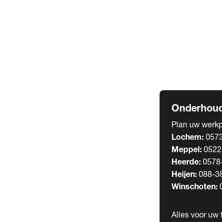
Welgro Bulkwag
RMO Tankwagen
Service
Serviceabonnem
Verhuur
Wasstraat
Onderhoud
Plan uw werkp
Lochem:
057
Meppel:
0522
Heerde:
0578
Heijen:
088-3
Winschoten:
Alles voor uw t