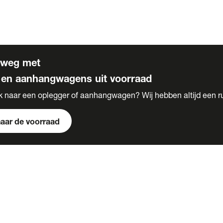
s
 voor carrosserie bouw
rweg met
 en aanhangwagens uit voorraad
k naar een oplegger of aanhangwagen? Wij hebben altijd een r
naar de voorraad
s
e