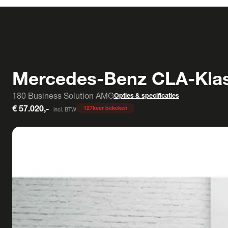
Mercedes-Benz CLA-Kla
180 Business Solution AMG
Opties & specificaties
€ 57.020,-
127
keer bekeken
incl. BTW