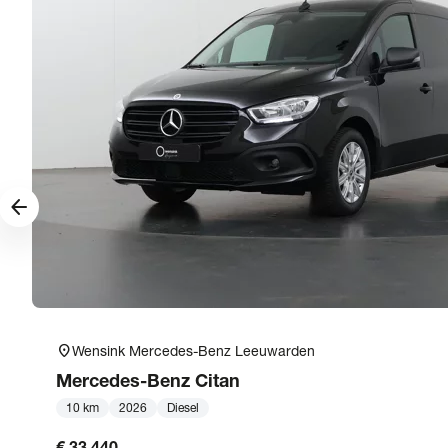
arrow_forward
location_on
Wensink Mercedes-Benz Leeuwarden
Mercedes-Benz
Citan
10 km
2026
Diesel
€ 33.440