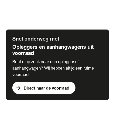
Opbouw Car Go-Box
Containerchassis
Oplegger chassis voor carrosserie bouw
BDF chassis
Snel onderweg met
Opleggers en aanhangwagens uit
voorraad
Bent u op zoek naar een oplegger of
aanhangwagen? Wij hebben altijd een ruime
voorraad.
arrow_forward
Direct naar de voorraad
expand_more
Lease
chevron_right
close