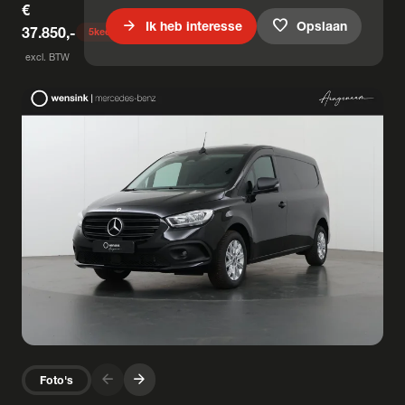
€
arrow_forward
favorite
Ik heb interesse
Opslaan
37.850,-
5
keer bekeken
excl. BTW
arrow_forward
arrow_forward
Foto's