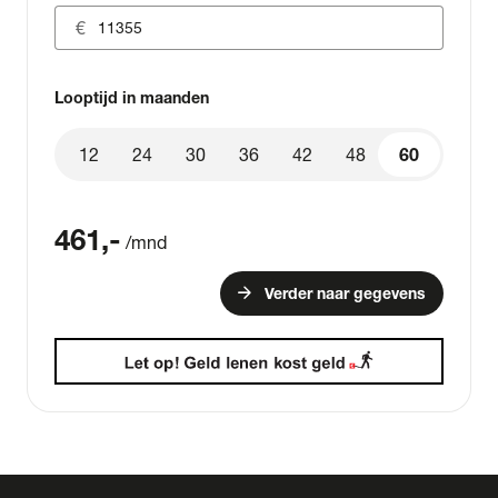
Looptijd in maanden
12
24
30
36
42
48
60
60
461
,-
/mnd
arrow_forward
Verder naar gegevens