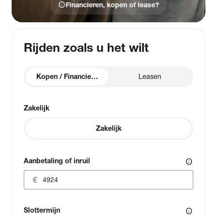
info
Financieren, kopen of lease?
Rijden zoals u het wilt
Kopen / Financieren
Leasen
Zakelijk
Zakelijk
Aanbetaling of inruil
info
Slottermijn
info