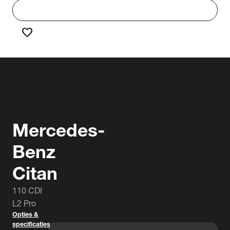
work
Werken bij Truck & Trailer
favorite
Favorieten
Mercedes-
Benz
Citan
110 CDI
L2 Pro
Opties &
specificaties