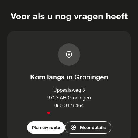
Voor als u nog vragen heeft
assistant_navigation
Kom langs in Groningen
Uppsalaweg 3
9723 AH Groningen
050-3176464
add_circle
Plan uw route
Meer details