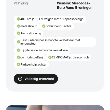
Vestiging
Wensink Mercedes-
Benz Vans Groningen
check_circle
40,6 cm (16") LM velgen met 10-spaaksdesign
check_circle
check_circle
metaalkleur
Schuifdeur Rechts
check_circle
Airconditioning
Bestuurdersstoel, in hoogte verstelbaar met
check_circle
lendensteun
check_circle
Bijrijdersstoel in hoogte verstelbaar
check_circle
check_circle
comfortstoel(en)
TEMPOMAT (cruisecontrol)
check_circle
Parkeerhulp achter
add_circle
Volledig overzicht