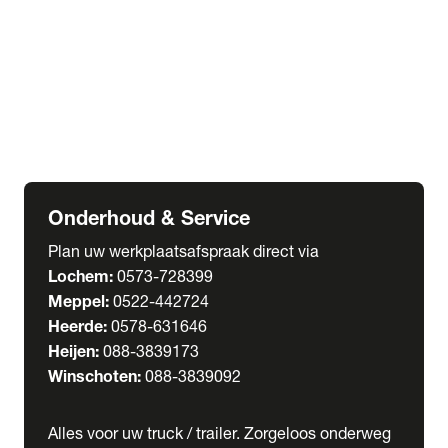
Welgro Bulkwagens
RMO Tankwagens
expand_more
Service
Serviceabonnementen
Verhuur
Wasstraat
Onderhoud & Service
Plan uw werkplaatsafspraak direct via
Lochem:
0573-728399
Meppel:
0522-442724
Heerde:
0578-631646
Heijen:
088-3839173
Winschoten:
088-3839092
Alles voor uw truck / trailer. Zorgeloos onderweg