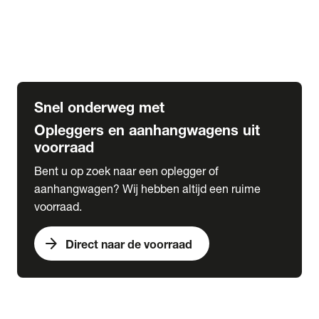
Opbouw Car Go-Box
Containerchassis
Oplegger chassis voor carrosserie bouw
BDF chassis
Snel onderweg met
Opleggers en aanhangwagens uit
voorraad
Bent u op zoek naar een oplegger of
aanhangwagen? Wij hebben altijd een ruime
voorraad.
arrow_forward
Direct naar de voorraad
expand_more
Lease
chevron_right
close