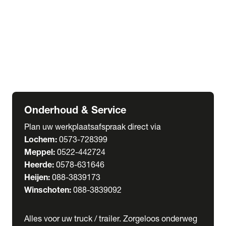
Welgro Bulkwagens
RMO Tankwagens
expand_more
Service
Serviceabonnementen
Verhuur
Wasstraat
Onderhoud & Service
Plan uw werkplaatsafspraak direct via
Lochem:
0573-728399
Meppel:
0522-442724
Heerde:
0578-631646
Heijen:
088-3839173
Winschoten:
088-3839092
Alles voor uw truck / trailer. Zorgeloos onderweg