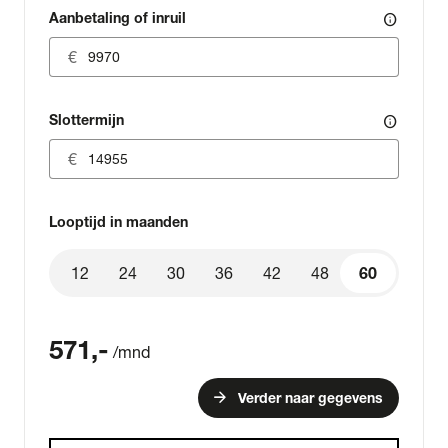
Aanbetaling of inruil
info
Slottermijn
info
Looptijd in maanden
12
24
30
36
42
48
60
60
571
,-
/mnd
arrow_forward
Verder naar gegevens