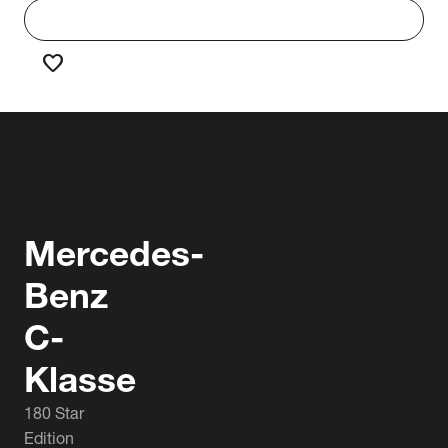
work
Werken bij Truck & Trailer
favorite
Favorieten
Mercedes-
Benz
C-
Klasse
180 Star
Edition