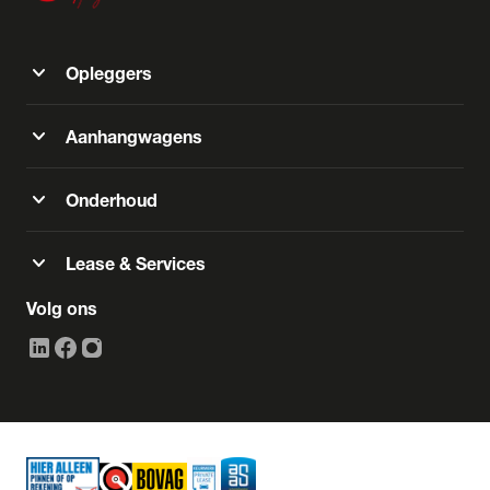
expand_more
Opleggers
expand_more
Aanhangwagens
expand_more
Onderhoud
expand_more
Lease & Services
Volg ons