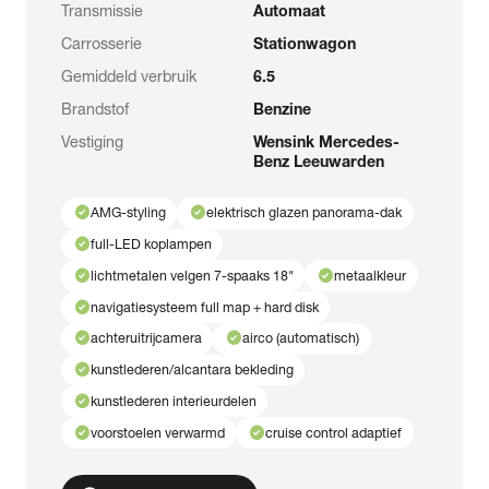
Transmissie
Automaat
Carrosserie
Stationwagon
Gemiddeld verbruik
6.5
Brandstof
Benzine
Vestiging
Wensink Mercedes-
Benz Leeuwarden
check_circle
check_circle
AMG-styling
elektrisch glazen panorama-dak
check_circle
full-LED koplampen
check_circle
check_circle
lichtmetalen velgen 7-spaaks 18"
metaalkleur
check_circle
navigatiesysteem full map + hard disk
check_circle
check_circle
achteruitrijcamera
airco (automatisch)
check_circle
kunstlederen/alcantara bekleding
check_circle
kunstlederen interieurdelen
check_circle
check_circle
voorstoelen verwarmd
cruise control adaptief