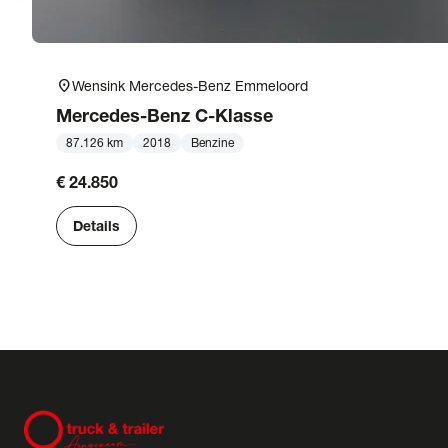
location_on
Wensink Mercedes-Benz Emmeloord
Mercedes-Benz
C-Klasse
87.126 km
2018
Benzine
€ 24.850
Details