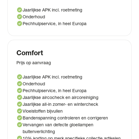
check_circle
Jaarlijkse APK incl. roetmeting
check_circle
Onderhoud
check_circle
Pechhulpservice, in heel Europa
Comfort
Prijs op aanvraag
check_circle
Jaarlijkse APK incl. roetmeting
check_circle
Onderhoud
check_circle
Pechhulpservice, in heel Europa
check_circle
Jaarlijkse aircocheck en aircoreiniging
check_circle
Jaarlijkse all-in zomer- en wintercheck
check_circle
Vloeistoffen bijvullen
check_circle
Bandenspanning controleren en corrigeren
check_circle
Vervangen van defecte gloeilampen
buitenverlichting
check_circle
10% korting op merk specifieke collectie artikelen