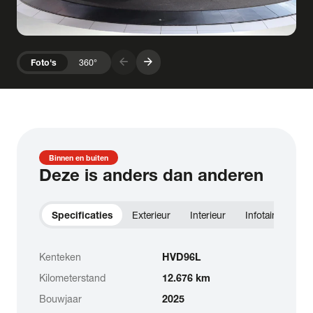
arrow_forward
arrow_forward
Foto's
360°
Binnen en buiten
Deze is anders dan anderen
Specificaties
Exterieur
Interieur
Infotainment
Kenteken
HVD96L
Kilometerstand
12.676 km
Bouwjaar
2025