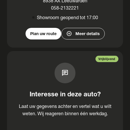
8938 AX Leeuwarden
058-2132221
Showroom geopend tot 17:00
add_circle
Plan uw route
Meer details
Vrijblijvend
chat
Interesse in deze auto?
Laat uw gegevens achter en vertel wat u wilt
weten. Wij reageren binnen één werkdag.