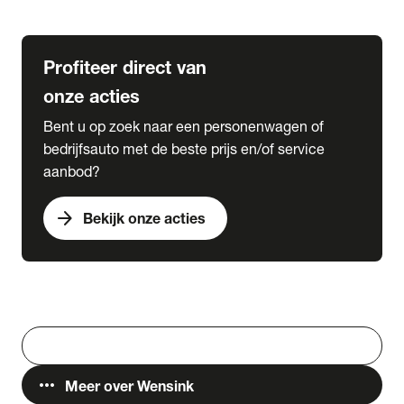
Lease & Services
Profiteer direct van
onze acties
Bent u op zoek naar een personenwagen of
bedrijfsauto met de beste prijs en/of service
aanbod?
arrow_forward
Bekijk onze acties
Vestigingen
Werken bij Wensink
search
Zoeken
more_horiz
Meer over Wensink