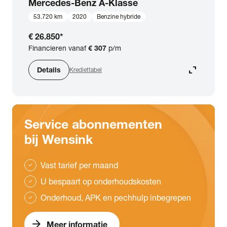
Mercedes-Benz
A-Klasse
53.720 km
2020
Benzine hybride
€ 26.850
*
Financieren vanaf
€ 307
p/m
expand_content
Details
Krediettabel
Service abonnementen
bij Wensink
Vast tarief per maand
check
U bespaart op onderhoudskosten
check
Onderhoud, APK en pechhulp inbegrepen
check
arrow_forward
Meer informatie