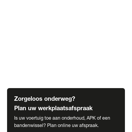
expand_more
Extra services
Beautykuur
Navigatie update
expand_more
Accessoires & onderdelen
Accessoires
Onderdelen
expand_more
Abonnementen
Alles over onze serviceabonnementen
Bandenhotel
expand_more
Schade melden
Meld hier je schade
Zorgeloos onderweg?
Plan uw werkplaatsafspraak
Is uw voertuig toe aan onderhoud, APK of een
bandenwissel? Plan online uw afspraak.