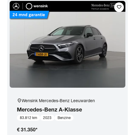
favorite
location_on
Wensink Mercedes-Benz Leeuwarden
Mercedes-Benz
A-Klasse
83.812 km
2023
Benzine
€ 31.350
*