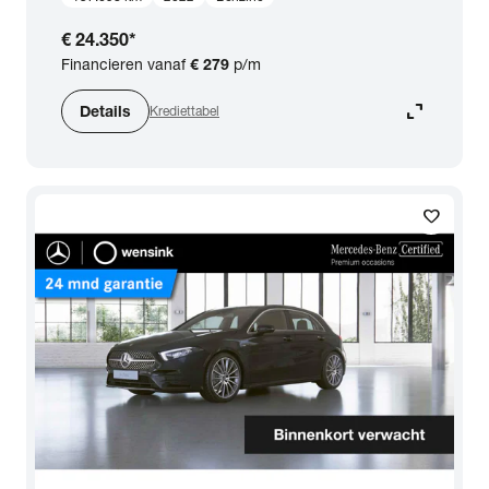
€ 24.350
*
Financieren vanaf
€ 279
p/m
expand_content
Details
Krediettabel
favorite