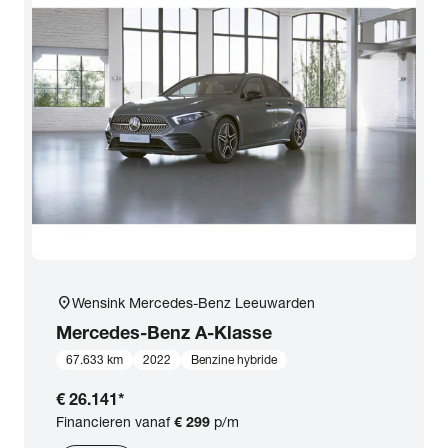
location_on
Wensink Mercedes-Benz Leeuwarden
Mercedes-Benz
A-Klasse
67.633 km
2022
Benzine hybride
€ 26.141
*
Financieren vanaf
€ 299
p/m