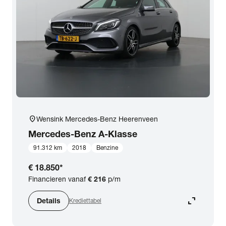
expand_more
BTW (aftrekbaar) / Marge (BTW niet aftrekbaar)
Merk & Model
close
Mercedes-Benz
Prijs
Kilometerstand
location_on
Wensink Mercedes-Benz Heerenveen
Mercedes-Benz
A-Klasse
Bouwjaar
91.312 km
2018
Benzine
€ 18.850
*
Staat van de auto
Financieren vanaf
€ 216
p/m
expand_content
Details
Krediettabel
Brandstof