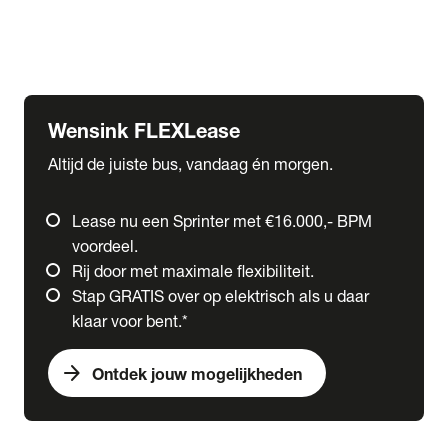
Ford
Fuso
Mercedes-Benz
Wensink FLEXLease
Altijd de juiste bus, vandaag én morgen.
Lease nu een Sprinter met €16.000,- BPM
voordeel.
Rij door met maximale flexibiliteit.
Stap GRATIS over op elektrisch als u daar
klaar voor bent.*
arrow_forward
Ontdek jouw mogelijkheden
expand_more
Trucks