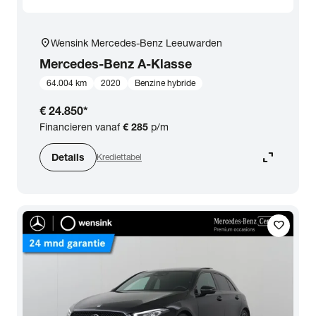
location_on
Wensink Mercedes-Benz Leeuwarden
Mercedes-Benz
A-Klasse
64.004 km
2020
Benzine hybride
€ 24.850
*
Financieren vanaf
€ 285
p/m
expand_content
Details
Krediettabel
favorite