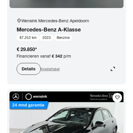
location_on
Wensink Mercedes-Benz Apeldoorn
Mercedes-Benz
A-Klasse
87.252 km
2023
Benzine
€ 29.850
*
Financieren vanaf
€ 342
p/m
expand_content
Details
Krediettabel
favorite