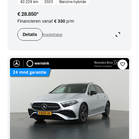
82.229 km
2023
Benzine hybride
€ 28.850
*
Financieren vanaf
€ 330
p/m
expand_content
Details
Krediettabel
favorite