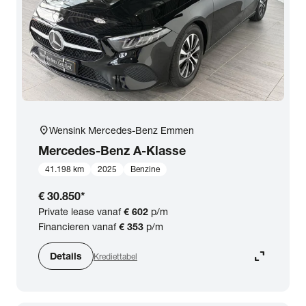
location_on
Wensink Mercedes-Benz Emmen
Mercedes-Benz
A-Klasse
41.198 km
2025
Benzine
€ 30.850
*
Private lease vanaf
€ 602
p/m
Financieren vanaf
€ 353
p/m
expand_content
Details
Krediettabel