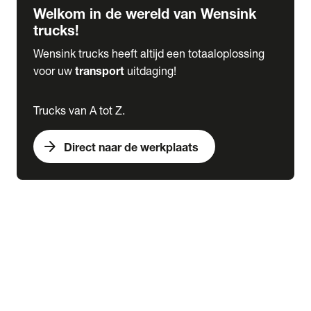
Welkom in de wereld van Wensink
trucks!
Wensink trucks heeft altijd een totaaloplossing
voor uw
transport
uitdaging!
Trucks van A tot Z.
arrow_forward
Direct naar de werkplaats
Lease
expand_more
Onderhoud
chevron_right
close
expand_more
Werkplaatsafspraak maken
Werkplaatsafspraak maken
Schade melden
expand_more
Onderhoud