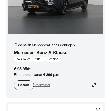
location_on
Wensink Mercedes-Benz Groningen
Mercedes-Benz
A-Klasse
74.414 km
2019
Benzine
€ 25.850
*
Financieren vanaf
€ 296
p/m
expand_content
Details
Krediettabel
favorite