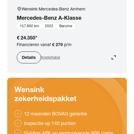
location_on
Wensink Mercedes-Benz Arnhem
Mercedes-Benz
A-Klasse
157.892 km
2022
Benzine
€ 24.350
*
Financieren vanaf
€ 279
p/m
expand_content
Details
Krediettabel
Wensink
zekerheidspakket
12 maanden BOVAG garantie
check
Inspectie op 140 punten
check
Geldige APK en eerstvolgende APK gratis
check