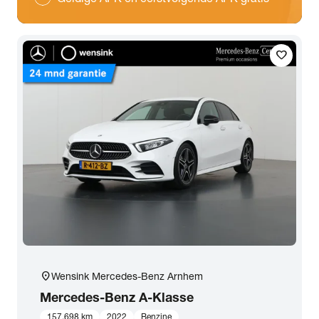
favorite
location_on
Wensink Mercedes-Benz Arnhem
Mercedes-Benz
A-Klasse
157.698 km
2022
Benzine