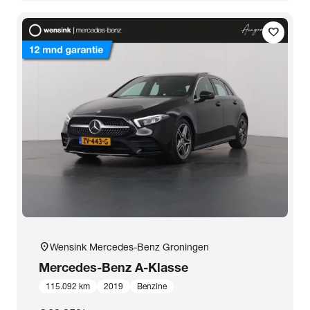
Transmissie
favorite
Opties
Carrosserie
Basiskleur
Aantal zitplaatsen
Aantal deuren
location_on
Wensink Mercedes-Benz Groningen
Mercedes-Benz
A-Klasse
Vestiging
115.092 km
2019
Benzine