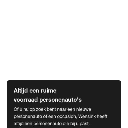
Elektrische Mercedes-Benz
Elektrische Occasions
Alles over elektrisch rijden
expand_more
Voorraad leasen
Private lease voorraad
Zakelijk lease voorraad
Occasion lease voorraad
Private Lease samenstellen
expand_more
Diensten
Expatriate Services & Diplomatic Sales
Altijd een ruime
voorraad personenauto's
Of u nu op zoek bent naar een nieuwe
personenauto óf een occasion, Wensink heeft
altijd een personenauto die bij u past.