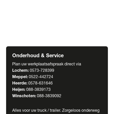
Welgro Bulkwagens
RMO Tankwagens
expand_more
Service
Serviceabonnementen
Verhuur
Wasstraat
Onderhoud & Service
Plan uw werkplaatsafspraak direct via
Lochem:
0573-728399
Meppel:
0522-442724
Heerde:
0578-631646
Heijen:
088-3839173
Winschoten:
088-3839092
Alles voor uw truck / trailer. Zorgeloos onderweg