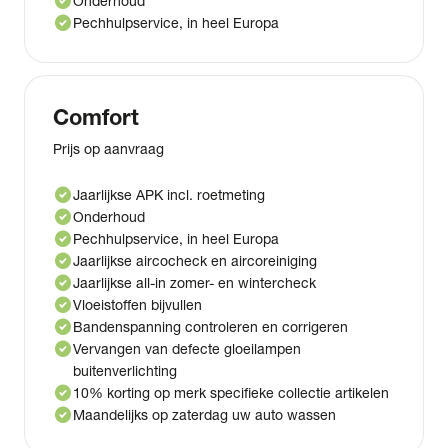
check_circle
Onderhoud
check_circle
Pechhulpservice, in heel Europa
Comfort
Prijs op aanvraag
check_circle
Jaarlijkse APK incl. roetmeting
check_circle
Onderhoud
check_circle
Pechhulpservice, in heel Europa
check_circle
Jaarlijkse aircocheck en aircoreiniging
check_circle
Jaarlijkse all-in zomer- en wintercheck
check_circle
Vloeistoffen bijvullen
check_circle
Bandenspanning controleren en corrigeren
check_circle
Vervangen van defecte gloeilampen
buitenverlichting
check_circle
10% korting op merk specifieke collectie artikelen
check_circle
Maandelijks op zaterdag uw auto wassen