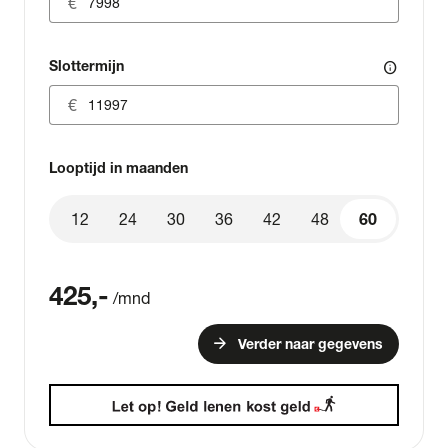
Slottermijn
info
Looptijd in maanden
12
24
30
36
42
48
60
60
425
,-
/mnd
arrow_forward
Verder naar gegevens