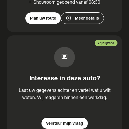
Showroom geopend vanaf 08:30
add_circle
Plan uw route
Meer details
Vrijblijvend
chat
Interesse in deze auto?
Laat uw gegevens achter en vertel wat u wilt
weten. Wij reageren binnen één werkdag.
Verstuur mijn vraag