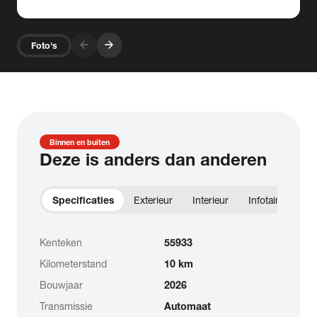
arrow_forward
arrow_forward
Foto's
Binnen en buiten
Deze is anders dan anderen
Specificaties
Exterieur
Interieur
Infotainment
Kenteken
55933
Kilometerstand
10 km
Bouwjaar
2026
Transmissie
Automaat