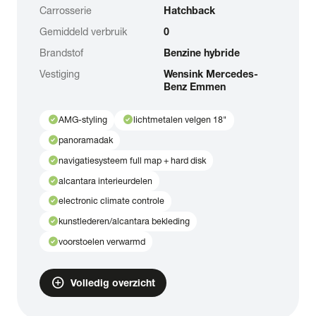
Carrosserie
Hatchback
Gemiddeld verbruik
0
Brandstof
Benzine hybride
Vestiging
Wensink Mercedes-
Benz Emmen
check_circle
check_circle
AMG-styling
lichtmetalen velgen 18"
check_circle
panoramadak
check_circle
navigatiesysteem full map + hard disk
check_circle
alcantara interieurdelen
check_circle
electronic climate controle
check_circle
kunstlederen/alcantara bekleding
check_circle
voorstoelen verwarmd
add_circle
Volledig overzicht