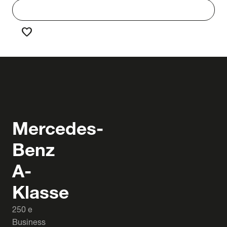
work
Werken bij Truck & Trailer
favorite
Favorieten
Mercedes-
Benz
A-
Klasse
250 e
Business