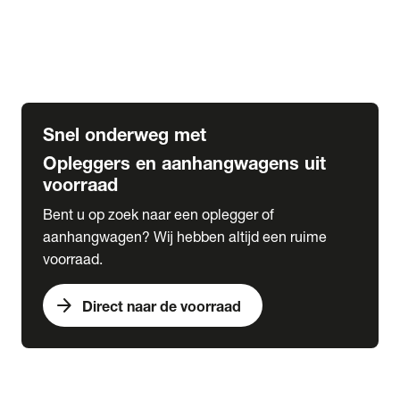
Opbouw Car Go-Box
Containerchassis
Oplegger chassis voor carrosserie bouw
BDF chassis
Snel onderweg met
Opleggers en aanhangwagens uit
voorraad
Bent u op zoek naar een oplegger of
aanhangwagen? Wij hebben altijd een ruime
voorraad.
arrow_forward
Direct naar de voorraad
expand_more
Lease
chevron_right
close