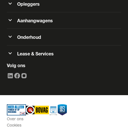
expand_more
Opleggers
expand_more
Aanhangwagens
expand_more
Onderhoud
expand_more
Lease & Services
Volg ons
Over ons
Cookies