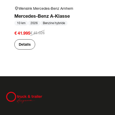
location_on
Wensink Mercedes-Benz Arnhem
Mercedes-Benz
A-Klasse
10 km
2026
Benzine hybride
€ 41.995
€ 45.026
Details