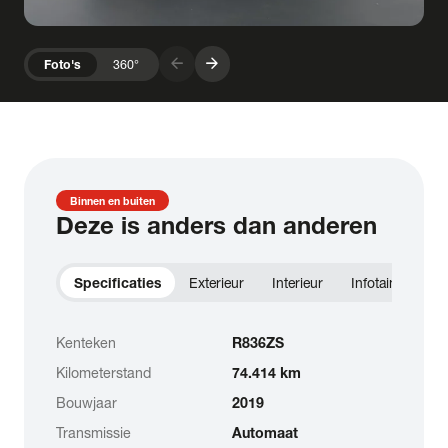
arrow_forward
arrow_forward
Foto's
360°
Binnen en buiten
Deze is anders dan anderen
Specificaties
Exterieur
Interieur
Infotainment
Kenteken
R836ZS
Kilometerstand
74.414 km
Bouwjaar
2019
Transmissie
Automaat