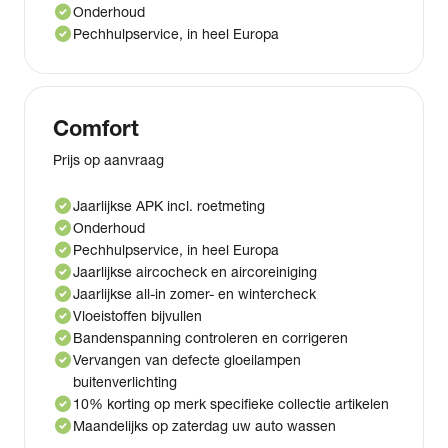
check_circle
Onderhoud
check_circle
Pechhulpservice, in heel Europa
Comfort
Prijs op aanvraag
check_circle
Jaarlijkse APK incl. roetmeting
check_circle
Onderhoud
check_circle
Pechhulpservice, in heel Europa
check_circle
Jaarlijkse aircocheck en aircoreiniging
check_circle
Jaarlijkse all-in zomer- en wintercheck
check_circle
Vloeistoffen bijvullen
check_circle
Bandenspanning controleren en corrigeren
check_circle
Vervangen van defecte gloeilampen
buitenverlichting
check_circle
10% korting op merk specifieke collectie artikelen
check_circle
Maandelijks op zaterdag uw auto wassen