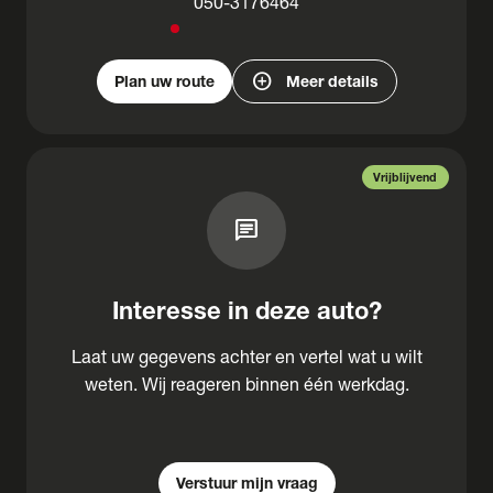
050-3176464
add_circle
Plan uw route
Meer details
Vrijblijvend
chat
Interesse in deze auto?
Laat uw gegevens achter en vertel wat u wilt
weten. Wij reageren binnen één werkdag.
Verstuur mijn vraag