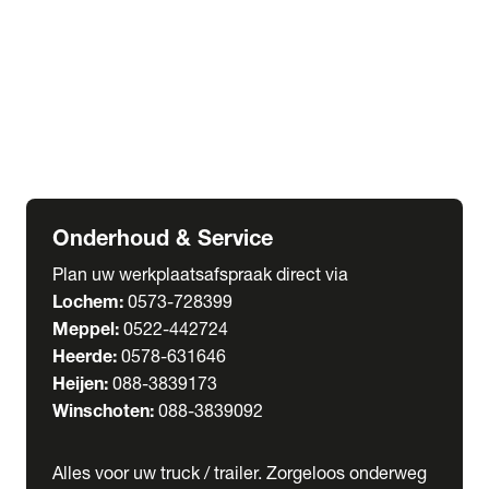
Welgro Bulkwagens
RMO Tankwagens
expand_more
Service
Serviceabonnementen
Verhuur
Wasstraat
Onderhoud & Service
Plan uw werkplaatsafspraak direct via
Lochem:
0573-728399
Meppel:
0522-442724
Heerde:
0578-631646
Heijen:
088-3839173
Winschoten:
088-3839092
Alles voor uw truck / trailer. Zorgeloos onderweg