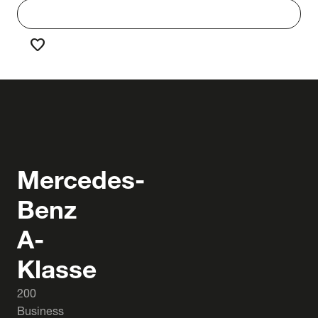
work
Werken bij Truck & Trailer
favorite
Favorieten
Mercedes-
Benz
A-
Klasse
200
Business