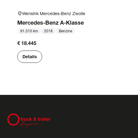
location_on
Wensink Mercedes-Benz Zwolle
Mercedes-Benz
A-Klasse
91.310 km
2018
Benzine
€ 18.445
Details