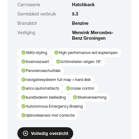
Carrosserie
Hatchback
Gemiddeld verbruik
5.3
Brandstof
Benzine
Vestiging
Wensink Mercedes-
Benz Groningen
check_circle
check_circle
AMG-styling
High-performance led-koplampen
check_circle
check_circle
Kosmoszwart
lichtmetalen velgen 18"
check_circle
Panoramaschuifdak
check_circle
navigatiesysteem full map + hard disk
check_circle
check_circle
airco (automatisch)
cruise control
check_circle
check_circle
kunstlederen bekleding
Stoelverwarming
check_circle
Autonomous Emergency Braking
check_circle
rijstrooksensor met correctie
add_circle
Volledig overzicht