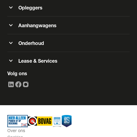
expand_more
Opleggers
expand_more
Aanhangwagens
expand_more
Onderhoud
expand_more
Lease & Services
Volg ons
Over ons