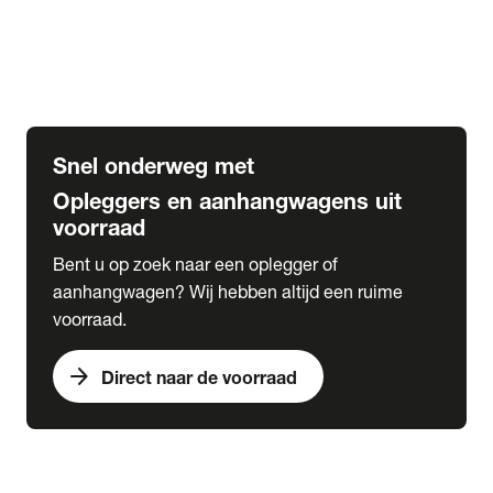
Opbouw Car Go-Box
Containerchassis
Oplegger chassis voor carrosserie bouw
BDF chassis
Snel onderweg met
Opleggers en aanhangwagens uit
voorraad
Bent u op zoek naar een oplegger of
aanhangwagen? Wij hebben altijd een ruime
voorraad.
arrow_forward
Direct naar de voorraad
expand_more
Lease
chevron_right
close