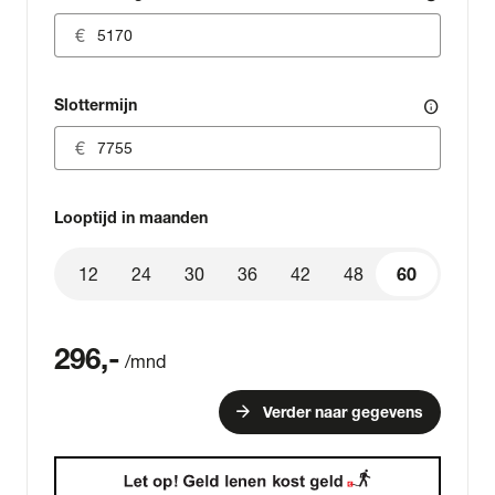
Slottermijn
info
Looptijd in maanden
12
24
30
36
42
48
60
60
296
,-
/mnd
arrow_forward
Verder naar gegevens