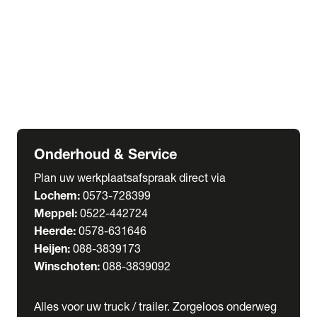
Welgro Bulkwagens
RMO Tankwagens
expand_more
Service
Serviceabonnementen
Verhuur
Wasstraat
Onderhoud & Service
Plan uw werkplaatsafspraak direct via
Lochem:
0573-728399
Meppel:
0522-442724
Heerde:
0578-631646
Heijen:
088-3839173
Winschoten:
088-3839092
Alles voor uw truck / trailer. Zorgeloos onderweg