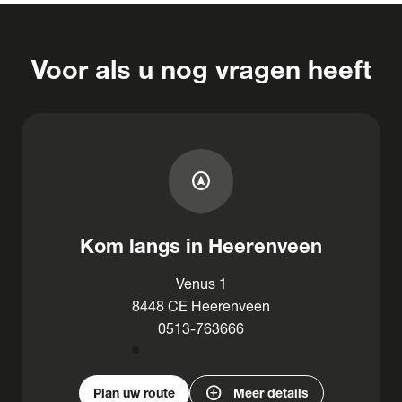
Voor als u nog vragen heeft
assistant_navigation
Kom langs in Heerenveen
Venus 1
8448 CE Heerenveen
0513-763666
add_circle
Plan uw route
Meer details