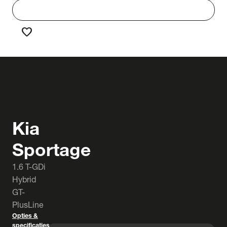
work
Werken bij Truck & Trailer
favorite
Favorieten
Kia
Sportage
1.6 T-GDi
Hybrid
GT-
PlusLine
Opties &
specificaties