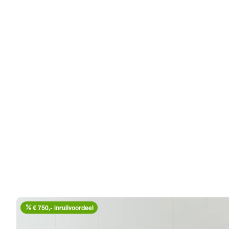
percent
€ 750,- inruilvoordeel