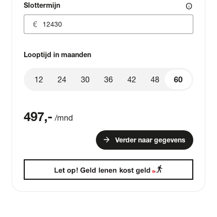
Slottermijn
info
Looptijd in maanden
12
24
30
36
42
48
60
60
497
,-
/mnd
arrow_forward
Verder naar gegevens