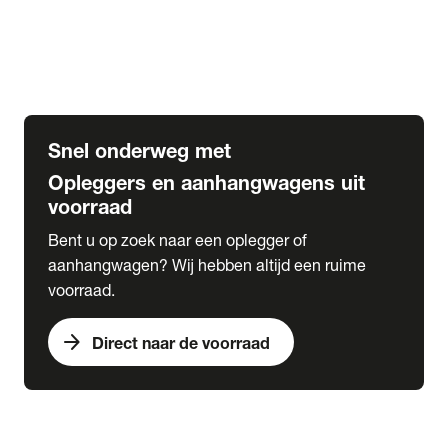
Opbouw Car Go-Box
Containerchassis
Oplegger chassis voor carrosserie bouw
BDF chassis
Snel onderweg met
Opleggers en aanhangwagens uit
voorraad
Bent u op zoek naar een oplegger of
aanhangwagen? Wij hebben altijd een ruime
voorraad.
arrow_forward
Direct naar de voorraad
expand_more
Lease
chevron_right
close