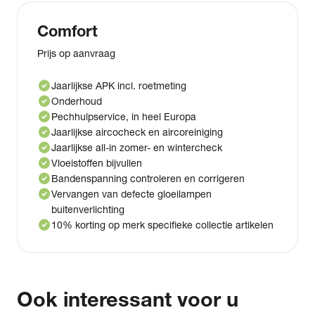
Comfort
Prijs op aanvraag
check_circle
Jaarlijkse APK incl. roetmeting
check_circle
Onderhoud
check_circle
Pechhulpservice, in heel Europa
check_circle
Jaarlijkse aircocheck en aircoreiniging
check_circle
Jaarlijkse all-in zomer- en wintercheck
check_circle
Vloeistoffen bijvullen
check_circle
Bandenspanning controleren en corrigeren
check_circle
Vervangen van defecte gloeilampen
buitenverlichting
check_circle
10% korting op merk specifieke collectie artikelen
Ook interessant voor u