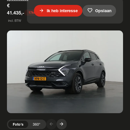
€
arrow_forward
favorite
Ik heb interesse
Opslaan
41.435,-
17
keer bekeken
incl. BTW
arrow_forward
arrow_forward
Foto's
360°