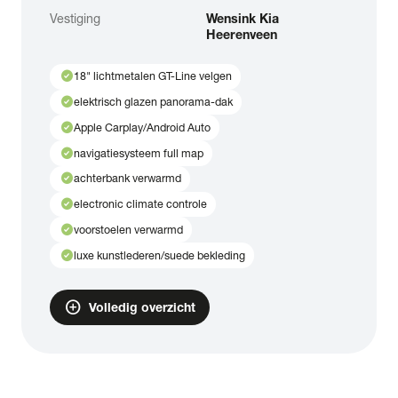
Vestiging
Wensink Kia
Heerenveen
check_circle
18" lichtmetalen GT-Line velgen
check_circle
elektrisch glazen panorama-dak
check_circle
Apple Carplay/Android Auto
check_circle
navigatiesysteem full map
check_circle
achterbank verwarmd
check_circle
electronic climate controle
check_circle
voorstoelen verwarmd
check_circle
luxe kunstlederen/suede bekleding
add_circle
Volledig overzicht