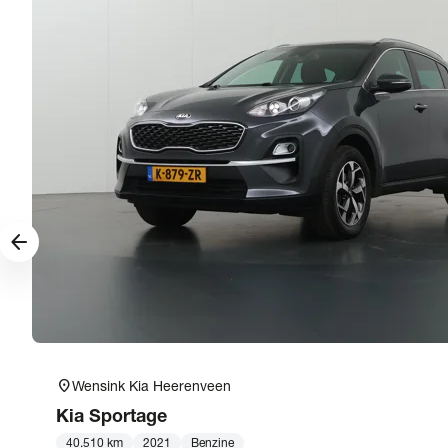
arrow_forward
location_on
Wensink Kia Heerenveen
Kia
Sportage
40.510 km
2021
Benzine