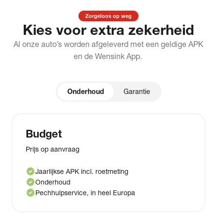
Zorgeloos op weg
Kies voor extra zekerheid
Al onze auto’s worden afgeleverd met een geldige APK
en de Wensink App.
Onderhoud
Garantie
Budget
Prijs op aanvraag
check_circle
Jaarlijkse APK incl. roetmeting
check_circle
Onderhoud
check_circle
Pechhulpservice, in heel Europa