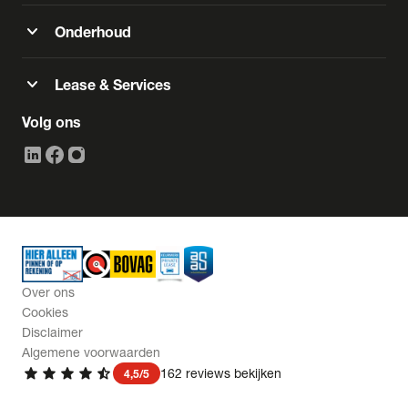
expand_more
Onderhoud
expand_more
Lease & Services
Volg ons
Over ons
Cookies
Disclaimer
Algemene voorwaarden
star
star
star
star
star_half
162 reviews bekijken
4,5/5