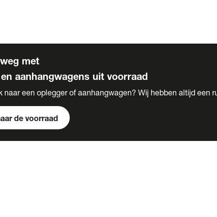
s
 voor carrosserie bouw
rweg met
 en aanhangwagens uit voorraad
k naar een oplegger of aanhangwagen? Wij hebben altijd een r
naar de voorraad
s
e