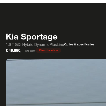
Kia Sportage
1.6 T-GDi Hybrid DynamicPlusLine
Opties & specificaties
€ 49.890,-
29
keer bekeken
incl. BTW