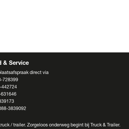
ens
s
enten
 & Service
laatsafspraak direct via
3-728399
-442724
-631646
839173
088-3839092
ruck / trailer. Zorgeloos onderweg begint bij Truck & Trailer.