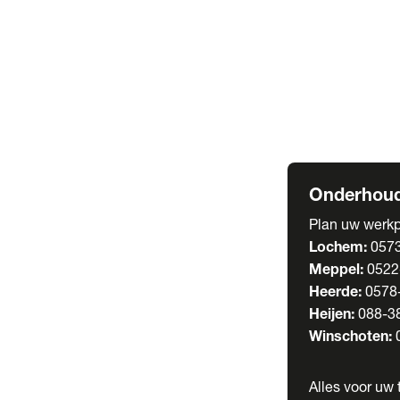
Welgro Bulkwag
RMO Tankwagen
Service
Serviceabonnem
Verhuur
Wasstraat
Onderhoud
Plan uw werkp
Lochem:
057
Meppel:
0522
Heerde:
0578
Heijen:
088-3
Winschoten:
Alles voor uw t