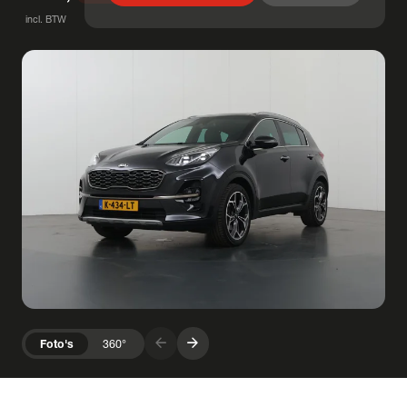
incl. BTW
arrow_forward
arrow_forward
Foto's
360°