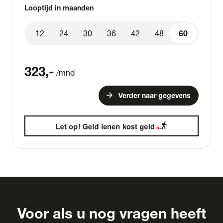
Looptijd in maanden
12
24
30
36
42
48
60
60
323
,-
/mnd
arrow_forward
Verder naar gegevens
Voor als u nog vragen heeft