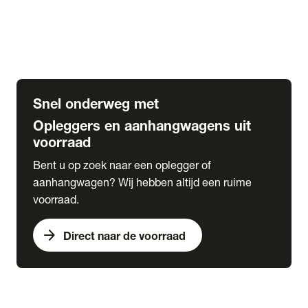
Opbouw Car Go-Box
Containerchassis
Oplegger chassis voor carrosserie bouw
BDF chassis
Snel onderweg met
Opleggers en aanhangwagens uit
voorraad
Bent u op zoek naar een oplegger of
aanhangwagen? Wij hebben altijd een ruime
voorraad.
arrow_forward
Direct naar de voorraad
expand_more
Lease
chevron_right
close