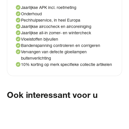
check_circle
Jaarlijkse APK incl. roetmeting
check_circle
Onderhoud
check_circle
Pechhulpservice, in heel Europa
check_circle
Jaarlijkse aircocheck en aircoreiniging
check_circle
Jaarlijkse all-in zomer- en wintercheck
check_circle
Vloeistoffen bijvullen
check_circle
Bandenspanning controleren en corrigeren
check_circle
Vervangen van defecte gloeilampen
buitenverlichting
check_circle
10% korting op merk specifieke collectie artikelen
Ook interessant voor u