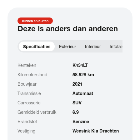
Binnen en buiten
Deze is anders dan anderen
Specificaties
Exterieur
Interieur
Infotainment
Kenteken
K434LT
Kilometerstand
58.528 km
Bouwjaar
2021
Transmissie
Automaat
Carrosserie
SUV
Gemiddeld verbruik
6.9
Brandstof
Benzine
Vestiging
Wensink Kia Drachten