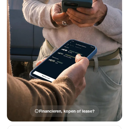
info
Financieren, kopen of lease?