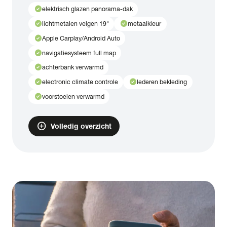
check_circle
elektrisch glazen panorama-dak
check_circle
check_circle
lichtmetalen velgen 19"
metaalkleur
check_circle
Apple Carplay/Android Auto
check_circle
navigatiesysteem full map
check_circle
achterbank verwarmd
check_circle
check_circle
electronic climate controle
lederen bekleding
check_circle
voorstoelen verwarmd
add_circle
Volledig overzicht