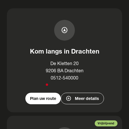
assistant_navigation
Kom langs in Drachten
De Kletten 20
9206 BA Drachten
0512-540000
add_circle
Plan uw route
Meer details
Vrijblijvend