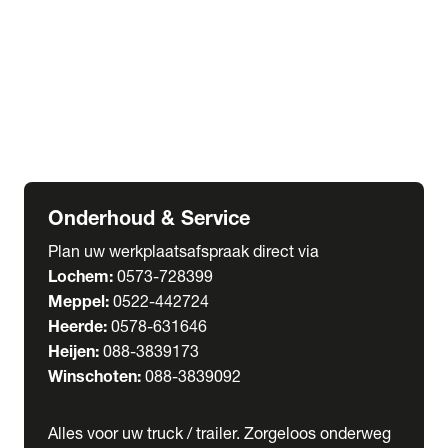
Welgro Bulkwagens
RMO Tankwagens
expand_more
Service
Serviceabonnementen
Verhuur
Wasstraat
Onderhoud & Service
Plan uw werkplaatsafspraak direct via
Lochem:
0573-728399
Meppel:
0522-442724
Heerde:
0578-631646
Heijen:
088-3839173
Winschoten:
088-3839092
Alles voor uw truck / trailer. Zorgeloos onderweg