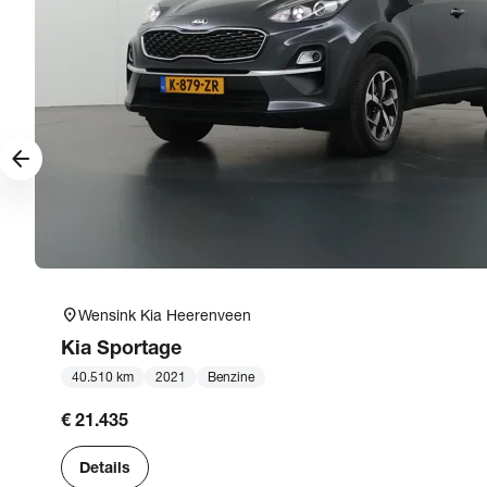
arrow_forward
location_on
Wensink Kia Heerenveen
Kia
Sportage
40.510 km
2021
Benzine
€ 21.435
Details