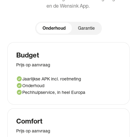
en de Wensink App.
Onderhoud
Garantie
Budget
Prijs op aanvraag
check_circle
Jaarlijkse APK incl. roetmeting
check_circle
Onderhoud
check_circle
Pechhulpservice, in heel Europa
Comfort
Prijs op aanvraag