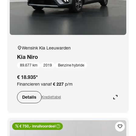
location_on
Wensink Kia Leeuwarden
Kia
Niro
89.677 km
2019
Benzine hybride
€ 18.935
*
Financieren vanaf
€ 227
p/m
expand_content
Details
Krediettabel
percent
help_outline
favorite
€ 750,- inruilvoordeel