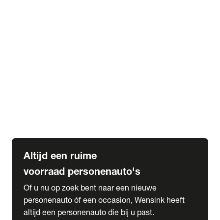
Elektrische Mercedes-Benz
Elektrische Occasions
Alles over elektrisch rijden
expand_more
Voorraad leasen
Private lease voorraad
Zakelijk lease voorraad
Occasion lease voorraad
Private Lease samenstellen
expand_more
Diensten
Expatriate Services & Diplomatic Sales
Altijd een ruime
voorraad personenauto's
Of u nu op zoek bent naar een nieuwe
personenauto óf een occasion, Wensink heeft
altijd een personenauto die bij u past.