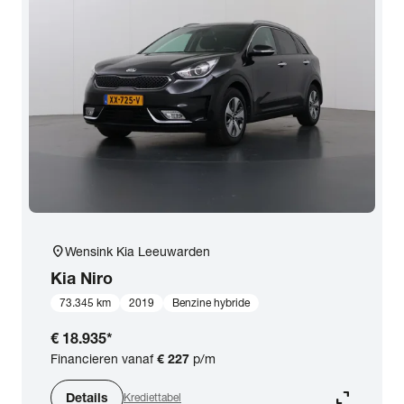
location_on
Wensink Kia Leeuwarden
Kia
Niro
73.345 km
2019
Benzine hybride
€ 18.935
*
Financieren vanaf
€ 227
p/m
expand_content
Details
Krediettabel