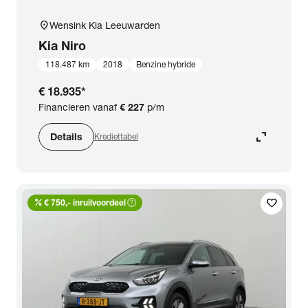
location_on
Wensink Kia Leeuwarden
Kia
Niro
118.487 km
2018
Benzine hybride
€ 18.935
*
Financieren vanaf
€ 227
p/m
expand_content
Details
Krediettabel
percent
help_outline
favorite
€ 750,- inruilvoordeel