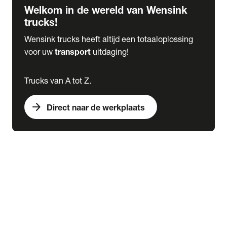
Welkom in de wereld van Wensink
trucks!
Wensink trucks heeft altijd een totaaloplossing
voor uw
transport
uitdaging!
Trucks van A tot Z.
arrow_forward
Direct naar de werkplaats
Lease
expand_more
Onderhoud
chevron_right
close
expand_more
Werkplaatsafspraak maken
Werkplaatsafspraak maken
Schade melden
expand_more
Onderhoud