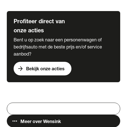
Lease & Services
Profiteer direct van
onze acties
Bent u op zoek naar een personenwagen of
bedrijfsauto met de beste prijs en/of service
aanbod?
arrow_forward
Bekijk onze acties
Vestigingen
Werken bij Wensink
search
Zoeken
more_horiz
Meer over Wensink