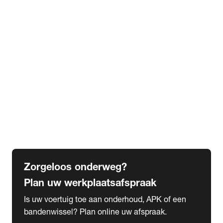
expand_more
Extra services
Beautykuur
Navigatie update
expand_more
Accessoires & onderdelen
Accessoires
Onderdelen
expand_more
Abonnementen
Alles over onze serviceabonnementen
Bandenhotel
expand_more
Schade melden
Meld hier je schade
Zorgeloos onderweg?
Plan uw werkplaatsafspraak
Is uw voertuig toe aan onderhoud, APK of een
bandenwissel? Plan online uw afspraak.