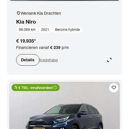
location_on
Wensink Kia Drachten
Kia
Niro
96.069 km
2021
Benzine hybride
€ 19.935
*
Financieren vanaf
€ 239
p/m
expand_content
Details
Krediettabel
percent
help_outline
favorite
€ 750,- inruilvoordeel