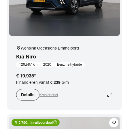
location_on
Wensink Occasions Emmeloord
Kia
Niro
120.587 km
2020
Benzine hybride
€ 19.935
*
Financieren vanaf
€ 239
p/m
expand_content
Details
Krediettabel
percent
help_outline
favorite
€ 750,- inruilvoordeel