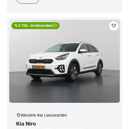
percent
help_outline
favorite
€ 750,- inruilvoordeel
location_on
Wensink Kia Leeuwarden
Kia
Niro