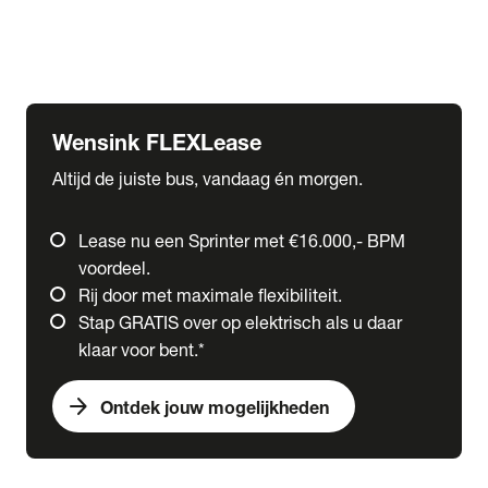
Ford
Fuso
Mercedes-Benz
Wensink FLEXLease
Altijd de juiste bus, vandaag én morgen.
Lease nu een Sprinter met €16.000,- BPM
voordeel.
Rij door met maximale flexibiliteit.
Stap GRATIS over op elektrisch als u daar
klaar voor bent.*
arrow_forward
Ontdek jouw mogelijkheden
expand_more
Trucks