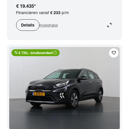
€ 19.435
*
Financieren vanaf
€ 233
p/m
expand_content
Details
Krediettabel
percent
help_outline
favorite
€ 750,- inruilvoordeel