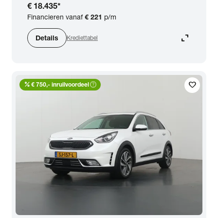
€ 18.435
*
Financieren vanaf
€ 221
p/m
expand_content
Details
Krediettabel
percent
help_outline
favorite
€ 750,- inruilvoordeel