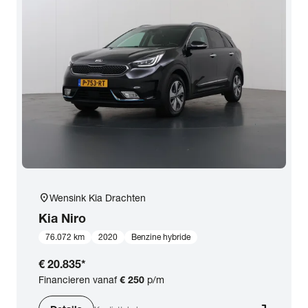
location_on
Wensink Kia Drachten
Kia
Niro
76.072 km
2020
Benzine hybride
€ 20.835
*
Financieren vanaf
€ 250
p/m