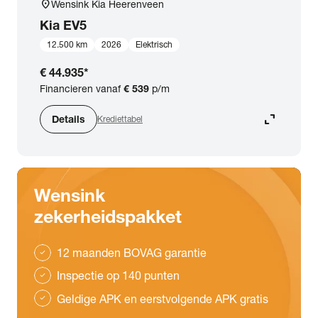
location_on
Wensink Kia Heerenveen
Kia
EV5
12.500 km
2026
Elektrisch
€ 44.935
*
Financieren vanaf
€ 539
p/m
expand_content
Details
Krediettabel
Wensink
zekerheidspakket
12 maanden BOVAG garantie
check
Inspectie op 140 punten
check
Geldige APK en eerstvolgende APK gratis
check