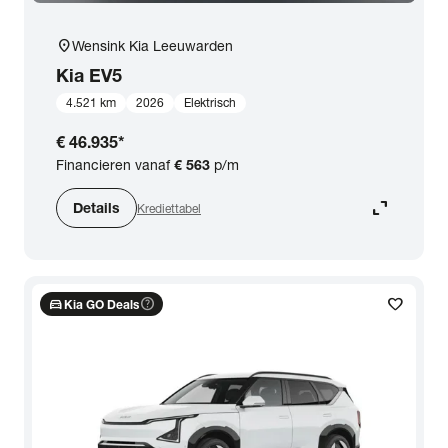
location_on
Wensink Kia Leeuwarden
Kia
EV5
4.521 km
2026
Elektrisch
€ 46.935
*
Financieren vanaf
€ 563
p/m
expand_content
Details
Krediettabel
directions_car
help_outline
favorite
Kia GO Deals