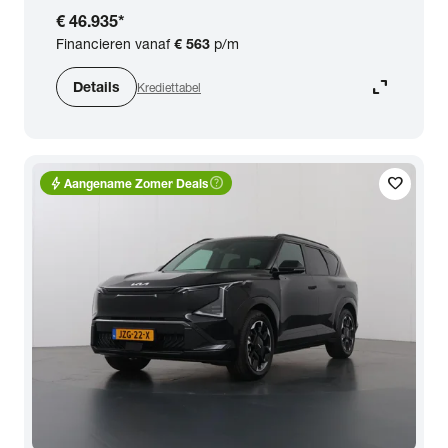
€ 46.935
*
Financieren vanaf
€ 563
p/m
expand_content
Details
Krediettabel
bolt
help_outline
favorite
Aangename Zomer Deals