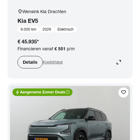
location_on
Wensink Kia Drachten
Kia
EV5
9.000 km
2026
Elektrisch
€ 45.935
*
Financieren vanaf
€ 551
p/m
expand_content
Details
Krediettabel
bolt
help_outline
favorite
Aangename Zomer Deals