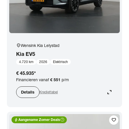
location_on
Wensink Kia Lelystad
Kia
EV5
4.720 km
2026
Elektrisch
€ 45.935
*
Financieren vanaf
€ 551
p/m
expand_content
Details
Krediettabel
bolt
help_outline
favorite
Aangename Zomer Deals