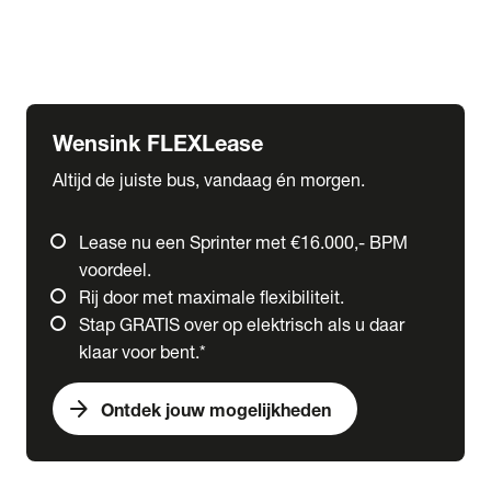
Ford
Fuso
Mercedes-Benz
Wensink FLEXLease
Altijd de juiste bus, vandaag én morgen.
Lease nu een Sprinter met €16.000,- BPM
voordeel.
Rij door met maximale flexibiliteit.
Stap GRATIS over op elektrisch als u daar
klaar voor bent.*
arrow_forward
Ontdek jouw mogelijkheden
expand_more
Trucks