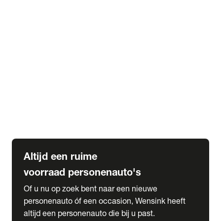
Elektrische Mercedes-Benz
Elektrische Occasions
Alles over elektrisch rijden
expand_more
Voorraad leasen
Private lease voorraad
Zakelijk lease voorraad
Occasion lease voorraad
Private Lease samenstellen
expand_more
Diensten
Expatriate Services & Diplomatic Sales
Altijd een ruime
voorraad personenauto's
Of u nu op zoek bent naar een nieuwe
personenauto óf een occasion, Wensink heeft
altijd een personenauto die bij u past.