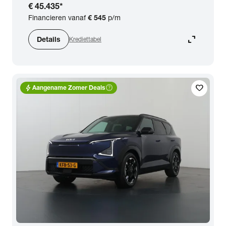
€ 45.435
*
Financieren vanaf
€ 545
p/m
expand_content
Details
Krediettabel
bolt
help_outline
favorite
Aangename Zomer Deals