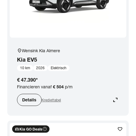
location_on
Wensink Kia Almere
Kia
EV5
10 km
2026
Elektrisch
€ 47.390
*
Financieren vanaf
€ 504
p/m
expand_content
Details
Krediettabel
directions_car
help_outline
favorite
Kia GO Deals