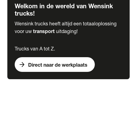
Welkom in de wereld van Wensink
trucks!
Wensink trucks heeft altijd een totaaloplossing
voor uw
transport
uitdaging!
Trucks van A tot Z.
arrow_forward
Direct naar de werkplaats
Lease
expand_more
Onderhoud
chevron_right
close
expand_more
Werkplaatsafspraak maken
Werkplaatsafspraak maken
Schade melden
expand_more
Onderhoud