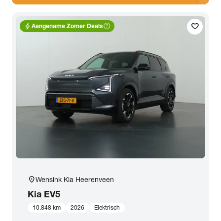
bolt
help_outline
favorite
Aangename Zomer Deals
location_on
Wensink Kia Heerenveen
Kia
EV5
10.848 km
2026
Elektrisch