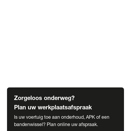
expand_more
Extra services
Beautykuur
Navigatie update
expand_more
Accessoires & onderdelen
Accessoires
Onderdelen
expand_more
Abonnementen
Alles over onze serviceabonnementen
Bandenhotel
expand_more
Schade melden
Meld hier je schade
Zorgeloos onderweg?
Plan uw werkplaatsafspraak
Is uw voertuig toe aan onderhoud, APK of een
bandenwissel? Plan online uw afspraak.