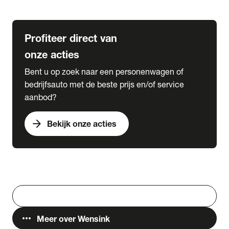
Lease & Services
Profiteer direct van
onze acties
Bent u op zoek naar een personenwagen of
bedrijfsauto met de beste prijs en/of service
aanbod?
arrow_forward
Bekijk onze acties
Vestigingen
Werken bij Wensink
search
Zoeken
more_horiz
Meer over Wensink