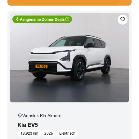
bolt
help_outline
favorite
Aangename Zomer Deals
location_on
Wensink Kia Almere
Kia
EV5
18.923 km
2025
Elektrisch