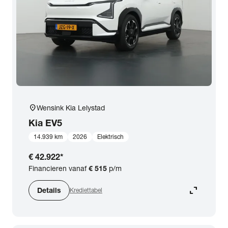
expand_more
BTW (aftrekbaar) / Marge (BTW niet aftrekbaar)
Merk & Model
close
Kia
Prijs
location_on
Wensink Kia Lelystad
Kilometerstand
Kia
EV5
14.939 km
2026
Elektrisch
Bouwjaar
€ 42.922
*
Financieren vanaf
€ 515
p/m
Staat van de auto
expand_content
Details
Krediettabel
Brandstof