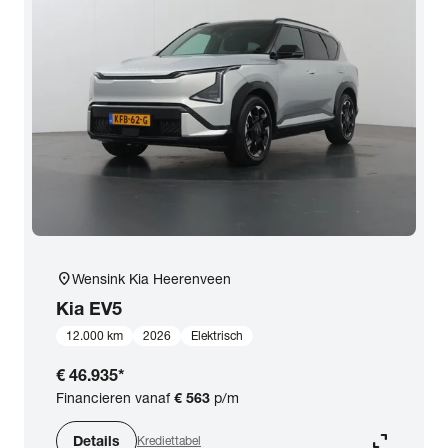
location_on
Wensink Kia Heerenveen
Kia
EV5
12.000 km
2026
Elektrisch
€ 46.935
*
Financieren vanaf
€ 563
p/m
expand_content
Details
Krediettabel