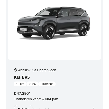
location_on
Wensink Kia Heerenveen
Kia
EV5
10 km
2026
Elektrisch
€ 47.390
*
Financieren vanaf
€ 504
p/m