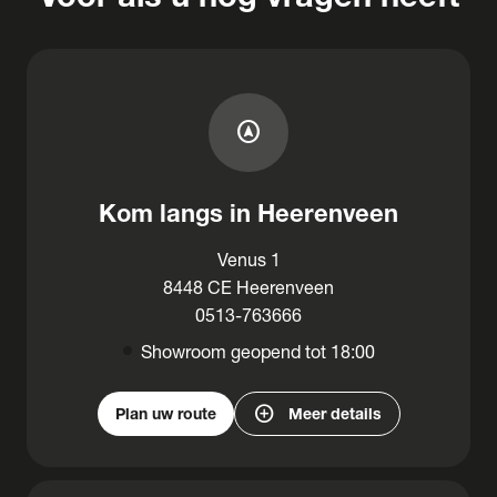
assistant_navigation
Kom langs in Heerenveen
Venus 1
8448 CE Heerenveen
0513-763666
Showroom geopend tot 18:00
add_circle
Plan uw route
Meer details