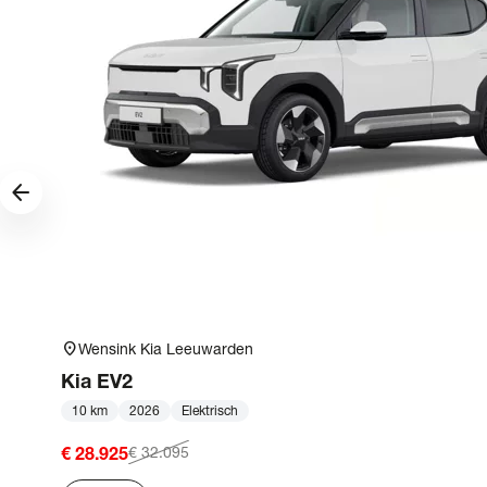
arrow_forward
location_on
Wensink Kia Leeuwarden
Kia
EV2
10 km
2026
Elektrisch
€ 28.925
€ 32.095