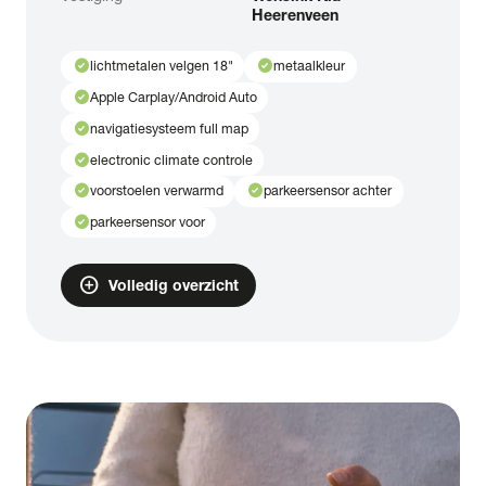
Heerenveen
check_circle
check_circle
lichtmetalen velgen 18"
metaalkleur
check_circle
Apple Carplay/Android Auto
check_circle
navigatiesysteem full map
check_circle
electronic climate controle
check_circle
check_circle
voorstoelen verwarmd
parkeersensor achter
check_circle
parkeersensor voor
add_circle
Volledig overzicht