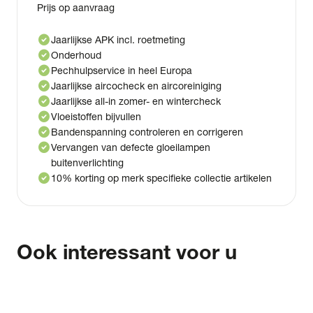
Prijs op aanvraag
check_circle
Jaarlijkse APK incl. roetmeting
check_circle
Onderhoud
check_circle
Pechhulpservice in heel Europa
check_circle
Jaarlijkse aircocheck en aircoreiniging
check_circle
Jaarlijkse all-in zomer- en wintercheck
check_circle
Vloeistoffen bijvullen
check_circle
Bandenspanning controleren en corrigeren
check_circle
Vervangen van defecte gloeilampen
buitenverlichting
check_circle
10% korting op merk specifieke collectie artikelen
Ook interessant voor u