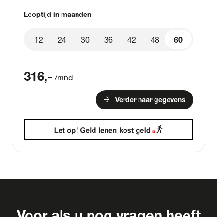
Looptijd in maanden
12
24
30
36
42
48
60
60
316
,-
/mnd
arrow_forward
Verder naar gegevens
Voor als u nog vragen heeft