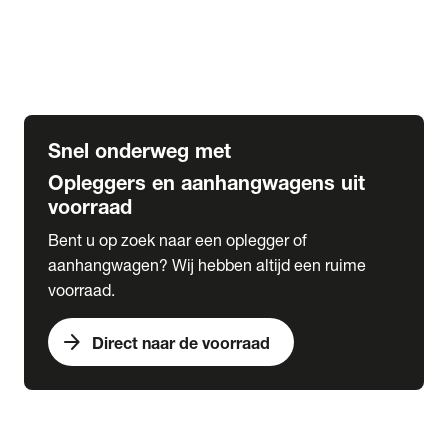
Opbouw Car Go-Box
Containerchassis
Oplegger chassis voor carrosserie bouw
BDF chassis
Snel onderweg met
Opleggers en aanhangwagens uit
voorraad
Bent u op zoek naar een oplegger of
aanhangwagen? Wij hebben altijd een ruime
voorraad.
arrow_forward
Direct naar de voorraad
expand_more
Lease
chevron_right
close