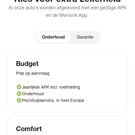
Al onze auto’s worden afgeleverd met een geldige APK
en de Wensink App.
Onderhoud
Garantie
Budget
Prijs op aanvraag
check_circle
Jaarlijkse APK incl. roetmeting
check_circle
Onderhoud
check_circle
Pechhulpservice, in heel Europa
Comfort