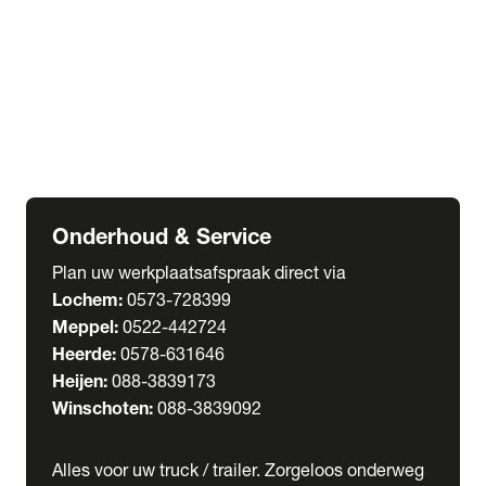
Welgro Bulkwagens
RMO Tankwagens
expand_more
Service
Serviceabonnementen
Verhuur
Wasstraat
Onderhoud & Service
Plan uw werkplaatsafspraak direct via
Lochem:
0573-728399
Meppel:
0522-442724
Heerde:
0578-631646
Heijen:
088-3839173
Winschoten:
088-3839092
Alles voor uw truck / trailer. Zorgeloos onderweg