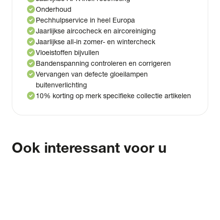
check_circle
Onderhoud
check_circle
Pechhulpservice in heel Europa
check_circle
Jaarlijkse aircocheck en aircoreiniging
check_circle
Jaarlijkse all-in zomer- en wintercheck
check_circle
Vloeistoffen bijvullen
check_circle
Bandenspanning controleren en corrigeren
check_circle
Vervangen van defecte gloeilampen
buitenverlichting
check_circle
10% korting op merk specifieke collectie artikelen
Ook interessant voor u