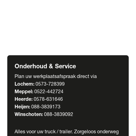
Welgro Bulkwagens
RMO Tankwagens
expand_more
Service
Serviceabonnementen
Verhuur
Wasstraat
Onderhoud & Service
Plan uw werkplaatsafspraak direct via
Lochem:
0573-728399
Meppel:
0522-442724
Heerde:
0578-631646
Heijen:
088-3839173
Winschoten:
088-3839092
Alles voor uw truck / trailer. Zorgeloos onderweg