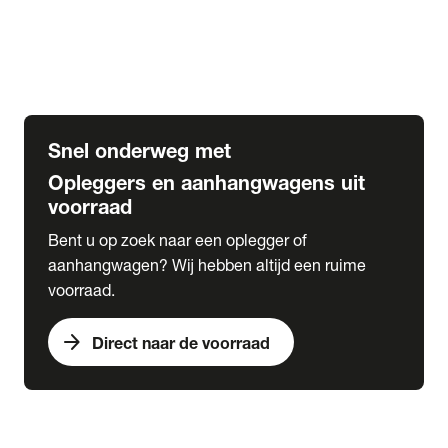
Opbouw Car Go-Box
Containerchassis
Oplegger chassis voor carrosserie bouw
BDF chassis
Snel onderweg met
Opleggers en aanhangwagens uit
voorraad
Bent u op zoek naar een oplegger of
aanhangwagen? Wij hebben altijd een ruime
voorraad.
arrow_forward
Direct naar de voorraad
expand_more
Lease
chevron_right
close