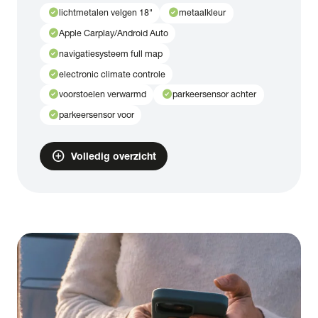
check_circle
check_circle
lichtmetalen velgen 18"
metaalkleur
check_circle
Apple Carplay/Android Auto
check_circle
navigatiesysteem full map
check_circle
electronic climate controle
check_circle
check_circle
voorstoelen verwarmd
parkeersensor achter
check_circle
parkeersensor voor
add_circle
Volledig overzicht