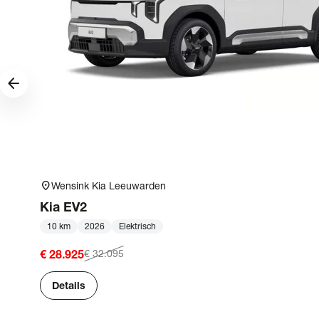
arrow_forward
location_on
Wensink Kia Leeuwarden
Kia
EV2
10 km
2026
Elektrisch
€ 28.925
€ 32.095
Details