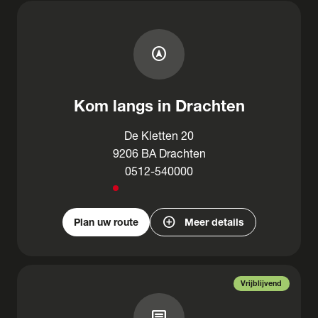
assistant_navigation
Kom langs in Drachten
De Kletten 20
9206 BA Drachten
0512-540000
add_circle
Plan uw route
Meer details
Vrijblijvend