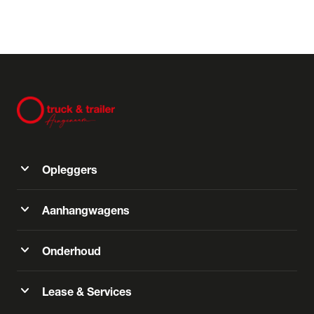
expand_more
Opleggers
expand_more
Aanhangwagens
expand_more
Onderhoud
expand_more
Lease & Services