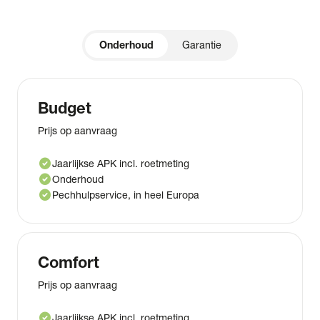
Onderhoud
Garantie
Budget
Prijs op aanvraag
check_circle
Jaarlijkse APK incl. roetmeting
check_circle
Onderhoud
check_circle
Pechhulpservice, in heel Europa
Comfort
Prijs op aanvraag
check_circle
Jaarlijkse APK incl. roetmeting