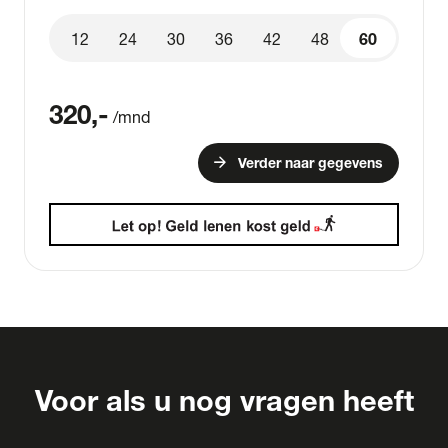
12
24
30
36
42
48
60
60
320
,-
/mnd
arrow_forward
Verder naar gegevens
Voor als u nog vragen heeft