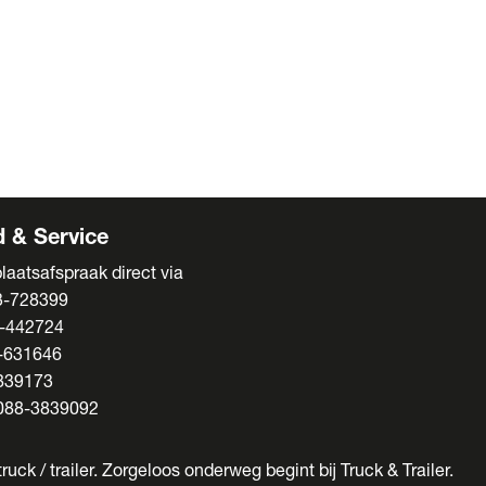
ens
s
enten
 & Service
laatsafspraak direct via
3-728399
-442724
-631646
839173
088-3839092
ruck / trailer. Zorgeloos onderweg begint bij Truck & Trailer.