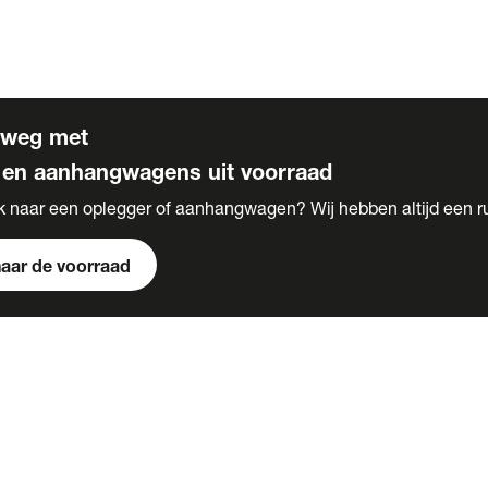
s
 voor carrosserie bouw
rweg met
 en aanhangwagens uit voorraad
k naar een oplegger of aanhangwagen? Wij hebben altijd een r
naar de voorraad
s
e