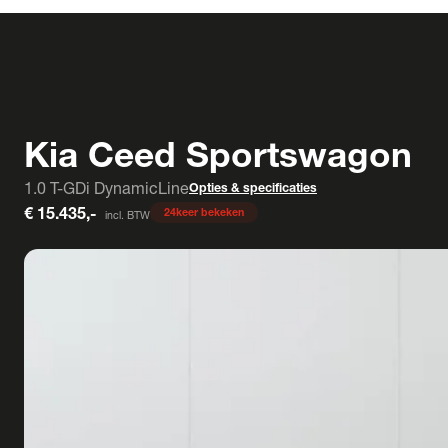
Kia Ceed Sportswagon
1.0 T-GDi DynamicLine
Opties & specificaties
€ 15.435,-
24
keer bekeken
incl. BTW