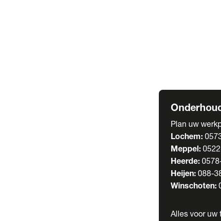
Welgro Bulkwag
RMO Tankwagen
Service
Serviceabonnem
Verhuur
Wasstraat
Onderhoud
Plan uw werkp
Lochem:
057
Meppel:
0522
Heerde:
0578
Heijen:
088-3
Winschoten:
Alles voor uw t