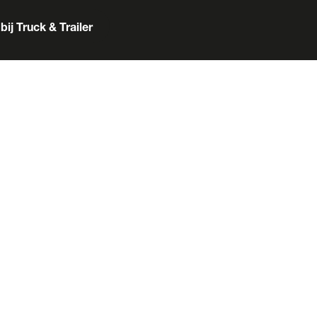
bij Truck & Trailer
er
Box