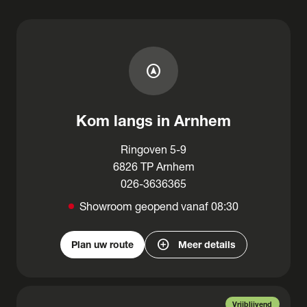
assistant_navigation
Kom langs in Arnhem
Ringoven 5-9
6826 TP Arnhem
026-3636365
Showroom geopend vanaf 08:30
add_circle
Plan uw route
Meer details
Vrijblijvend