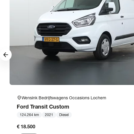
arrow_forward
location_on
Wensink Bedrijfswagens Occasions Lochem
Ford
Transit Custom
124.264 km
2021
Diesel
€ 18.500