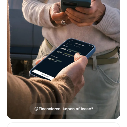
info
Financieren, kopen of lease?