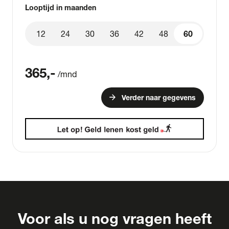
Looptijd in maanden
12
24
30
36
42
48
60
60
365
,-
/mnd
arrow_forward
Verder naar gegevens
Voor als u nog vragen heeft