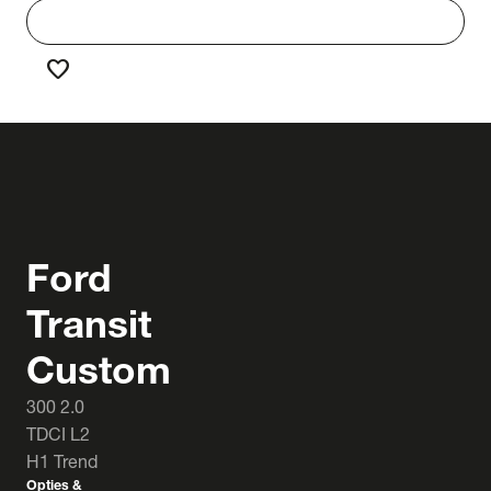
work
Werken bij Truck & Trailer
favorite
Favorieten
Ford
Transit
Custom
300 2.0
TDCI L2
H1 Trend
Opties &