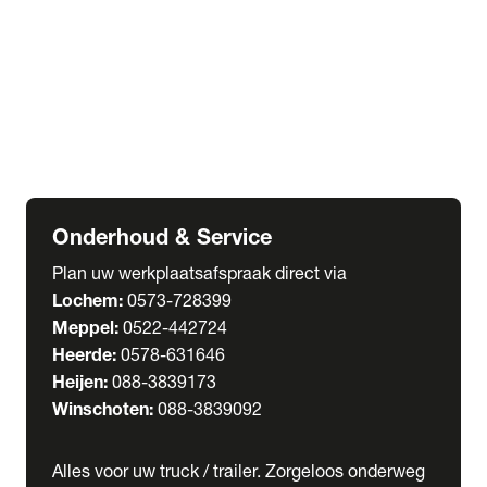
Welgro Bulkwagens
RMO Tankwagens
expand_more
Service
Serviceabonnementen
Verhuur
Wasstraat
Onderhoud & Service
Plan uw werkplaatsafspraak direct via
Lochem:
0573-728399
Meppel:
0522-442724
Heerde:
0578-631646
Heijen:
088-3839173
Winschoten:
088-3839092
Alles voor uw truck / trailer. Zorgeloos onderweg