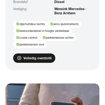
Brandstof
Diesel
Vestiging
Wensink Mercedes-
Benz Arnhem
check_circle
check_circle
zijschuifdeur rechts
airco (automatisch)
check_circle
bestuurdersstoel in hoogte verstelbaar
check_circle
check_circle
cruise control
parkeersensor achter
check_circle
parkeersensor voor
add_circle
Volledig overzicht