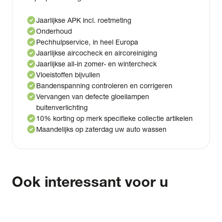
check_circle
Jaarlijkse APK incl. roetmeting
check_circle
Onderhoud
check_circle
Pechhulpservice, in heel Europa
check_circle
Jaarlijkse aircocheck en aircoreiniging
check_circle
Jaarlijkse all-in zomer- en wintercheck
check_circle
Vloeistoffen bijvullen
check_circle
Bandenspanning controleren en corrigeren
check_circle
Vervangen van defecte gloeilampen
buitenverlichting
check_circle
10% korting op merk specifieke collectie artikelen
check_circle
Maandelijks op zaterdag uw auto wassen
Ook interessant voor u