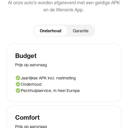
Al onze auto’s worden afgeleverd met een geldige APK
en de Wensink App.
Onderhoud
Garantie
Budget
Prijs op aanvraag
check_circle
Jaarlijkse APK incl. roetmeting
check_circle
Onderhoud
check_circle
Pechhulpservice, in heel Europa
Comfort
Prijs op aanvraag