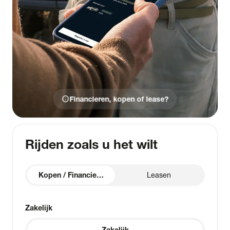
info
Financieren, kopen of lease?
Rijden zoals u het wilt
Kopen / Financieren
Leasen
Zakelijk
Zakelijk