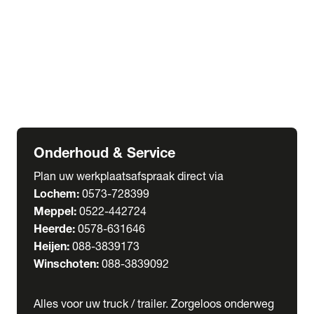
Welgro Bulkwagens
RMO Tankwagens
expand_more
Service
Serviceabonnementen
Verhuur
Wasstraat
Onderhoud & Service
Plan uw werkplaatsafspraak direct via
Lochem:
0573-728399
Meppel:
0522-442724
Heerde:
0578-631646
Heijen:
088-3839173
Winschoten:
088-3839092
Alles voor uw truck / trailer. Zorgeloos onderweg