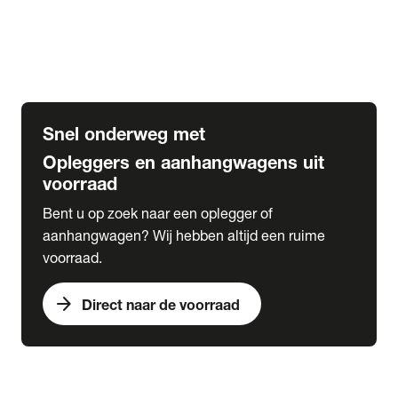
Opbouw Car Go-Box
Containerchassis
Oplegger chassis voor carrosserie bouw
BDF chassis
Snel onderweg met
Opleggers en aanhangwagens uit
voorraad
Bent u op zoek naar een oplegger of
aanhangwagen? Wij hebben altijd een ruime
voorraad.
arrow_forward
Direct naar de voorraad
expand_more
Lease
chevron_right
close