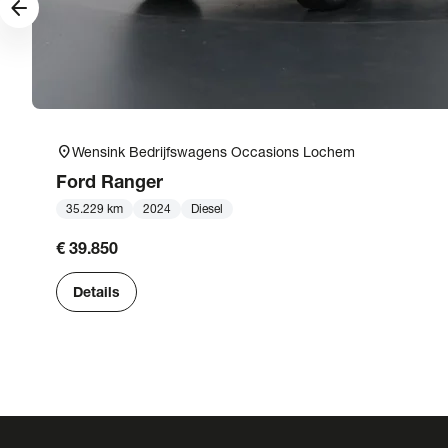
arrow_forward
location_on
Wensink Bedrijfswagens Occasions Lochem
Ford
Ranger
35.229 km
2024
Diesel
€ 39.850
Details