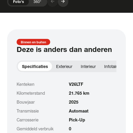
arrow_forward
arrow_forward
Foto's
360°
Binnen en buiten
Deze is anders dan anderen
Specificaties
Exterieur
Interieur
Infotainment
Kenteken
V26LTF
Kilometerstand
21.765 km
Bouwjaar
2025
Transmissie
Automaat
Carrosserie
Pick-Up
Gemiddeld verbruik
0