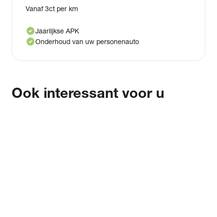
Vanaf 3ct per km
check_circle
Jaarlijkse APK
check_circle
Onderhoud van uw personenauto
Ook interessant voor u