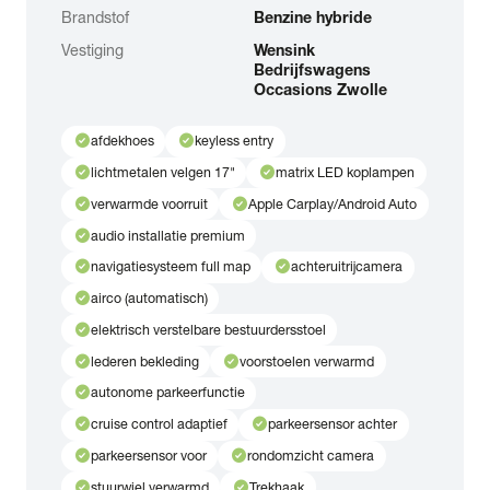
Brandstof
Benzine hybride
Vestiging
Wensink
Bedrijfswagens
Occasions Zwolle
check_circle
check_circle
afdekhoes
keyless entry
check_circle
check_circle
lichtmetalen velgen 17"
matrix LED koplampen
check_circle
check_circle
verwarmde voorruit
Apple Carplay/Android Auto
check_circle
audio installatie premium
check_circle
check_circle
navigatiesysteem full map
achteruitrijcamera
check_circle
airco (automatisch)
check_circle
elektrisch verstelbare bestuurdersstoel
check_circle
check_circle
lederen bekleding
voorstoelen verwarmd
check_circle
autonome parkeerfunctie
check_circle
check_circle
cruise control adaptief
parkeersensor achter
check_circle
check_circle
parkeersensor voor
rondomzicht camera
check_circle
check_circle
stuurwiel verwarmd
Trekhaak