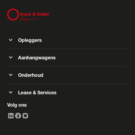
expand_more
Opleggers
expand_more
Aanhangwagens
expand_more
Onderhoud
expand_more
Lease & Services
Volg ons