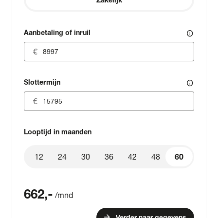
Aanbetaling of inruil
info
Slottermijn
info
Looptijd in maanden
12
24
30
36
42
48
60
60
662
,-
/mnd
arrow_forward
Verder naar gegevens