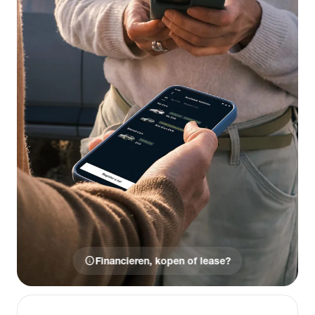
info
Financieren, kopen of lease?