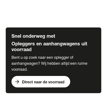
Opbouw Car Go-Box
Containerchassis
Oplegger chassis voor carrosserie bouw
BDF chassis
Snel onderweg met
Opleggers en aanhangwagens uit
voorraad
Bent u op zoek naar een oplegger of
aanhangwagen? Wij hebben altijd een ruime
voorraad.
arrow_forward
Direct naar de voorraad
expand_more
Lease
chevron_right
close