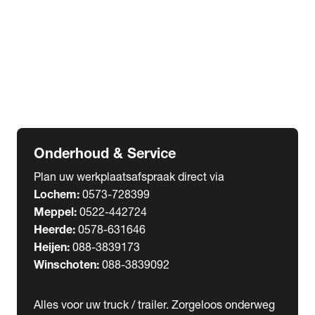
Welgro Bulkwagens
RMO Tankwagens
expand_more
Service
Serviceabonnementen
Verhuur
Wasstraat
Onderhoud & Service
Plan uw werkplaatsafspraak direct via
Lochem:
0573-728399
Meppel:
0522-442724
Heerde:
0578-631646
Heijen:
088-3839173
Winschoten:
088-3839092
Alles voor uw truck / trailer. Zorgeloos onderweg