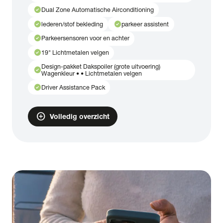
check_circle
Dual Zone Automatische Airconditioning
check_circle
check_circle
lederen/stof bekleding
parkeer assistent
check_circle
Parkeersensoren voor en achter
check_circle
19" Lichtmetalen velgen
Design-pakket Dakspoiler (grote uitvoering)
check_circle
Wagenkleur • • Lichtmetalen velgen
check_circle
Driver Assistance Pack
add_circle
Volledig overzicht