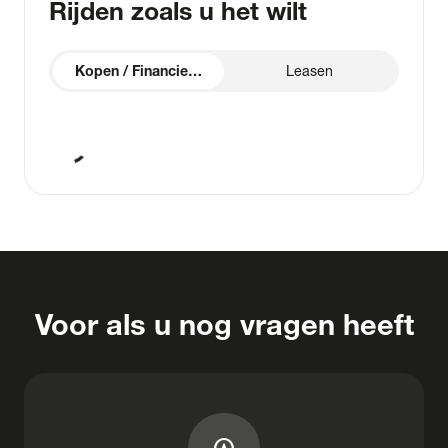
Rijden zoals u het wilt
Kopen / Financieren
Leasen
Particulier of zakelijk
Particulier
Zakelijk
Aanbetaling of inruil
info
Slottermijn
info