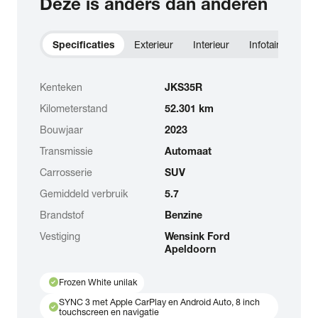
Deze is anders dan anderen
Specificaties
Exterieur
Interieur
Infotainment
Kenteken
JKS35R
Kilometerstand
52.301 km
Bouwjaar
2023
Transmissie
Automaat
Carrosserie
SUV
Gemiddeld verbruik
5.7
Brandstof
Benzine
Vestiging
Wensink Ford
Apeldoorn
check_circle
Frozen White unilak
SYNC 3 met Apple CarPlay en Android Auto, 8 inch
check_circle
touchscreen en navigatie