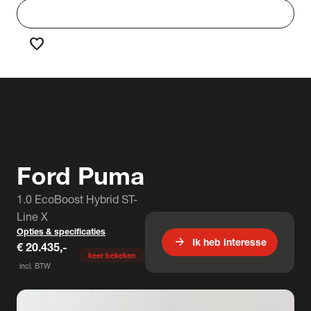
work
Werken bij Truck & Trailer
favorite
Favorieten
Ford Puma
1.0 EcoBoost Hybrid ST-
Line X
Opties & specificaties
arrow_forward
Ik heb interesse
€ 20.435,-
keer bekeken
incl. BTW