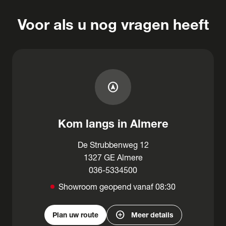
Voor als u nog vragen heeft
assistant_navigation
Kom langs in Almere
De Strubbenweg 12
1327 GE Almere
036-5334500
Showroom geopend vanaf 08:30
add_circle
Plan uw route
Meer details