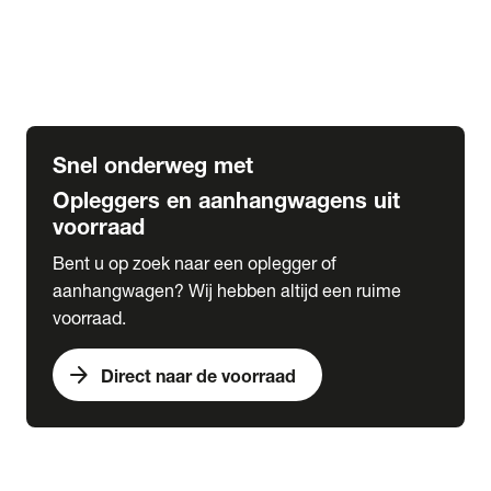
Opbouw Car Go-Box
Containerchassis
Oplegger chassis voor carrosserie bouw
BDF chassis
Snel onderweg met
Opleggers en aanhangwagens uit
voorraad
Bent u op zoek naar een oplegger of
aanhangwagen? Wij hebben altijd een ruime
voorraad.
arrow_forward
Direct naar de voorraad
expand_more
Lease
chevron_right
close