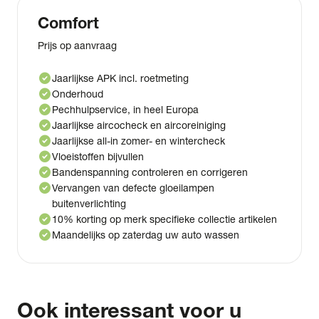
Comfort
Prijs op aanvraag
check_circle
Jaarlijkse APK incl. roetmeting
check_circle
Onderhoud
check_circle
Pechhulpservice, in heel Europa
check_circle
Jaarlijkse aircocheck en aircoreiniging
check_circle
Jaarlijkse all-in zomer- en wintercheck
check_circle
Vloeistoffen bijvullen
check_circle
Bandenspanning controleren en corrigeren
check_circle
Vervangen van defecte gloeilampen
buitenverlichting
check_circle
10% korting op merk specifieke collectie artikelen
check_circle
Maandelijks op zaterdag uw auto wassen
Ook interessant voor u