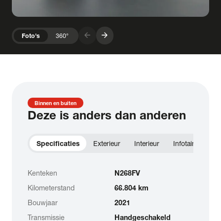
arrow_forward
arrow_forward
Foto's
360°
Binnen en buiten
Deze is anders dan anderen
Specificaties
Exterieur
Interieur
Infotainment
Kenteken
N268FV
Kilometerstand
66.804 km
Bouwjaar
2021
Transmissie
Handgeschakeld