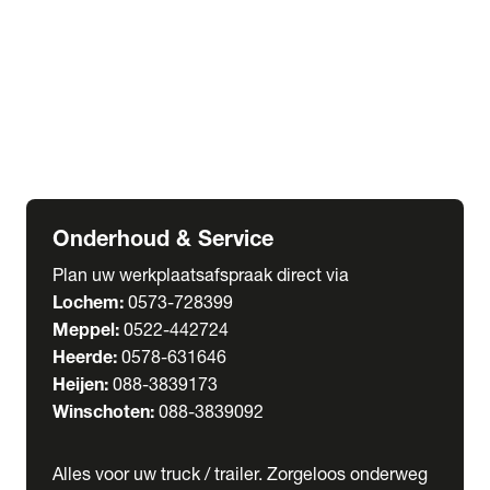
Welgro Bulkwagens
RMO Tankwagens
expand_more
Service
Serviceabonnementen
Verhuur
Wasstraat
Onderhoud & Service
Plan uw werkplaatsafspraak direct via
Lochem:
0573-728399
Meppel:
0522-442724
Heerde:
0578-631646
Heijen:
088-3839173
Winschoten:
088-3839092
Alles voor uw truck / trailer. Zorgeloos onderweg