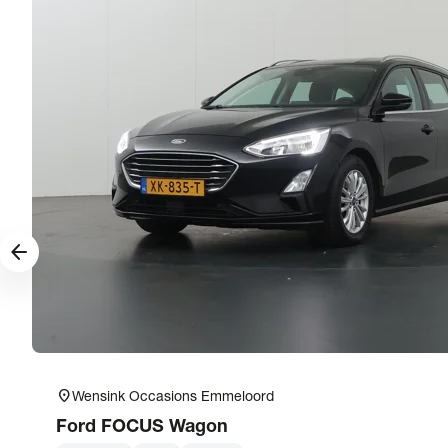
arrow_forward
location_on
Wensink Occasions Emmeloord
Ford
FOCUS Wagon