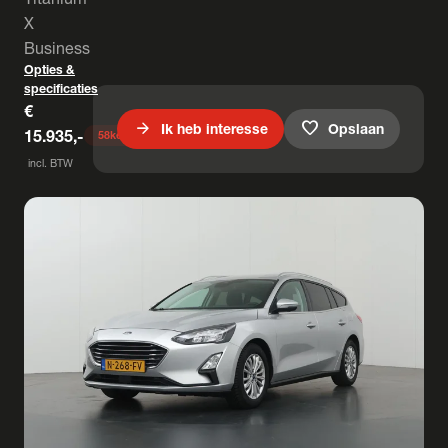
X
Business
Opties &
specificaties
€
arrow_forward
favorite
Ik heb interesse
Opslaan
15.935,-
58
keer bekeken
incl. BTW