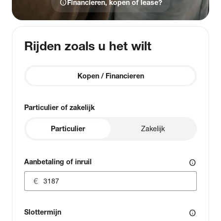
info
Financieren, kopen of lease?
Rijden zoals u het wilt
Kopen / Financieren
Particulier of zakelijk
Particulier
Zakelijk
Aanbetaling of inruil
info
Slottermijn
info