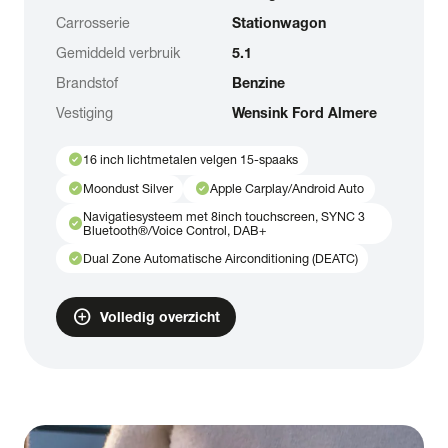
Carrosserie
Stationwagon
Gemiddeld verbruik
5.1
Brandstof
Benzine
Vestiging
Wensink Ford Almere
check_circle
16 inch lichtmetalen velgen 15-spaaks
check_circle
check_circle
Moondust Silver
Apple Carplay/Android Auto
Navigatiesysteem met 8inch touchscreen, SYNC 3
check_circle
Bluetooth®/Voice Control, DAB+
check_circle
Dual Zone Automatische Airconditioning (DEATC)
add_circle
Volledig overzicht