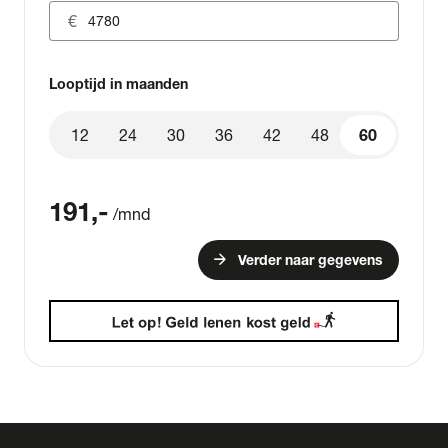
Looptijd in maanden
12
24
30
36
42
48
60
60
191
,-
/mnd
arrow_forward
Verder naar gegevens