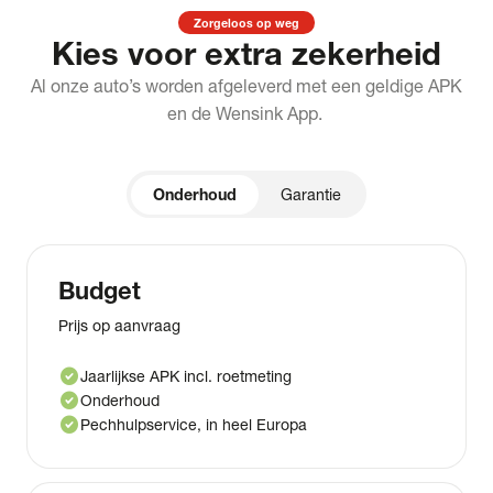
Zorgeloos op weg
Kies voor extra zekerheid
Al onze auto’s worden afgeleverd met een geldige APK
en de Wensink App.
Onderhoud
Garantie
Budget
Prijs op aanvraag
check_circle
Jaarlijkse APK incl. roetmeting
check_circle
Onderhoud
check_circle
Pechhulpservice, in heel Europa