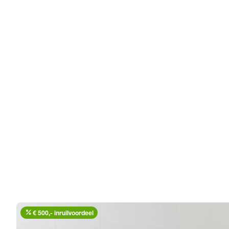
percent
€ 500,- inruilvoordeel