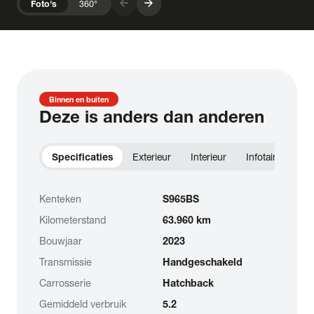
arrow_forward
arrow_forward
Foto's
360°
Binnen en buiten
Deze is anders dan anderen
Specificaties
Exterieur
Interieur
Infotainment
Kenteken
S965BS
Kilometerstand
63.960 km
Bouwjaar
2023
Transmissie
Handgeschakeld
Carrosserie
Hatchback
Gemiddeld verbruik
5.2