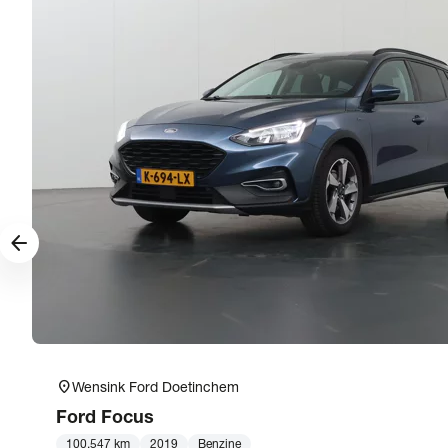
arrow_forward
location_on
Wensink Ford Doetinchem
Ford
Focus
100.547 km
2019
Benzine