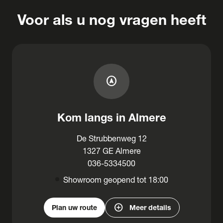
Voor als u nog vragen heeft
assistant_navigation
Kom langs in Almere
De Strubbenweg 12
1327 GE Almere
036-5334500
Showroom geopend tot 18:00
add_circle
Plan uw route
Meer details