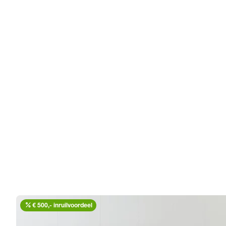
percent
€ 500,- inruilvoordeel