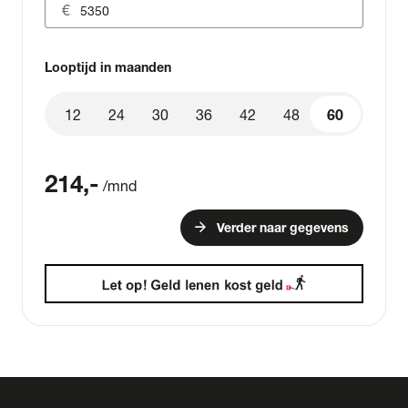
Looptijd in maanden
12
24
30
36
42
48
60
60
214
,-
/mnd
arrow_forward
Verder naar gegevens