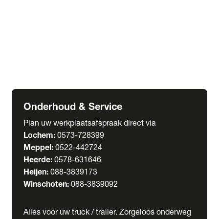
Welgro Bulkwagens
RMO Tankwagens
expand_more
Service
Serviceabonnementen
Verhuur
Wasstraat
Onderhoud & Service
Plan uw werkplaatsafspraak direct via
Lochem:
0573-728399
Meppel:
0522-442724
Heerde:
0578-631646
Heijen:
088-3839173
Winschoten:
088-3839092
Alles voor uw truck / trailer. Zorgeloos onderweg