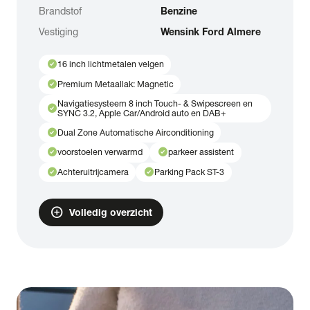
Brandstof
Benzine
Vestiging
Wensink Ford Almere
check_circle
16 inch lichtmetalen velgen
check_circle
Premium Metaallak: Magnetic
Navigatiesysteem 8 inch Touch- & Swipescreen en
check_circle
SYNC 3.2, Apple Car/Android auto en DAB+
check_circle
Dual Zone Automatische Airconditioning
check_circle
check_circle
voorstoelen verwarmd
parkeer assistent
check_circle
check_circle
Achteruitrijcamera
Parking Pack ST-3
add_circle
Volledig overzicht