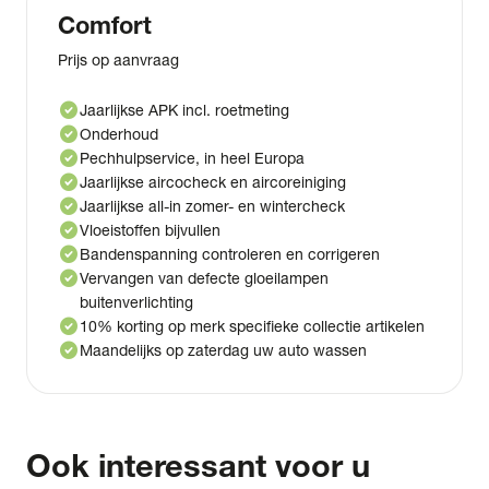
Comfort
Prijs op aanvraag
check_circle
Jaarlijkse APK incl. roetmeting
check_circle
Onderhoud
check_circle
Pechhulpservice, in heel Europa
check_circle
Jaarlijkse aircocheck en aircoreiniging
check_circle
Jaarlijkse all-in zomer- en wintercheck
check_circle
Vloeistoffen bijvullen
check_circle
Bandenspanning controleren en corrigeren
check_circle
Vervangen van defecte gloeilampen
buitenverlichting
check_circle
10% korting op merk specifieke collectie artikelen
check_circle
Maandelijks op zaterdag uw auto wassen
Ook interessant voor u