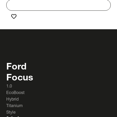
work
Werken bij Truck & Trailer
favorite
Favorieten
Ford
Focus
1.0
EcoBoost
Hybrid
Titanium
Style