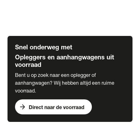
Opbouw Car Go-Box
Containerchassis
Oplegger chassis voor carrosserie bouw
BDF chassis
Snel onderweg met
Opleggers en aanhangwagens uit
voorraad
Bent u op zoek naar een oplegger of
aanhangwagen? Wij hebben altijd een ruime
voorraad.
arrow_forward
Direct naar de voorraad
expand_more
Lease
chevron_right
close