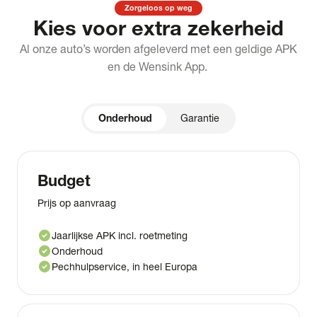
Zorgeloos op weg
Kies voor extra zekerheid
Al onze auto’s worden afgeleverd met een geldige APK
en de Wensink App.
Onderhoud
Garantie
Budget
Prijs op aanvraag
check_circle
Jaarlijkse APK incl. roetmeting
check_circle
Onderhoud
check_circle
Pechhulpservice, in heel Europa