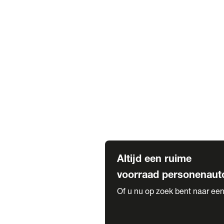
Elektrische Mercedes-Benz
Elektrische Occasions
Alles over elektrisch rijden
Voorraad leasen
Private lease voorraad
Zakelijk lease voorraad
Occasion lease voorraad
Private Lease samenstellen
Diensten
Expatriate Services & Diplomatic
Altijd een ruime
voorraad personenaut
Of u nu op zoek bent naar een