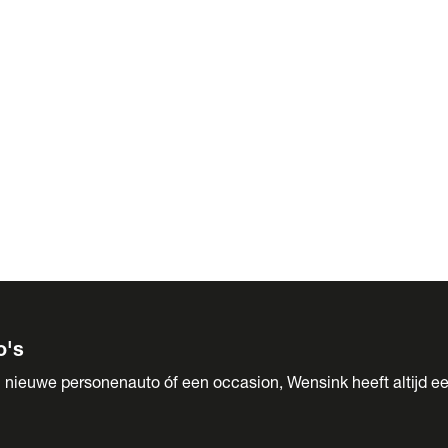
 Sales
o's
 nieuwe personenauto óf een occasion, Wensink heeft altijd ee