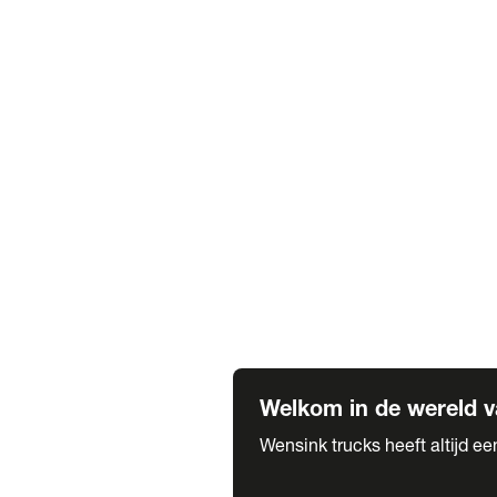
Truck verhuur
Service & onderhoud
APK
Onze labels & partners
Truck & Trailer
Trias Trailers
Spuiterij B. de Wilde
Carrosseriewerk Van de Weijer
Fleetcraft
A1 Automotive
Vestigingen
Bekijk alle vestigingen
Welkom in de wereld v
Wensink trucks heeft altijd e