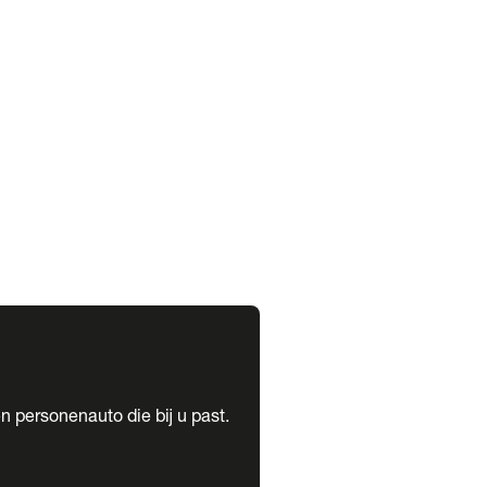
expand_more
expand_more
n personenauto die bij u past.