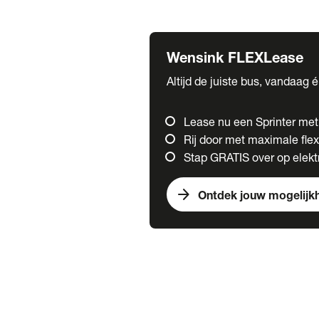
Fuso
Mercedes-Benz
Wensink FLEXLease
Altijd de juiste bus, vandaag 
Lease nu een Sprinter me
Rij door met maximale flexi
Stap GRATIS over op elektr
arrow_forward
Ontdek jouw mogelijk
Trucks
chevron_right
close
Onze merken
Mercedes Benz Trucks