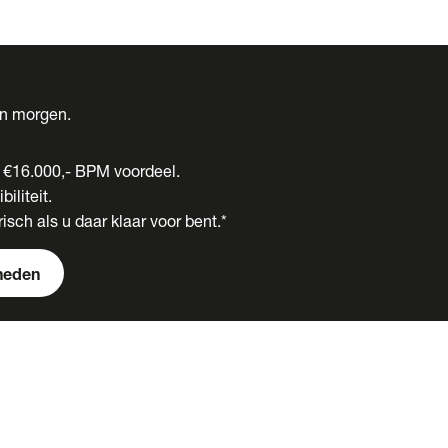
én morgen.
t €16.000,- BPM voordeel.
biliteit.
isch als u daar klaar voor bent.*
heden