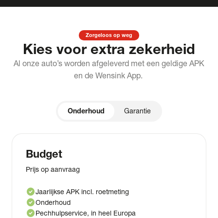
Zorgeloos op weg
Kies voor extra zekerheid
Al onze auto’s worden afgeleverd met een geldige APK
en de Wensink App.
Onderhoud
Garantie
Budget
Prijs op aanvraag
check_circle
Jaarlijkse APK incl. roetmeting
check_circle
Onderhoud
check_circle
Pechhulpservice, in heel Europa