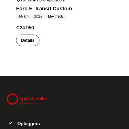
Ford
E-Transit Custom
55 km
2025
Elektrisch
€ 34.950
Details
expand_more
Opleggers