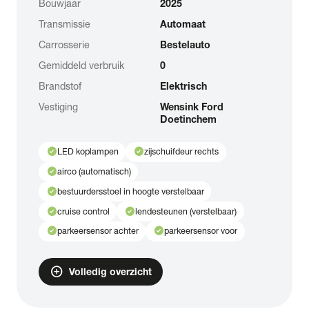
Bouwjaar
2025
Transmissie
Automaat
Carrosserie
Bestelauto
Gemiddeld verbruik
0
Brandstof
Elektrisch
Vestiging
Wensink Ford
Doetinchem
check_circle
check_circle
LED koplampen
zijschuifdeur rechts
check_circle
airco (automatisch)
check_circle
bestuurdersstoel in hoogte verstelbaar
check_circle
check_circle
cruise control
lendesteunen (verstelbaar)
check_circle
check_circle
parkeersensor achter
parkeersensor voor
add_circle
Volledig overzicht