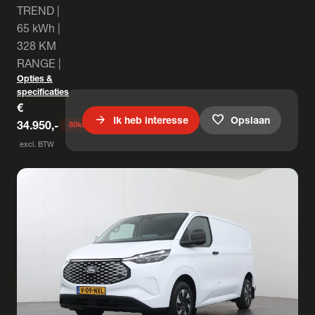
TREND |
65 kWh |
328 KM
RANGE |
Opties &
specificaties
€
arrow_forward
favorite
Ik heb interesse
Opslaan
34.950,-
80
keer bekeken
excl. BTW