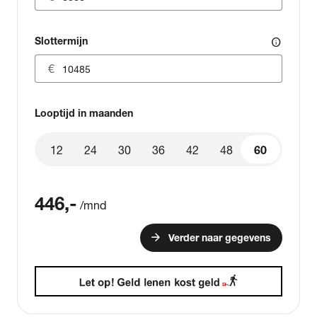
Slottermijn
info
Looptijd in maanden
12
24
30
36
42
48
60
60
446
,-
/mnd
arrow_forward
Verder naar gegevens