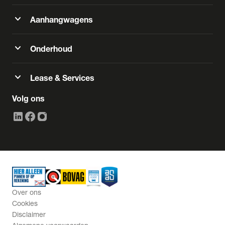
expand_more
Aanhangwagens
expand_more
Onderhoud
expand_more
Lease & Services
Volg ons
Over ons
Cookies
Disclaimer