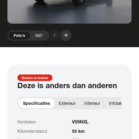
arrow_forward
arrow_forward
Foto's
360°
Binnen en buiten
Deze is anders dan anderen
Specificaties
Exterieur
Interieur
Infotainment
Kenteken
V09NXL
Kilometerstand
55 km