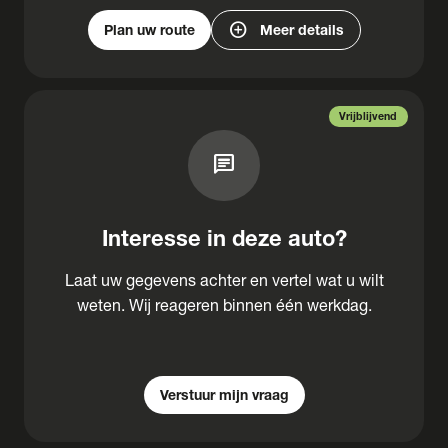
add_circle
Plan uw route
Meer details
Vrijblijvend
chat
Interesse in deze auto?
Laat uw gegevens achter en vertel wat u wilt
weten. Wij reageren binnen één werkdag.
Verstuur mijn vraag