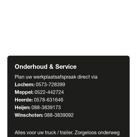
Welgro Bulkwagens
RMO Tankwagens
expand_more
Service
Serviceabonnementen
Verhuur
Wasstraat
Onderhoud & Service
Plan uw werkplaatsafspraak direct via
Lochem:
0573-728399
Meppel:
0522-442724
Heerde:
0578-631646
Heijen:
088-3839173
Winschoten:
088-3839092
Alles voor uw truck / trailer. Zorgeloos onderweg