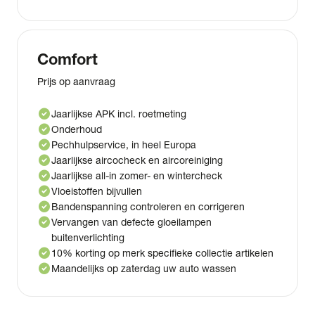
Comfort
Prijs op aanvraag
check_circle
Jaarlijkse APK incl. roetmeting
check_circle
Onderhoud
check_circle
Pechhulpservice, in heel Europa
check_circle
Jaarlijkse aircocheck en aircoreiniging
check_circle
Jaarlijkse all-in zomer- en wintercheck
check_circle
Vloeistoffen bijvullen
check_circle
Bandenspanning controleren en corrigeren
check_circle
Vervangen van defecte gloeilampen
buitenverlichting
check_circle
10% korting op merk specifieke collectie artikelen
check_circle
Maandelijks op zaterdag uw auto wassen