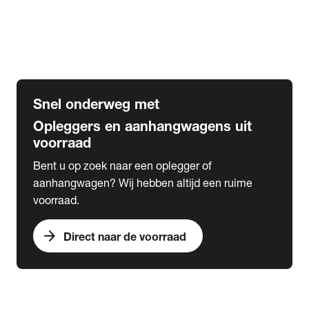
Opbouw Car Go-Box
Containerchassis
Oplegger chassis voor carrosserie bouw
BDF chassis
Snel onderweg met
Opleggers en aanhangwagens uit
voorraad
Bent u op zoek naar een oplegger of
aanhangwagen? Wij hebben altijd een ruime
voorraad.
arrow_forward
Direct naar de voorraad
expand_more
Lease
chevron_right
close