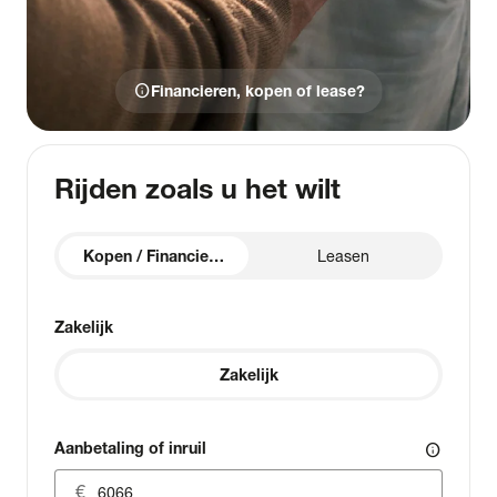
info
Financieren, kopen of lease?
Rijden zoals u het wilt
Kopen / Financieren
Leasen
Zakelijk
Zakelijk
Aanbetaling of inruil
info