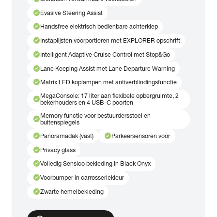
check_circle
Evasive Steering Assist
check_circle
Handsfree elektrisch bedienbare achterklep
check_circle
Instaplijsten voorportieren met EXPLORER opschrift
check_circle
Intelligent Adaptive Cruise Control met Stop&Go
check_circle
Lane Keeping Assist met Lane Departure Warning
check_circle
Matrix LED koplampen met antiverblindingsfunctie
MegaConsole: 17 liter aan flexibele opbergruimte, 2
check_circle
bekerhouders en 4 USB-C poorten
Memory functie voor bestuurdersstoel en
check_circle
buitenspiegels
check_circle
check_circle
Panoramadak (vast)
Parkeersensoren voor
check_circle
Privacy glass
check_circle
Volledig Sensico bekleding in Black Onyx
check_circle
Voorbumper in carrosseriekleur
check_circle
Zwarte hemelbekleding