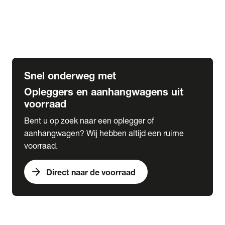
Opbouw Car Go-Box
Containerchassis
Oplegger chassis voor carrosserie bouw
BDF chassis
Snel onderweg met
Opleggers en aanhangwagens uit
voorraad
Bent u op zoek naar een oplegger of
aanhangwagen? Wij hebben altijd een ruime
voorraad.
arrow_forward
Direct naar de voorraad
expand_more
Lease
chevron_right
close