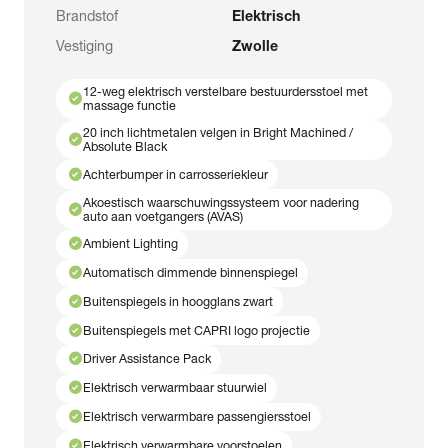
Brandstof
Elektrisch
Vestiging
Zwolle
12-weg elektrisch verstelbare bestuurdersstoel met
check_circle
massage functie
20 inch lichtmetalen velgen in Bright Machined /
check_circle
Absolute Black
check_circle
Achterbumper in carrosseriekleur
Akoestisch waarschuwingssysteem voor nadering
check_circle
auto aan voetgangers (AVAS)
check_circle
Ambient Lighting
check_circle
Automatisch dimmende binnenspiegel
check_circle
Buitenspiegels in hoogglans zwart
check_circle
Buitenspiegels met CAPRI logo projectie
check_circle
Driver Assistance Pack
check_circle
Elektrisch verwarmbaar stuurwiel
check_circle
Elektrisch verwarmbare passengiersstoel
check_circle
Elektrisch verwarmbare voorstoelen