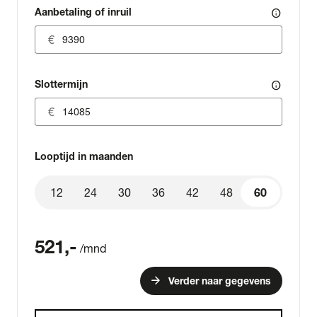
Aanbetaling of inruil
info
Slottermijn
info
Looptijd in maanden
12
24
30
36
42
48
60
60
521
,-
/mnd
arrow_forward
Verder naar gegevens