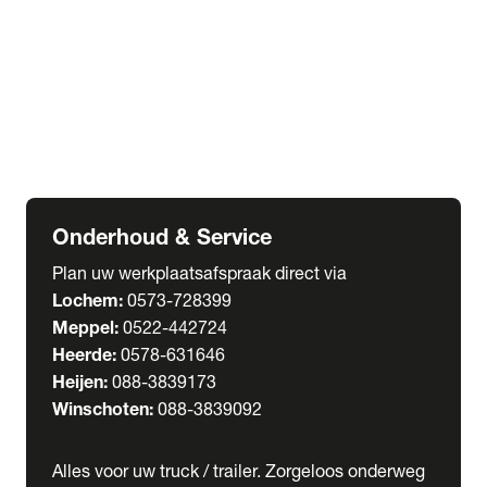
Welgro Bulkwagens
RMO Tankwagens
expand_more
Service
Serviceabonnementen
Verhuur
Wasstraat
Onderhoud & Service
Plan uw werkplaatsafspraak direct via
Lochem:
0573-728399
Meppel:
0522-442724
Heerde:
0578-631646
Heijen:
088-3839173
Winschoten:
088-3839092
Alles voor uw truck / trailer. Zorgeloos onderweg