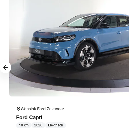
arrow_forward
location_on
Wensink Ford Zevenaar
Ford
Capri
10 km
2026
Elektrisch