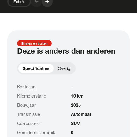
arrow_forward
arrow_forward
Foto's
Binnen en buiten
Deze is anders dan anderen
Specificaties
Overig
Kenteken
-
Kilometerstand
10 km
Bouwjaar
2025
Transmissie
Automaat
Carrosserie
SUV
Gemiddeld verbruik
0