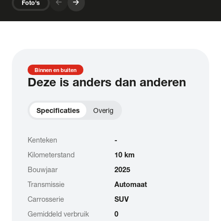
arrow_forward
arrow_forward
Foto's
Binnen en buiten
Deze is anders dan anderen
Specificaties
Overig
Kenteken
-
Kilometerstand
10 km
Bouwjaar
2025
Transmissie
Automaat
Carrosserie
SUV
Gemiddeld verbruik
0