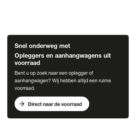
Opbouw Car Go-Box
Containerchassis
Oplegger chassis voor carrosserie bouw
BDF chassis
Snel onderweg met
Opleggers en aanhangwagens uit
voorraad
Bent u op zoek naar een oplegger of
aanhangwagen? Wij hebben altijd een ruime
voorraad.
arrow_forward
Direct naar de voorraad
expand_more
Lease
chevron_right
close