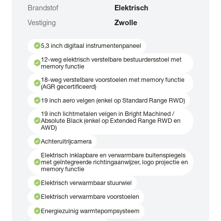
Brandstof
Elektrisch
Vestiging
Zwolle
check_circle
5,3 inch digitaal instrumentenpaneel
12-weg elektrisch verstelbare bestuurdersstoel met
check_circle
memory functie
18-weg verstelbare voorstoelen met memory functie
check_circle
(AGR gecertificeerd)
check_circle
19 inch aero velgen (enkel op Standard Range RWD)
19 inch lichtmetalen velgen in Bright Machined /
check_circle
Absolute Black (enkel op Extended Range RWD en
AWD)
check_circle
Achteruitrijcamera
Elektrisch inklapbare en verwarmbare buitenspiegels
check_circle
met geïntegreerde richtingaanwijzer, logo projectie en
memory functie
check_circle
Elektrisch verwarmbaar stuurwiel
check_circle
Elektrisch verwarmbare voorstoelen
check_circle
Energiezuinig warmtepompsysteem