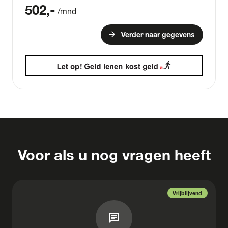
502
,-
/mnd
arrow_forward
Verder naar gegevens
Voor als u nog vragen heeft
Vrijblijvend
chat