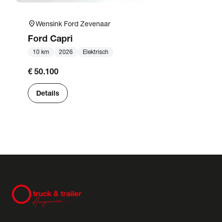
location_on
Wensink Ford Zevenaar
Ford
Capri
10 km
2026
Elektrisch
€ 50.100
Details