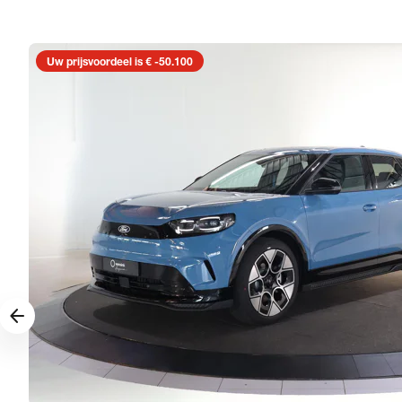
Uw prijsvoordeel is € -50.100
arrow_forward