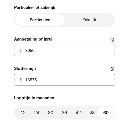
Particulier of zakelijk
Particulier
Zakelijk
Aanbetaling of inruil
info
Slottermijn
info
Looptijd in maanden
12
24
30
36
42
48
60
60