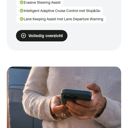
check_circle
Evasive Steering Assist
check_circle
Intelligent Adaptive Cruise Control met Stop&Go
check_circle
Lane Keeping Assist met Lane Departure Warning
add_circle
Volledig overzicht