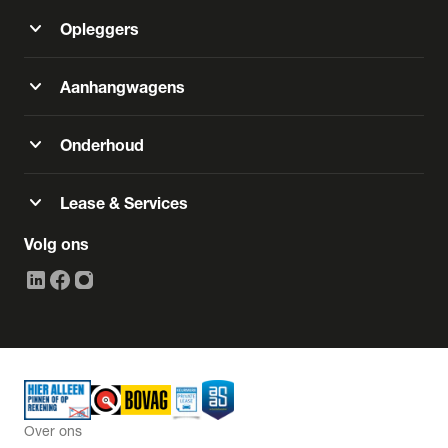
expand_more
Opleggers
expand_more
Aanhangwagens
expand_more
Onderhoud
expand_more
Lease & Services
Volg ons
Over ons