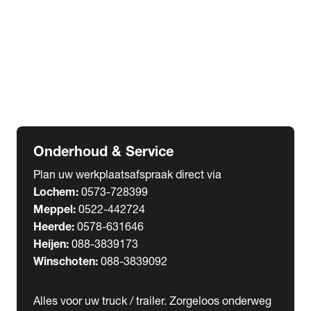
Welgro Bulkwagens
RMO Tankwagens
expand_more
Service
Serviceabonnementen
Verhuur
Wasstraat
Onderhoud & Service
Plan uw werkplaatsafspraak direct via
Lochem:
0573-728399
Meppel:
0522-442724
Heerde:
0578-631646
Heijen:
088-3839173
Winschoten:
088-3839092
Alles voor uw truck / trailer. Zorgeloos onderweg