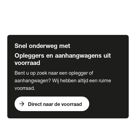
Opbouw Car Go-Box
Containerchassis
Oplegger chassis voor carrosserie bouw
BDF chassis
Snel onderweg met
Opleggers en aanhangwagens uit
voorraad
Bent u op zoek naar een oplegger of
aanhangwagen? Wij hebben altijd een ruime
voorraad.
arrow_forward
Direct naar de voorraad
expand_more
Lease
chevron_right
close