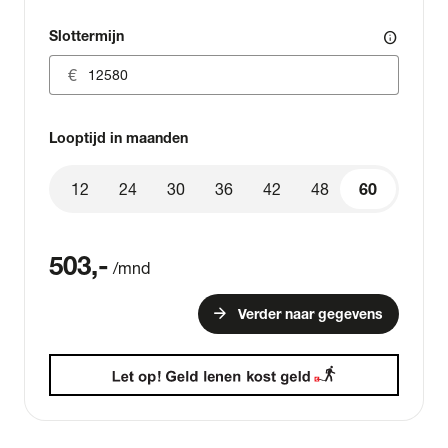
Slottermijn
info
Looptijd in maanden
12
24
30
36
42
48
60
60
503
,-
/mnd
arrow_forward
Verder naar gegevens