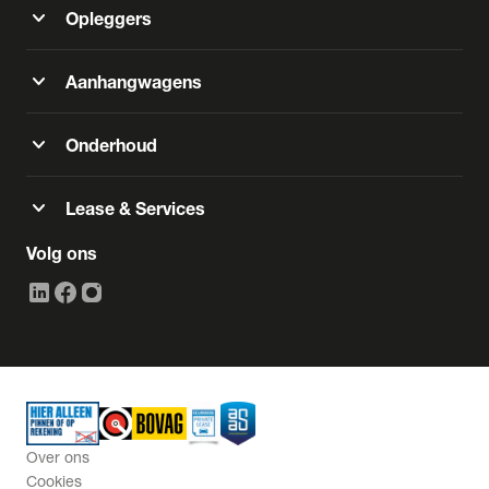
expand_more
Opleggers
expand_more
Aanhangwagens
expand_more
Onderhoud
expand_more
Lease & Services
Volg ons
Over ons
Cookies