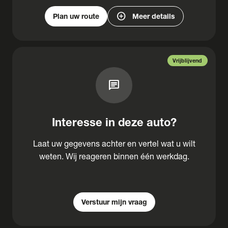
add_circle
Plan uw route
Meer details
Vrijblijvend
chat
Interesse in deze auto?
Laat uw gegevens achter en vertel wat u wilt
weten. Wij reageren binnen één werkdag.
Verstuur mijn vraag