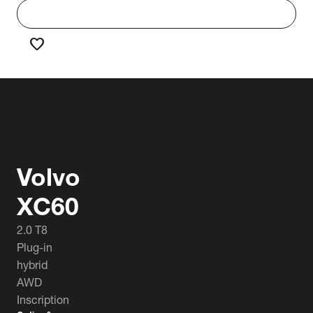
work
Werken bij Truck & Trailer
favorite
Favorieten
Volvo
XC60
2.0 T8
Plug-in
hybrid
AWD
Inscription