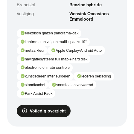
Brandstof
Benzine hybride
Vestiging
Wensink Occasions
Emmeloord
check_circle
elektrisch glazen panorama-dak
check_circle
lichtmetalen velgen multi-spaaks 19"
check_circle
check_circle
metaalkleur
Apple Carplay/Android Auto
check_circle
navigatiesysteem full map + hard disk
check_circle
electronic climate controle
check_circle
check_circle
kunstlederen interieurdelen
lederen bekleding
check_circle
check_circle
standkachel
voorstoelen verwarmd
check_circle
Park Assist Pack
add_circle
Volledig overzicht