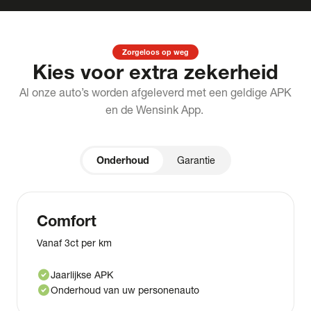
Zorgeloos op weg
Kies voor extra zekerheid
Al onze auto’s worden afgeleverd met een geldige APK
en de Wensink App.
Onderhoud
Garantie
Comfort
Vanaf 3ct per km
check_circle
Jaarlijkse APK
check_circle
Onderhoud van uw personenauto