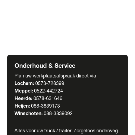
Welgro Bulkwagens
RMO Tankwagens
expand_more
Service
Serviceabonnementen
Verhuur
Wasstraat
Onderhoud & Service
Plan uw werkplaatsafspraak direct via
Lochem:
0573-728399
Meppel:
0522-442724
Heerde:
0578-631646
Heijen:
088-3839173
Winschoten:
088-3839092
Alles voor uw truck / trailer. Zorgeloos onderweg