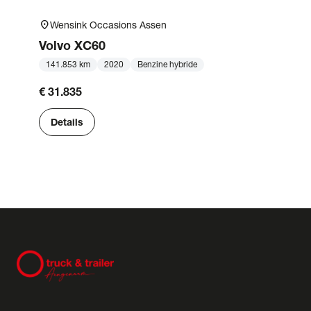
location_on
Wensink Occasions Assen
Volvo
XC60
141.853 km
2020
Benzine hybride
€ 31.835
Details