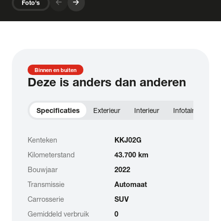
arrow_forward
arrow_forward
Foto's
Binnen en buiten
Deze is anders dan anderen
Specificaties
Exterieur
Interieur
Infotainment
Kenteken
KKJ02G
Kilometerstand
43.700 km
Bouwjaar
2022
Transmissie
Automaat
Carrosserie
SUV
Gemiddeld verbruik
0