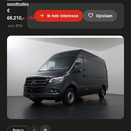
specificaties
€
arrow_forward
favorite
Ik heb interesse
Opslaan
68.210,-
1
keer bekeken
excl. BTW
arrow_forward
arrow_forward
Foto's