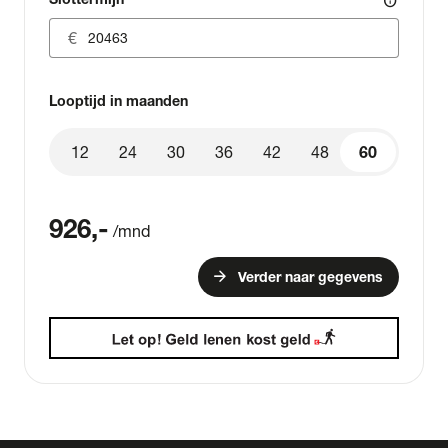
info
Looptijd in maanden
12
24
30
36
42
48
60
60
926
,-
/mnd
arrow_forward
Verder naar gegevens