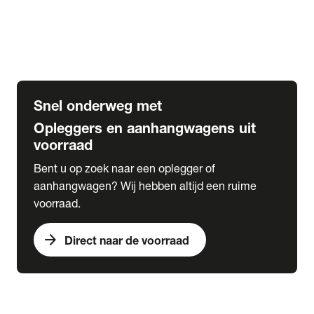
Opbouw Car Go-Box
Containerchassis
Oplegger chassis voor carrosserie bouw
BDF chassis
Snel onderweg met
Opleggers en aanhangwagens uit
voorraad
Bent u op zoek naar een oplegger of
aanhangwagen? Wij hebben altijd een ruime
voorraad.
arrow_forward
Direct naar de voorraad
expand_more
Lease
chevron_right
close