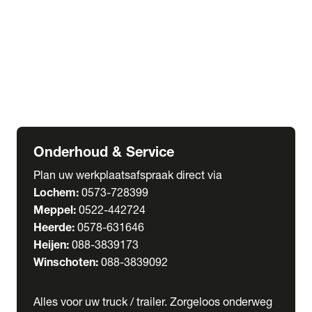
Welgro Bulkwagens
RMO Tankwagens
expand_more
Service
Serviceabonnementen
Verhuur
Wasstraat
Onderhoud & Service
Plan uw werkplaatsafspraak direct via
Lochem:
0573-728399
Meppel:
0522-442724
Heerde:
0578-631646
Heijen:
088-3839173
Winschoten:
088-3839092
Alles voor uw truck / trailer. Zorgeloos onderweg