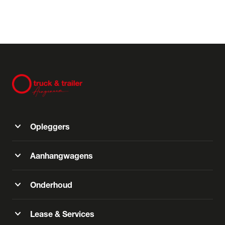
expand_more
Opleggers
expand_more
Aanhangwagens
expand_more
Onderhoud
expand_more
Lease & Services