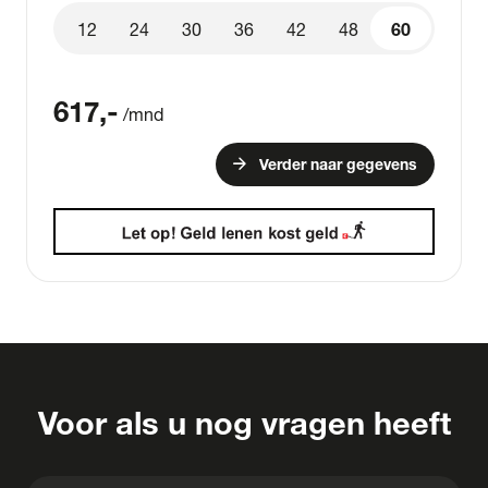
12
24
30
36
42
48
60
60
617
,-
/mnd
arrow_forward
Verder naar gegevens
Voor als u nog vragen heeft