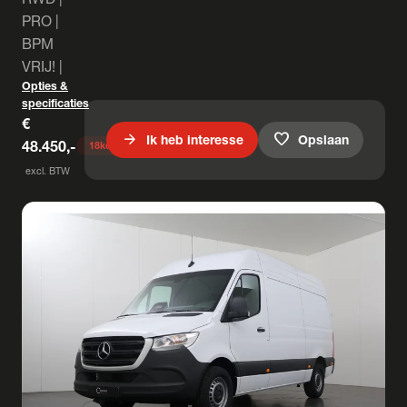
PRO |
BPM
VRIJ! |
Opties &
specificaties
€
arrow_forward
favorite
Ik heb interesse
Opslaan
48.450,-
18
keer bekeken
excl. BTW