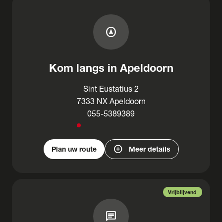
assistant_navigation
Kom langs in Apeldoorn
Sint Eustatius 2
7333 NX Apeldoorn
055-5389389
add_circle
Plan uw route
Meer details
Vrijblijvend
chat