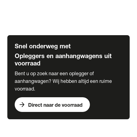
Opbouw Car Go-Box
Containerchassis
Oplegger chassis voor carrosserie bouw
BDF chassis
Snel onderweg met
Opleggers en aanhangwagens uit
voorraad
Bent u op zoek naar een oplegger of
aanhangwagen? Wij hebben altijd een ruime
voorraad.
arrow_forward
Direct naar de voorraad
expand_more
Lease
chevron_right
close