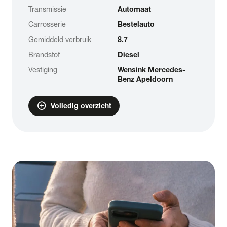
Transmissie
Automaat
Carrosserie
Bestelauto
Gemiddeld verbruik
8.7
Brandstof
Diesel
Vestiging
Wensink Mercedes-
Benz Apeldoorn
add_circle
Volledig overzicht