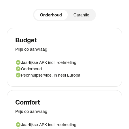
Onderhoud
Garantie
Budget
Prijs op aanvraag
check_circle
Jaarlijkse APK incl. roetmeting
check_circle
Onderhoud
check_circle
Pechhulpservice, in heel Europa
Comfort
Prijs op aanvraag
check_circle
Jaarlijkse APK incl. roetmeting