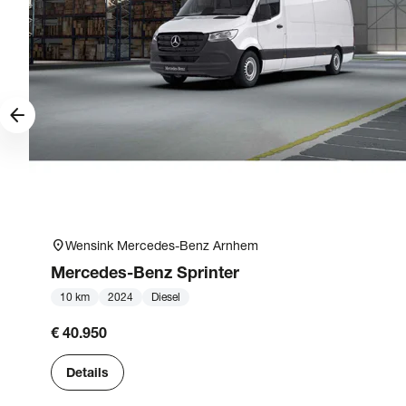
arrow_forward
location_on
Wensink Mercedes-Benz Arnhem
Mercedes-Benz
Sprinter
10 km
2024
Diesel
€ 40.950
Details