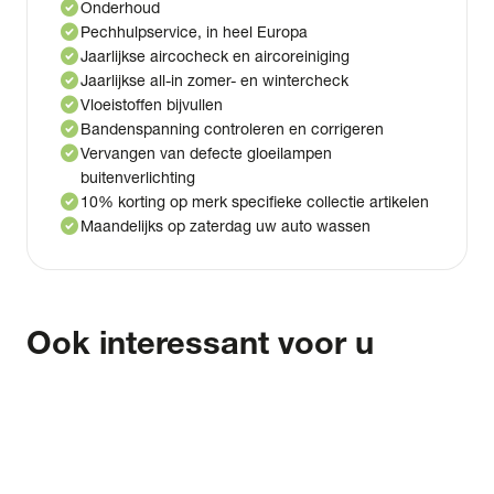
check_circle
Onderhoud
check_circle
Pechhulpservice, in heel Europa
check_circle
Jaarlijkse aircocheck en aircoreiniging
check_circle
Jaarlijkse all-in zomer- en wintercheck
check_circle
Vloeistoffen bijvullen
check_circle
Bandenspanning controleren en corrigeren
check_circle
Vervangen van defecte gloeilampen
buitenverlichting
check_circle
10% korting op merk specifieke collectie artikelen
check_circle
Maandelijks op zaterdag uw auto wassen
Ook interessant voor u