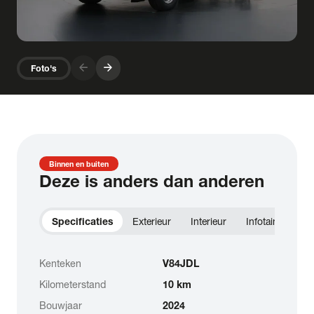
arrow_forward
arrow_forward
Foto's
Binnen en buiten
Deze is anders dan anderen
Specificaties
Exterieur
Interieur
Infotainment
Kenteken
V84JDL
Kilometerstand
10 km
Bouwjaar
2024