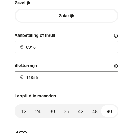
Zakelijk
Zakelijk
Aanbetaling of inruil
info
Slottermijn
info
Looptijd in maanden
12
24
30
36
42
48
60
60