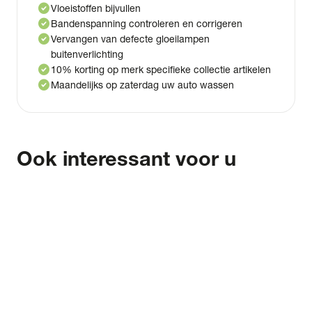
check_circle
Vloeistoffen bijvullen
check_circle
Bandenspanning controleren en corrigeren
check_circle
Vervangen van defecte gloeilampen
buitenverlichting
check_circle
10% korting op merk specifieke collectie artikelen
check_circle
Maandelijks op zaterdag uw auto wassen
Ook interessant voor u