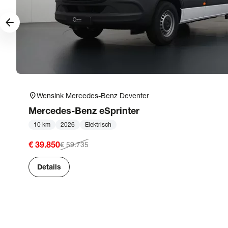
arrow_forward
location_on
Wensink Mercedes-Benz Deventer
Mercedes-Benz
eSprinter
10 km
2026
Elektrisch
€ 39.850
€ 59.735
Details