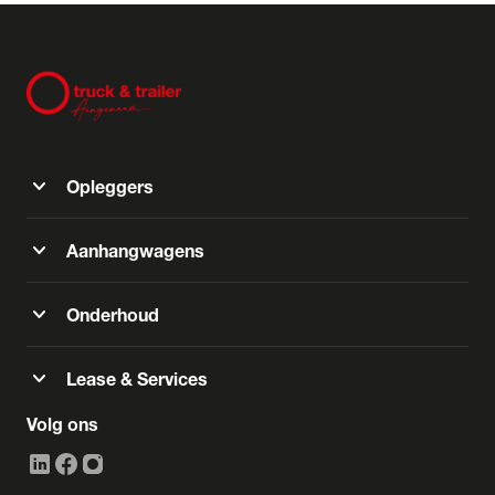
expand_more
Opleggers
expand_more
Aanhangwagens
expand_more
Onderhoud
expand_more
Lease & Services
Volg ons