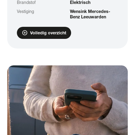
Brandstof
Elektrisch
Vestiging
Wensink Mercedes-
Benz Leeuwarden
add_circle
Volledig overzicht