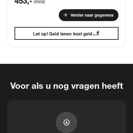
453
,-
/mnd
arrow_forward
Verder naar gegevens
Voor als u nog vragen heeft
assistant_navigation