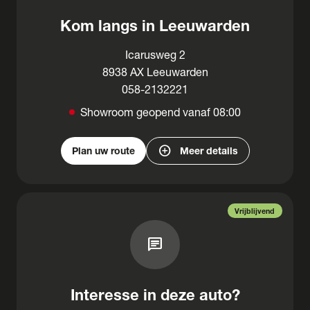
Kom langs in Leeuwarden
Icarusweg 2
8938 AX Leeuwarden
058-2132221
Showroom geopend vanaf 08:00
add_circle
Plan uw route
Meer details
Vrijblijvend
chat
Interesse in deze auto?