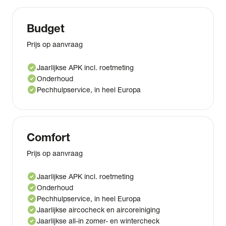
Budget
Prijs op aanvraag
check_circle
Jaarlijkse APK incl. roetmeting
check_circle
Onderhoud
check_circle
Pechhulpservice, in heel Europa
Comfort
Prijs op aanvraag
check_circle
Jaarlijkse APK incl. roetmeting
check_circle
Onderhoud
check_circle
Pechhulpservice, in heel Europa
check_circle
Jaarlijkse aircocheck en aircoreiniging
check_circle
Jaarlijkse all-in zomer- en wintercheck