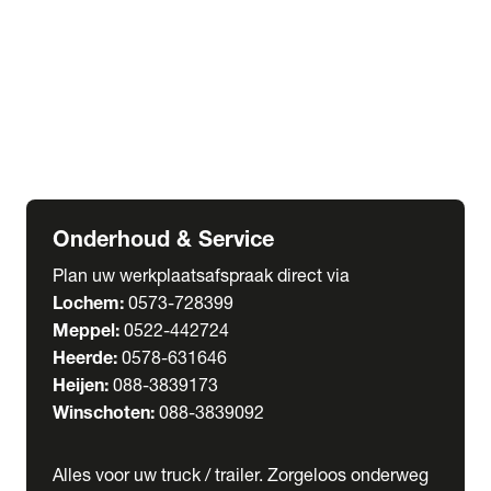
Welgro Bulkwagens
RMO Tankwagens
expand_more
Service
Serviceabonnementen
Verhuur
Wasstraat
Onderhoud & Service
Plan uw werkplaatsafspraak direct via
Lochem:
0573-728399
Meppel:
0522-442724
Heerde:
0578-631646
Heijen:
088-3839173
Winschoten:
088-3839092
Alles voor uw truck / trailer. Zorgeloos onderweg