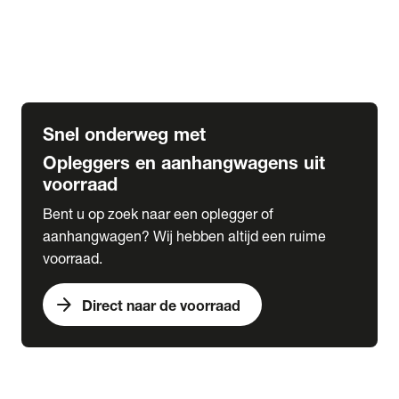
Opbouw Car Go-Box
Containerchassis
Oplegger chassis voor carrosserie bouw
BDF chassis
Snel onderweg met
Opleggers en aanhangwagens uit
voorraad
Bent u op zoek naar een oplegger of
aanhangwagen? Wij hebben altijd een ruime
voorraad.
arrow_forward
Direct naar de voorraad
expand_more
Lease
chevron_right
close