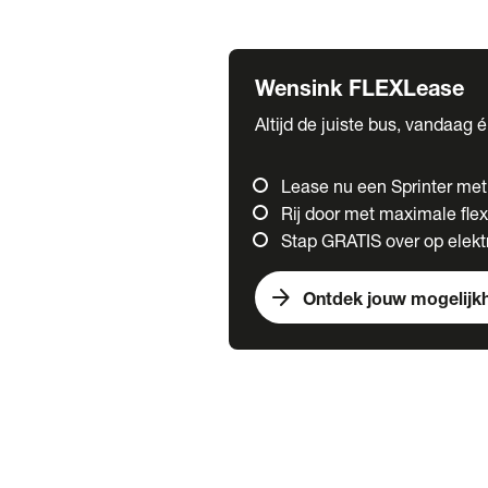
Fuso
Mercedes-Benz
Wensink FLEXLease
Altijd de juiste bus, vandaag 
Lease nu een Sprinter me
Rij door met maximale flexi
Stap GRATIS over op elektr
arrow_forward
Ontdek jouw mogelijk
Trucks
chevron_right
close
Onze merken
Mercedes Benz Trucks