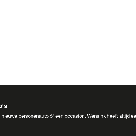
 Sales
o's
 nieuwe personenauto óf een occasion, Wensink heeft altijd ee