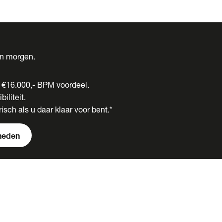
én morgen.
t €16.000,- BPM voordeel.
biliteit.
isch als u daar klaar voor bent.*
heden