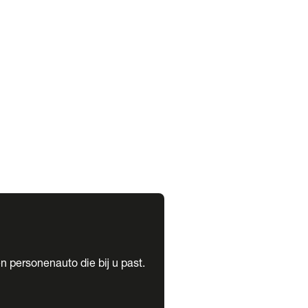
expand_more
expand_more
n personenauto die bij u past.