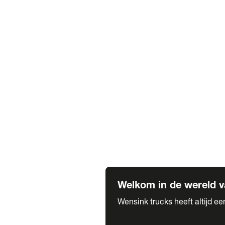
Truck verhuur
Service & onderhoud
APK
Onze labels & partners
Truck & Trailer
Trias Trailers
Spuiterij B. de Wilde
Carrosseriewerk Van de Weijer
Fleetcraft
A1 Automotive
Vestigingen
Bekijk alle vestigingen
Welkom in de wereld v
Wensink trucks heeft altijd e