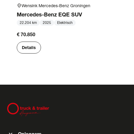
location_on
Wensink Mercedes-Benz Groningen
Mercedes-Benz
EQE SUV
22.204 km
2025
Elektrisch
€ 70.850
Details
expand_more
Opleggers