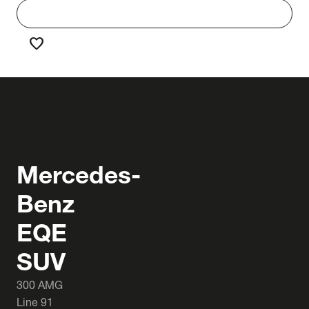
work
Werken bij Truck & Trailer
favorite
Favorieten
Mercedes-
Benz
EQE
SUV
300 AMG
Line 91