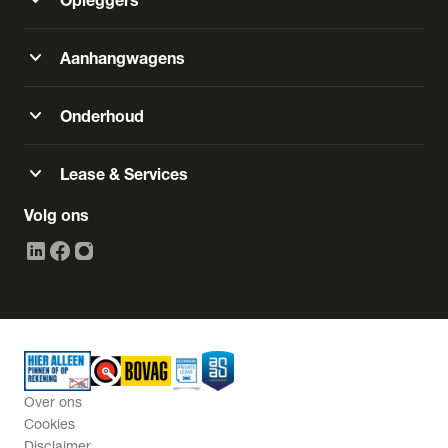
expand_more
Aanhangwagens
expand_more
Onderhoud
expand_more
Lease & Services
Volg ons
Over ons
Cookies
Disclaimer