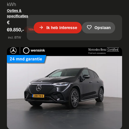
kWh
Opties &
specificaties
€
arrow_forward
favorite
Ik heb interesse
Opslaan
69.850,-
16
keer bekeken
incl. BTW