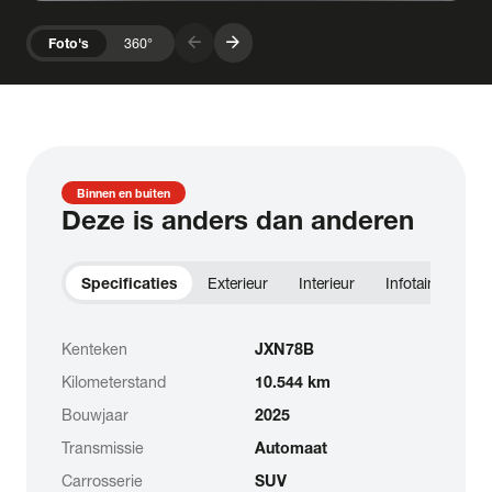
arrow_forward
arrow_forward
Foto's
360°
Binnen en buiten
Deze is anders dan anderen
Specificaties
Exterieur
Interieur
Infotainment
Kenteken
JXN78B
Kilometerstand
10.544 km
Bouwjaar
2025
Transmissie
Automaat
Carrosserie
SUV