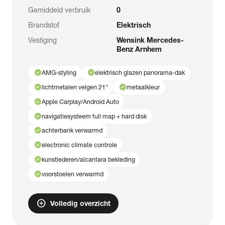
Gemiddeld verbruik
0
Brandstof
Elektrisch
Vestiging
Wensink Mercedes-
Benz Arnhem
check_circle
check_circle
AMG-styling
elektrisch glazen panorama-dak
check_circle
check_circle
lichtmetalen velgen 21"
metaalkleur
check_circle
Apple Carplay/Android Auto
check_circle
navigatiesysteem full map + hard disk
check_circle
achterbank verwarmd
check_circle
electronic climate controle
check_circle
kunstlederen/alcantara bekleding
check_circle
voorstoelen verwarmd
add_circle
Volledig overzicht