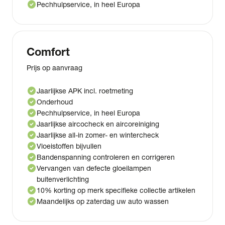
check_circle
Pechhulpservice, in heel Europa
Comfort
Prijs op aanvraag
check_circle
Jaarlijkse APK incl. roetmeting
check_circle
Onderhoud
check_circle
Pechhulpservice, in heel Europa
check_circle
Jaarlijkse aircocheck en aircoreiniging
check_circle
Jaarlijkse all-in zomer- en wintercheck
check_circle
Vloeistoffen bijvullen
check_circle
Bandenspanning controleren en corrigeren
check_circle
Vervangen van defecte gloeilampen
buitenverlichting
check_circle
10% korting op merk specifieke collectie artikelen
check_circle
Maandelijks op zaterdag uw auto wassen