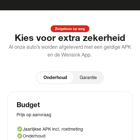
Zorgeloos op weg
Kies voor extra zekerheid
Al onze auto’s worden afgeleverd met een geldige APK
en de Wensink App.
Onderhoud
Garantie
Budget
Prijs op aanvraag
check_circle
Jaarlijkse APK incl. roetmeting
check_circle
Onderhoud