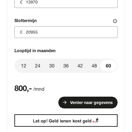
Slottermijn
info
Looptijd in maanden
12
24
30
36
42
48
60
60
800
,-
/mnd
arrow_forward
Verder naar gegevens