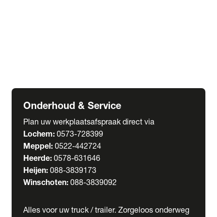
Welgro Bulkwagens
RMO Tankwagens
expand_more
Service
Serviceabonnementen
Verhuur
Wasstraat
Onderhoud & Service
Plan uw werkplaatsafspraak direct via
Lochem:
0573-728399
Meppel:
0522-442724
Heerde:
0578-631646
Heijen:
088-3839173
Winschoten:
088-3839092
Alles voor uw truck / trailer. Zorgeloos onderweg