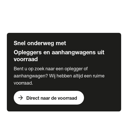
Opbouw Car Go-Box
Containerchassis
Oplegger chassis voor carrosserie bouw
BDF chassis
Snel onderweg met
Opleggers en aanhangwagens uit
voorraad
Bent u op zoek naar een oplegger of
aanhangwagen? Wij hebben altijd een ruime
voorraad.
arrow_forward
Direct naar de voorraad
expand_more
Lease
chevron_right
close