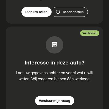
add_circle
Plan uw route
Meer details
Vrijblijvend
chat
Interesse in deze auto?
Laat uw gegevens achter en vertel wat u wilt
weten. Wij reageren binnen één werkdag.
Verstuur mijn vraag