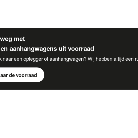
s
 voor carrosserie bouw
rweg met
 en aanhangwagens uit voorraad
k naar een oplegger of aanhangwagen? Wij hebben altijd een r
naar de voorraad
s
e