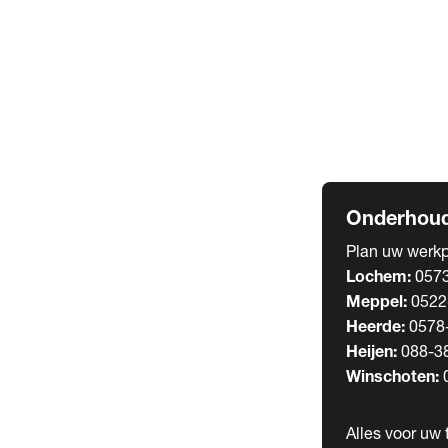
Welgro Bulkwag
RMO Tankwagen
Service
Serviceabonnem
Verhuur
Wasstraat
Onderhoud
Plan uw werkp
Lochem:
057
Meppel:
0522
Heerde:
0578
Heijen:
088-3
Winschoten:
Alles voor uw t