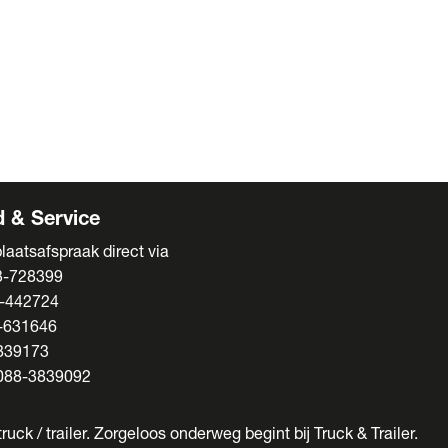
ens
s
enten
 & Service
laatsafspraak direct via
3-728399
-442724
-631646
839173
088-3839092
ruck / trailer. Zorgeloos onderweg begint bij Truck & Trailer.