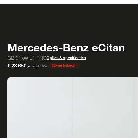
Mercedes-Benz eCitan
GB 51kW L1 PRO
Opties & specificaties
€ 23.650,-
23
keer bekeken
excl. BTW