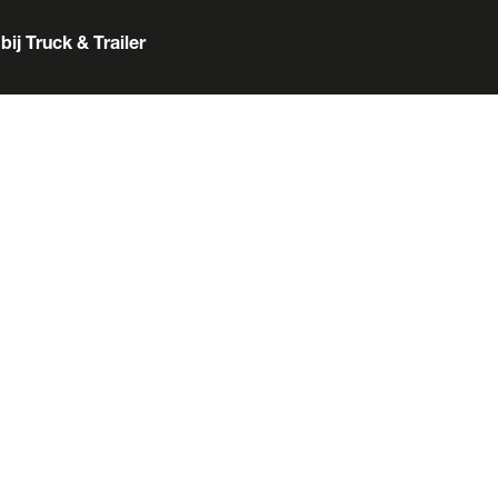
bij Truck & Trailer
er
Box