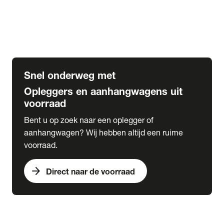
Opbouw Car Go-Box
Containerchassis
Oplegger chassis voor carrosserie bouw
BDF chassis
Snel onderweg met
Opleggers en aanhangwagens uit
voorraad
Bent u op zoek naar een oplegger of
aanhangwagen? Wij hebben altijd een ruime
voorraad.
arrow_forward
Direct naar de voorraad
expand_more
Lease
chevron_right
close