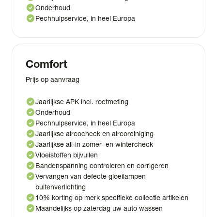
check_circle
Onderhoud
check_circle
Pechhulpservice, in heel Europa
Comfort
Prijs op aanvraag
check_circle
Jaarlijkse APK incl. roetmeting
check_circle
Onderhoud
check_circle
Pechhulpservice, in heel Europa
check_circle
Jaarlijkse aircocheck en aircoreiniging
check_circle
Jaarlijkse all-in zomer- en wintercheck
check_circle
Vloeistoffen bijvullen
check_circle
Bandenspanning controleren en corrigeren
check_circle
Vervangen van defecte gloeilampen
buitenverlichting
check_circle
10% korting op merk specifieke collectie artikelen
check_circle
Maandelijks op zaterdag uw auto wassen