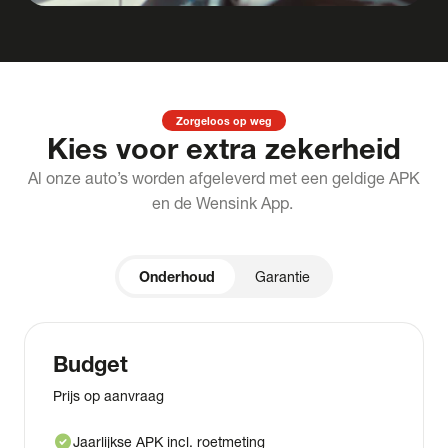
Zorgeloos op weg
Kies voor extra zekerheid
Al onze auto’s worden afgeleverd met een geldige APK
en de Wensink App.
Onderhoud
Garantie
Budget
Prijs op aanvraag
check_circle
Jaarlijkse APK incl. roetmeting