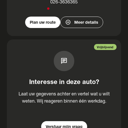
026-3636365
add_circle
Plan uw route
Meer details
Vrijblijvend
chat
Interesse in deze auto?
Laat uw gegevens achter en vertel wat u wilt
weten. Wij reageren binnen één werkdag.
Verstuur mijn vraag