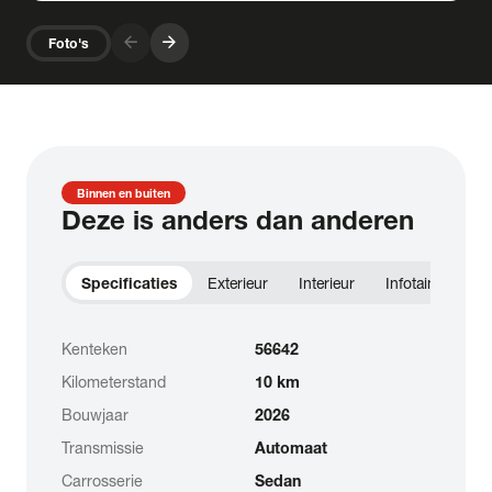
arrow_forward
arrow_forward
Foto's
Binnen en buiten
Deze is anders dan anderen
Specificaties
Exterieur
Interieur
Infotainment
Kenteken
56642
Kilometerstand
10 km
Bouwjaar
2026
Transmissie
Automaat
Carrosserie
Sedan