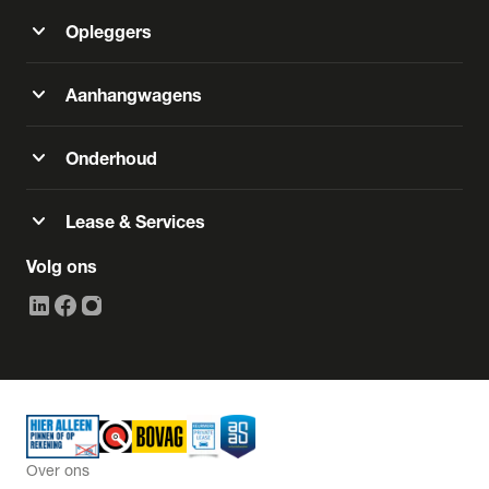
expand_more
Opleggers
expand_more
Aanhangwagens
expand_more
Onderhoud
expand_more
Lease & Services
Volg ons
Over ons