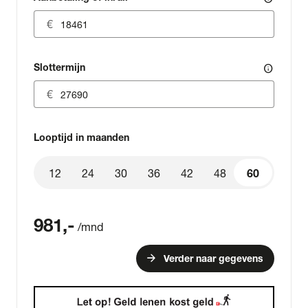
Slottermijn
info
Looptijd in maanden
12
24
30
36
42
48
60
60
981
,-
/mnd
arrow_forward
Verder naar gegevens