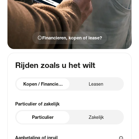
info
Financieren, kopen of lease?
Rijden zoals u het wilt
Kopen / Financieren
Leasen
Particulier of zakelijk
Particulier
Zakelijk
Aanbetaling of inruil
info