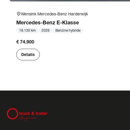
location_on
Wensink Mercedes-Benz Harderwijk
Mercedes-Benz
E-Klasse
18.130 km
2026
Benzine hybride
€ 74.900
Details