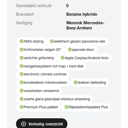
Gemiddeld verbruik
0
Brandstof
Benzine hybride
Vestiging
Wensink Mercedes-
Benz Arnhem
check_circle
check_circle
AMG-styling
elektrisch glazen panorama-dak
check_circle
check_circle
lichtmetalen velgen 20"
speciale kleur
check_circle
check_circle
verlichte grille/strip
Apple Carplay/Android Auto
check_circle
navigatiesysteem full map + hard disk
check_circle
electronic climate controle
check_circle
check_circle
kunstlederen interieurdelen
lederen bekleding
check_circle
voorstoelen verwarmd
check_circle
zwarte glans (piano)lak interieur afwerking
check_circle
check_circle
Premium Plus-pakket
Rijassistentiepakket Plus
add_circle
Volledig overzicht