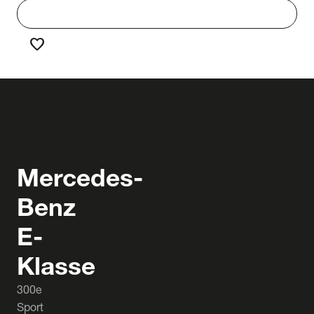
work
Werken bij Truck & Trailer
favorite
Favorieten
Mercedes-
Benz
E-
Klasse
300e
Sport