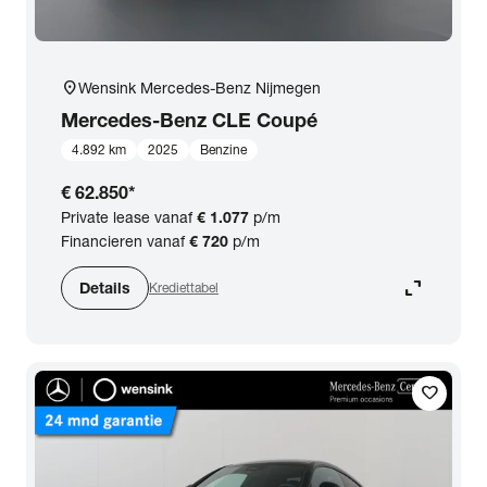
location_on
Wensink Mercedes-Benz Nijmegen
Mercedes-Benz
CLE Coupé
4.892 km
2025
Benzine
€ 62.850
*
Private lease vanaf
€ 1.077
p/m
Financieren vanaf
€ 720
p/m
expand_content
Details
Krediettabel
favorite