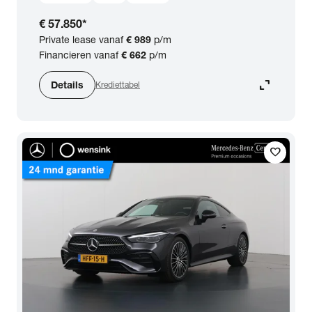
€ 57.850
*
Private lease vanaf
€ 989
p/m
Financieren vanaf
€ 662
p/m
expand_content
Details
Krediettabel
favorite