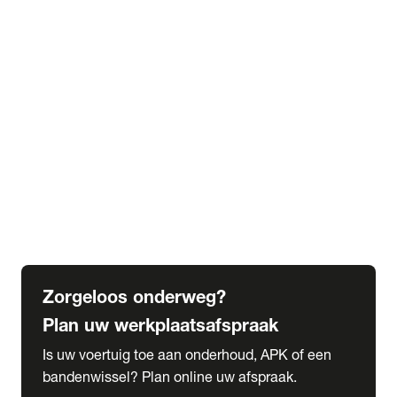
expand_more
Extra services
Beautykuur
Navigatie update
expand_more
Accessoires & onderdelen
Accessoires
Onderdelen
expand_more
Abonnementen
Alles over onze serviceabonnementen
Bandenhotel
expand_more
Schade melden
Meld hier je schade
Zorgeloos onderweg?
Plan uw werkplaatsafspraak
Is uw voertuig toe aan onderhoud, APK of een
bandenwissel? Plan online uw afspraak.