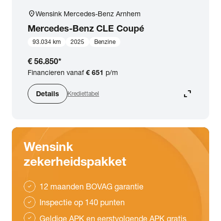
location_on
Wensink Mercedes-Benz Arnhem
Mercedes-Benz
CLE Coupé
93.034 km
2025
Benzine
€ 56.850
*
Financieren vanaf
€ 651
p/m
expand_content
Details
Krediettabel
Wensink
zekerheidspakket
12 maanden BOVAG garantie
check
Inspectie op 140 punten
check
Geldige APK en eerstvolgende APK gratis
check