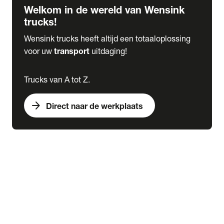
Welkom in de wereld van Wensink
trucks!
Wensink trucks heeft altijd een totaaloplossing
voor uw
transport
uitdaging!
Trucks van A tot Z.
arrow_forward
Direct naar de werkplaats
Lease
expand_more
Onderhoud
chevron_right
close
expand_more
Werkplaatsafspraak maken
Werkplaatsafspraak maken
Schade melden
expand_more
Onderhoud