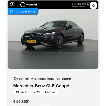
favorite
Transmissie
Opties
Carrosserie
Basiskleur
Aantal zitplaatsen
location_on
Wensink Mercedes-Benz Apeldoorn
Aantal deuren
Mercedes-Benz
CLE Coupé
19.544 km
2024
Benzine
Vestiging
€ 55.850
*