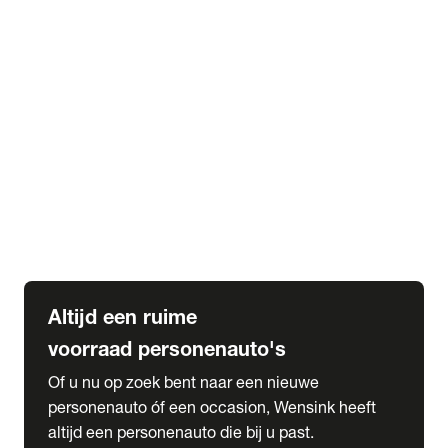
Elektrische Mercedes-Benz
Elektrische Occasions
Alles over elektrisch rijden
expand_more
Voorraad leasen
Private lease voorraad
Zakelijk lease voorraad
Occasion lease voorraad
Private Lease samenstellen
expand_more
Diensten
Expatriate Services & Diplomatic Sales
Altijd een ruime
voorraad personenauto's
Of u nu op zoek bent naar een nieuwe
personenauto óf een occasion, Wensink heeft
altijd een personenauto die bij u past.