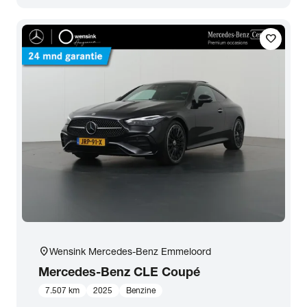
favorite
location_on
Wensink Mercedes-Benz Emmeloord
Mercedes-Benz
CLE Coupé
7.507 km
2025
Benzine