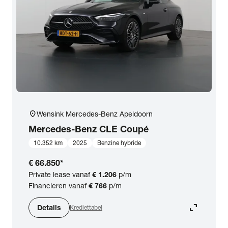
location_on
Wensink Mercedes-Benz Apeldoorn
Mercedes-Benz
CLE Coupé
10.352 km
2025
Benzine hybride
€ 66.850
*
Private lease vanaf
€ 1.206
p/m
Financieren vanaf
€ 766
p/m
expand_content
Details
Krediettabel