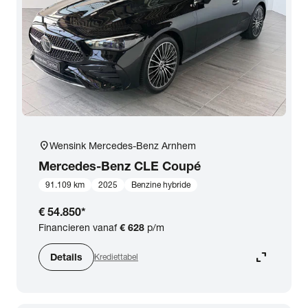
expand_more
BTW (aftrekbaar) / Marge (BTW niet aftrekbaar)
Merk & Model
close
Mercedes-Benz
Prijs
location_on
Wensink Mercedes-Benz Arnhem
Kilometerstand
Mercedes-Benz
CLE Coupé
91.109 km
2025
Benzine hybride
Bouwjaar
€ 54.850
*
Financieren vanaf
€ 628
p/m
Staat van de auto
expand_content
Details
Krediettabel
Brandstof