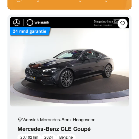
favorite
location_on
Wensink Mercedes-Benz Hoogeveen
Mercedes-Benz
CLE Coupé
20.402 km
2024
Benzine