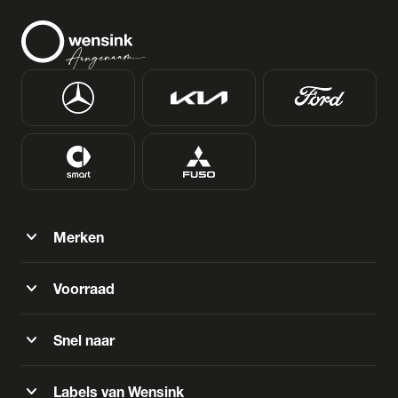
expand_more
Merken
expand_more
Voorraad
expand_more
Snel naar
expand_more
Labels van Wensink