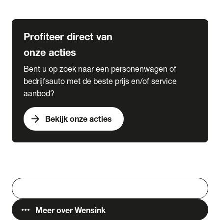
Lease & Services
Profiteer direct van
onze acties
Bent u op zoek naar een personenwagen of
bedrijfsauto met de beste prijs en/of service
aanbod?
arrow_forward
Bekijk onze acties
Vestigingen
Werken bij Wensink
search
Zoeken
more_horiz
Meer over Wensink