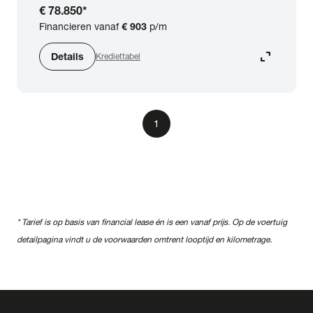
€ 78.850
*
Financieren vanaf
€ 903
p/m
expand_content
Details
Krediettabel
1
* Tarief is op basis van financial lease én is een vanaf prijs. Op de voertuig
detailpagina vindt u de voorwaarden omtrent looptijd en kilometrage.