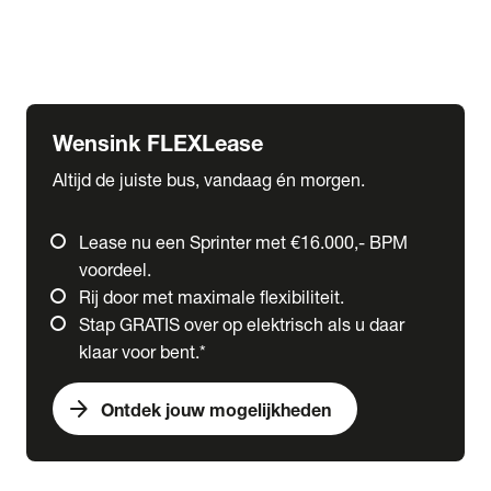
Ford
Fuso
Mercedes-Benz
Wensink FLEXLease
Altijd de juiste bus, vandaag én morgen.
Lease nu een Sprinter met €16.000,- BPM
voordeel.
Rij door met maximale flexibiliteit.
Stap GRATIS over op elektrisch als u daar
klaar voor bent.*
arrow_forward
Ontdek jouw mogelijkheden
expand_more
Trucks