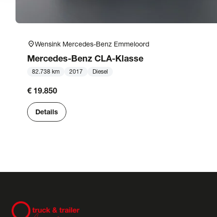
location_on
Wensink Mercedes-Benz Emmeloord
Mercedes-Benz
CLA-Klasse
82.738 km
2017
Diesel
€ 19.850
Details