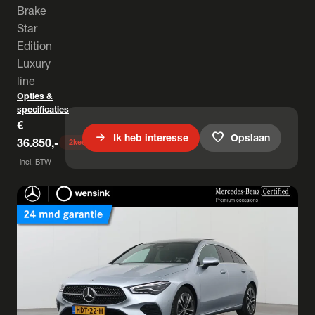
Brake
Star
Edition
Luxury
line
Opties &
specificaties
€
arrow_forward
favorite
Ik heb interesse
Opslaan
36.850,-
2
keer bekeken
incl. BTW