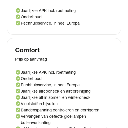
check_circle
Jaarlijkse APK incl. roetmeting
check_circle
Onderhoud
check_circle
Pechhulpservice, in heel Europa
Comfort
Prijs op aanvraag
check_circle
Jaarlijkse APK incl. roetmeting
check_circle
Onderhoud
check_circle
Pechhulpservice, in heel Europa
check_circle
Jaarlijkse aircocheck en aircoreiniging
check_circle
Jaarlijkse all-in zomer- en wintercheck
check_circle
Vloeistoffen bijvullen
check_circle
Bandenspanning controleren en corrigeren
check_circle
Vervangen van defecte gloeilampen
buitenverlichting