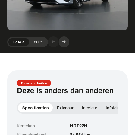
arrow_forward
arrow_forward
Foto's
360°
Binnen en buiten
Deze is anders dan anderen
Specificaties
Exterieur
Interieur
Infotainment
Kenteken
HDT22H
Kilometerstand
24.951 km