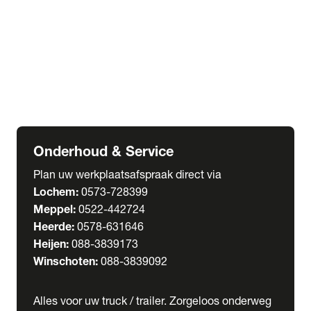
Welgro Bulkwagens
RMO Tankwagens
expand_more
Service
Serviceabonnementen
Verhuur
Wasstraat
Onderhoud & Service
Plan uw werkplaatsafspraak direct via
Lochem:
0573-728399
Meppel:
0522-442724
Heerde:
0578-631646
Heijen:
088-3839173
Winschoten:
088-3839092
Alles voor uw truck / trailer. Zorgeloos onderweg