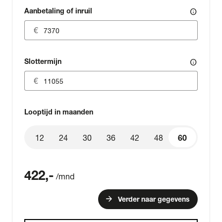
Aanbetaling of inruil
info
Slottermijn
info
Looptijd in maanden
12
24
30
36
42
48
60
60
422
,-
/mnd
arrow_forward
Verder naar gegevens