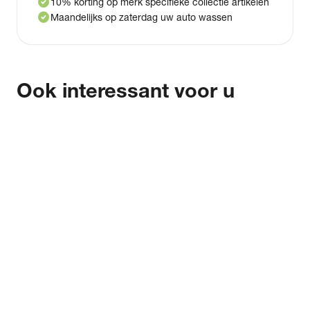
check_circle
10% korting op merk specifieke collectie artikelen
check_circle
Maandelijks op zaterdag uw auto wassen
Ook interessant voor u