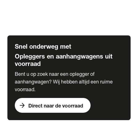
Opbouw Car Go-Box
Containerchassis
Oplegger chassis voor carrosserie bouw
BDF chassis
Snel onderweg met
Opleggers en aanhangwagens uit
voorraad
Bent u op zoek naar een oplegger of
aanhangwagen? Wij hebben altijd een ruime
voorraad.
arrow_forward
Direct naar de voorraad
expand_more
Lease
chevron_right
close