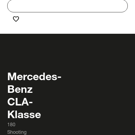
work
Werken bij Truck & Trailer
favorite
Favorieten
Mercedes-
Benz
CLA-
Klasse
180
Shooting