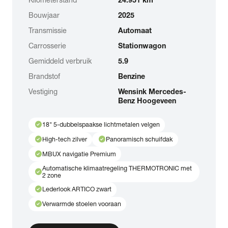
Bouwjaar
2025
Transmissie
Automaat
Carrosserie
Stationwagon
Gemiddeld verbruik
5.9
Brandstof
Benzine
Vestiging
Wensink Mercedes-
Benz Hoogeveen
check_circle
18" 5-dubbelspaakse lichtmetalen velgen
check_circle
check_circle
High-tech zilver
Panoramisch schuifdak
check_circle
MBUX navigatie Premium
Automatische klimaatregeling THERMOTRONIC met
check_circle
2 zone
check_circle
Lederlook ARTICO zwart
check_circle
Verwarmde stoelen vooraan