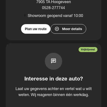
7905 TA Hoogeveen
0528-277744
Showroom geopend vanaf 10:00
add_circle
Plan uw route
Meer details
Vrijblijvend
chat
Interesse in deze auto?
Laat uw gegevens achter en vertel wat u wilt
weten. Wij reageren binnen één werkdag.