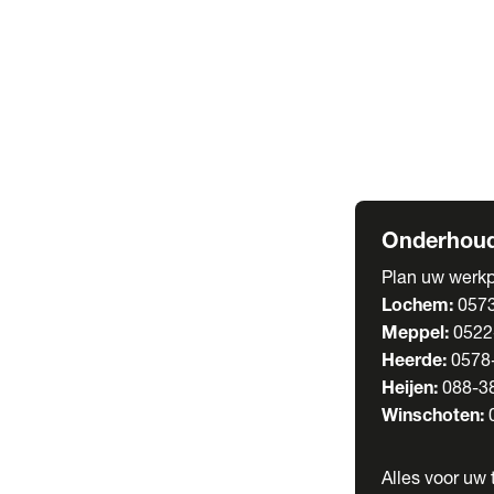
Welgro Bulkwag
RMO Tankwagen
Service
Serviceabonnem
Verhuur
Wasstraat
Onderhoud
Plan uw werkp
Lochem:
057
Meppel:
0522
Heerde:
0578
Heijen:
088-3
Winschoten:
Alles voor uw t