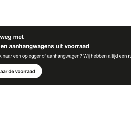
s
 voor carrosserie bouw
rweg met
 en aanhangwagens uit voorraad
k naar een oplegger of aanhangwagen? Wij hebben altijd een r
naar de voorraad
s
e