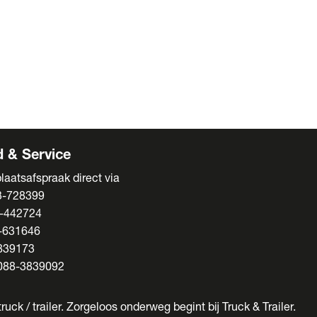
ens
s
enten
 & Service
laatsafspraak direct via
3-728399
-442724
-631646
839173
088-3839092
ruck / trailer. Zorgeloos onderweg begint bij Truck & Trailer.