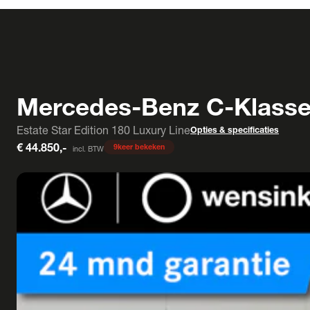
Mercedes-Benz C-Klass
Estate Star Edition 180 Luxury Line
Opties & specificaties
€ 44.850,-
9
keer bekeken
incl. BTW