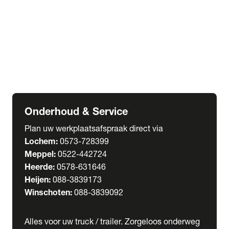
Welgro Bulkwagens
RMO Tankwagens
expand_more
Service
Serviceabonnementen
Verhuur
Wasstraat
Onderhoud & Service
Plan uw werkplaatsafspraak direct via
Lochem:
0573-728399
Meppel:
0522-442724
Heerde:
0578-631646
Heijen:
088-3839173
Winschoten:
088-3839092
Alles voor uw truck / trailer. Zorgeloos onderweg