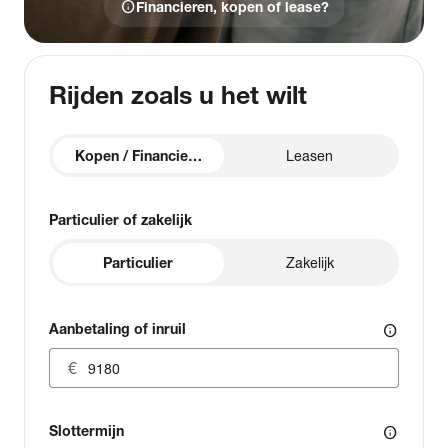
info
Financieren, kopen of lease?
Rijden zoals u het wilt
Kopen / Financieren
Leasen
Particulier of zakelijk
Particulier
Zakelijk
Aanbetaling of inruil
info
Slottermijn
info