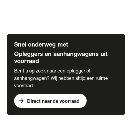
Opbouw Car Go-Box
Containerchassis
Oplegger chassis voor carrosserie bouw
BDF chassis
Snel onderweg met
Opleggers en aanhangwagens uit
voorraad
Bent u op zoek naar een oplegger of
aanhangwagen? Wij hebben altijd een ruime
voorraad.
arrow_forward
Direct naar de voorraad
expand_more
Lease
chevron_right
close