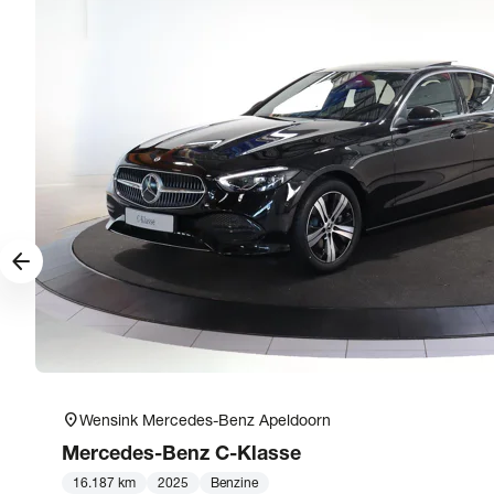
arrow_forward
location_on
Wensink Mercedes-Benz Apeldoorn
Mercedes-Benz
C-Klasse
16.187 km
2025
Benzine