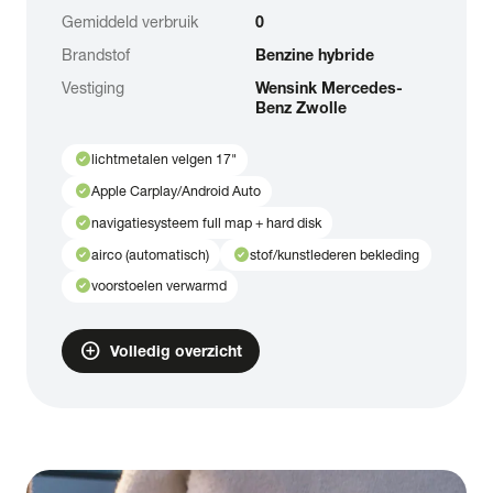
Gemiddeld verbruik
0
Brandstof
Benzine hybride
Vestiging
Wensink Mercedes-
Benz Zwolle
check_circle
lichtmetalen velgen 17"
check_circle
Apple Carplay/Android Auto
check_circle
navigatiesysteem full map + hard disk
check_circle
check_circle
airco (automatisch)
stof/kunstlederen bekleding
check_circle
voorstoelen verwarmd
add_circle
Volledig overzicht