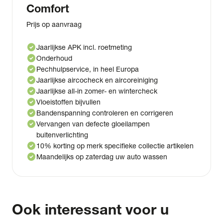
Comfort
Prijs op aanvraag
check_circle
Jaarlijkse APK incl. roetmeting
check_circle
Onderhoud
check_circle
Pechhulpservice, in heel Europa
check_circle
Jaarlijkse aircocheck en aircoreiniging
check_circle
Jaarlijkse all-in zomer- en wintercheck
check_circle
Vloeistoffen bijvullen
check_circle
Bandenspanning controleren en corrigeren
check_circle
Vervangen van defecte gloeilampen
buitenverlichting
check_circle
10% korting op merk specifieke collectie artikelen
check_circle
Maandelijks op zaterdag uw auto wassen
Ook interessant voor u