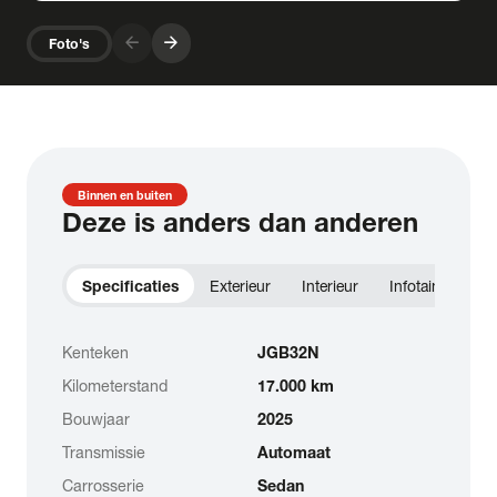
arrow_forward
arrow_forward
Foto's
Binnen en buiten
Deze is anders dan anderen
Specificaties
Exterieur
Interieur
Infotainment
Kenteken
JGB32N
Kilometerstand
17.000 km
Bouwjaar
2025
Transmissie
Automaat
Carrosserie
Sedan