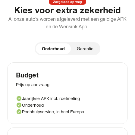
Zorgeloos op weg
Kies voor extra zekerheid
Al onze auto’s worden afgeleverd met een geldige APK
en de Wensink App.
Onderhoud
Garantie
Budget
Prijs op aanvraag
check_circle
Jaarlijkse APK incl. roetmeting
check_circle
Onderhoud
check_circle
Pechhulpservice, in heel Europa