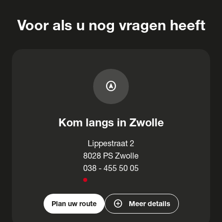
Voor als u nog vragen heeft
assistant_navigation
Kom langs in Zwolle
Lippestraat 2
8028 PS Zwolle
038 - 455 50 05
add_circle
Plan uw route
Meer details