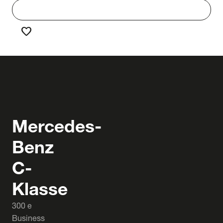
work
Werken bij Truck & Trailer
favorite
Favorieten
Mercedes-
Benz
C-
Klasse
300 e
Business