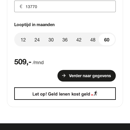
Looptijd in maanden
12
24
30
36
42
48
60
60
509
,-
/mnd
arrow_forward
Verder naar gegevens