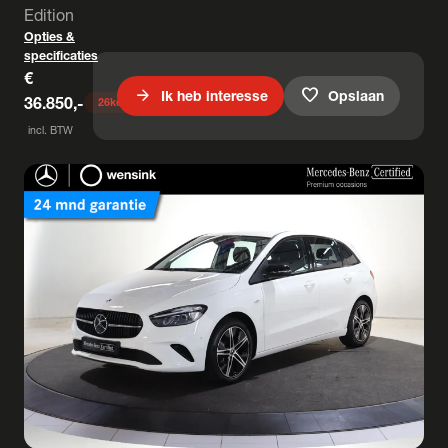
Edition
Opties &
specificaties
€
arrow_forward
favorite
Ik heb interesse
Opslaan
36.850,-
26
keer bekeken
incl. BTW