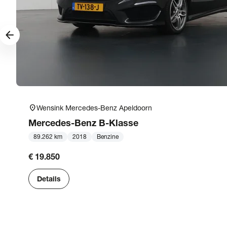
arrow_forward
location_on
Wensink Mercedes-Benz Apeldoorn
Mercedes-Benz
B-Klasse
89.262 km
2018
Benzine
€ 19.850
Details