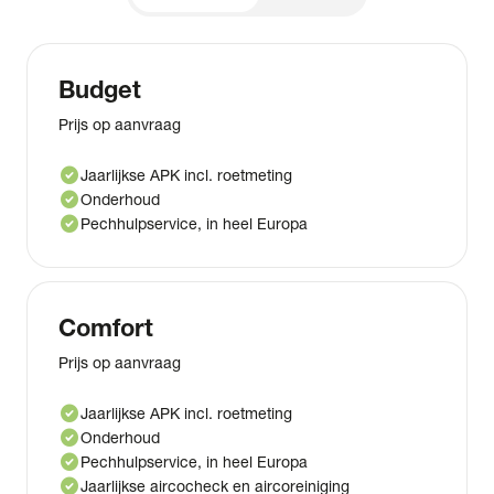
Budget
Prijs op aanvraag
check_circle
Jaarlijkse APK incl. roetmeting
check_circle
Onderhoud
check_circle
Pechhulpservice, in heel Europa
Comfort
Prijs op aanvraag
check_circle
Jaarlijkse APK incl. roetmeting
check_circle
Onderhoud
check_circle
Pechhulpservice, in heel Europa
check_circle
Jaarlijkse aircocheck en aircoreiniging