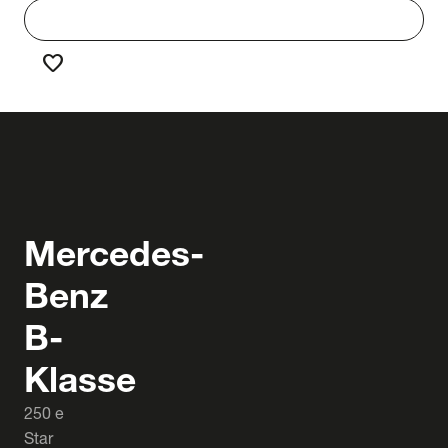
work
Werken bij Truck & Trailer
favorite
Favorieten
Mercedes-
Benz
B-
Klasse
250 e
Star