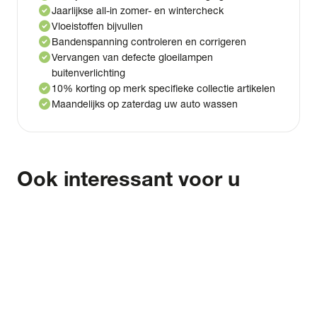
check_circle
Jaarlijkse all-in zomer- en wintercheck
check_circle
Vloeistoffen bijvullen
check_circle
Bandenspanning controleren en corrigeren
check_circle
Vervangen van defecte gloeilampen
buitenverlichting
check_circle
10% korting op merk specifieke collectie artikelen
check_circle
Maandelijks op zaterdag uw auto wassen
Ook interessant voor u