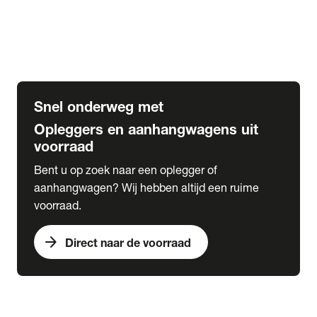
Opbouw Car Go-Box
Containerchassis
Oplegger chassis voor carrosserie bouw
BDF chassis
Snel onderweg met
Opleggers en aanhangwagens uit
voorraad
Bent u op zoek naar een oplegger of
aanhangwagen? Wij hebben altijd een ruime
voorraad.
arrow_forward
Direct naar de voorraad
expand_more
Lease
chevron_right
close