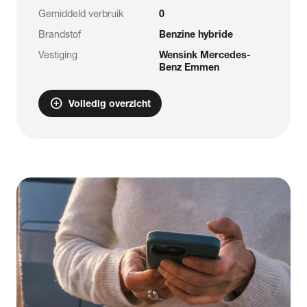
Gemiddeld verbruik
0
Brandstof
Benzine hybride
Vestiging
Wensink Mercedes-
Benz Emmen
add_circle
Volledig overzicht