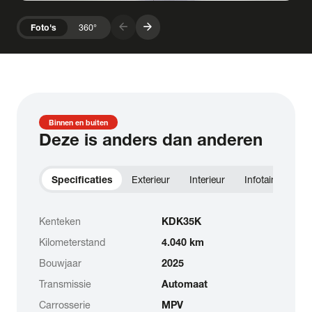
arrow_forward
arrow_forward
Foto's
360°
Binnen en buiten
Deze is anders dan anderen
Specificaties
Exterieur
Interieur
Infotainment
Kenteken
KDK35K
Kilometerstand
4.040 km
Bouwjaar
2025
Transmissie
Automaat
Carrosserie
MPV