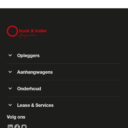
expand_more
Opleggers
expand_more
Aanhangwagens
expand_more
Onderhoud
expand_more
Lease & Services
Volg ons