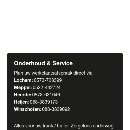
Welgro Bulkwagens
RMO Tankwagens
expand_more
Service
Serviceabonnementen
Verhuur
Wasstraat
Onderhoud & Service
Plan uw werkplaatsafspraak direct via
Lochem:
0573-728399
Meppel:
0522-442724
Heerde:
0578-631646
Heijen:
088-3839173
Winschoten:
088-3839092
Alles voor uw truck / trailer. Zorgeloos onderweg