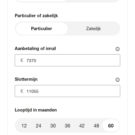
Particulier of zakelijk
Particulier
Zakelijk
Aanbetaling of inruil
info
Slottermijn
info
Looptijd in maanden
12
24
30
36
42
48
60
60