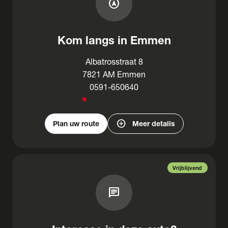
assistant_navigation
Kom langs in Emmen
Albatrosstraat 8
7821 AM Emmen
0591-650640
add_circle
Plan uw route
Meer details
Vrijblijvend
chat