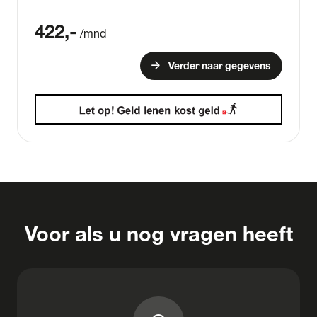
422
,-
/mnd
arrow_forward
Verder naar gegevens
Voor als u nog vragen heeft